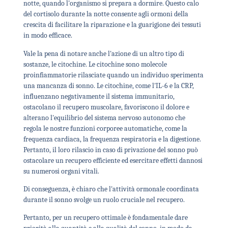
notte, quando l'organismo si prepara a dormire. Questo calo
del cortisolo durante la notte consente agli ormoni della
crescita di facilitare la riparazione e la guarigione dei tessuti
in modo efficace.
Vale la pena di notare anche l'azione di un altro tipo di
sostanze, le citochine. Le citochine sono molecole
proinfiammatorie rilasciate quando un individuo sperimenta
una mancanza di sonno. Le citochine, come l'IL-6 e la CRP,
influenzano negativamente il sistema immunitario,
ostacolano il recupero muscolare, favoriscono il dolore e
alterano l'equilibrio del sistema nervoso autonomo che
regola le nostre funzioni corporee automatiche, come la
frequenza cardiaca, la frequenza respiratoria e la digestione.
Pertanto, il loro rilascio in caso di privazione del sonno può
ostacolare un recupero efficiente ed esercitare effetti dannosi
su numerosi organi vitali.
Di conseguenza, è chiaro che l'attività ormonale coordinata
durante il sonno svolge un ruolo cruciale nel recupero.
Pertanto, per un recupero ottimale è fondamentale dare