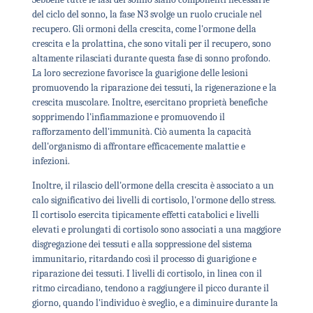
del ciclo del sonno, la fase N3 svolge un ruolo cruciale nel
recupero. Gli ormoni della crescita, come l'ormone della
crescita e la prolattina, che sono vitali per il recupero, sono
altamente rilasciati durante questa fase di sonno profondo.
La loro secrezione favorisce la guarigione delle lesioni
promuovendo la riparazione dei tessuti, la rigenerazione e la
crescita muscolare. Inoltre, esercitano proprietà benefiche
sopprimendo l'infiammazione e promuovendo il
rafforzamento dell'immunità. Ciò aumenta la capacità
dell'organismo di affrontare efficacemente malattie e
infezioni.
Inoltre, il rilascio dell'ormone della crescita è associato a un
calo significativo dei livelli di cortisolo, l'ormone dello stress.
Il cortisolo esercita tipicamente effetti catabolici e livelli
elevati e prolungati di cortisolo sono associati a una maggiore
disgregazione dei tessuti e alla soppressione del sistema
immunitario, ritardando così il processo di guarigione e
riparazione dei tessuti. I livelli di cortisolo, in linea con il
ritmo circadiano, tendono a raggiungere il picco durante il
giorno, quando l'individuo è sveglio, e a diminuire durante la