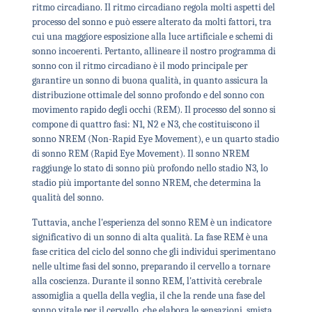
ritmo circadiano. Il ritmo circadiano regola molti aspetti del
processo del sonno e può essere alterato da molti fattori, tra
cui una maggiore esposizione alla luce artificiale e schemi di
sonno incoerenti. Pertanto, allineare il nostro programma di
sonno con il ritmo circadiano è il modo principale per
garantire un sonno di buona qualità, in quanto assicura la
distribuzione ottimale del sonno profondo e del sonno con
movimento rapido degli occhi (REM). Il processo del sonno si
compone di quattro fasi: N1, N2 e N3, che costituiscono il
sonno NREM (Non-Rapid Eye Movement), e un quarto stadio
di sonno REM (Rapid Eye Movement). Il sonno NREM
raggiunge lo stato di sonno più profondo nello stadio N3, lo
stadio più importante del sonno NREM, che determina la
qualità del sonno.
Tuttavia, anche l'esperienza del sonno REM è un indicatore
significativo di un sonno di alta qualità. La fase REM è una
fase critica del ciclo del sonno che gli individui sperimentano
nelle ultime fasi del sonno, preparando il cervello a tornare
alla coscienza. Durante il sonno REM, l'attività cerebrale
assomiglia a quella della veglia, il che la rende una fase del
sonno vitale per il cervello, che elabora le sensazioni, smista