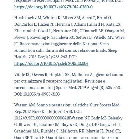
responses to exercise. Sports Med. 2015 Feb;45(2):161-86. DOI:
https://doi.org/10.1007/s40279-014-0260-0
Hirshkowitz M, Whiton K, Albert SM, Alessi C, Bruni O,
DonCarlos L, Hazen N, Herman J, Adams Hillard PJ, Katz ES,
Kheirandish-Gozal L, Neubauer DN, O'Donnell AE, Ohayon M,
Peever J, Rawding R, Sachdeva RC, Setters B, Vitiello MV, Ware
JC. Raccomandazioni aggiornate della National Sleep
Foundation sulla durata del sonno: relazione finale. Sleep
Health. 2015 Dec;1(4):233-243. DOI:
https://doi.org/10.1016/j.sleh.2015.10.004
Vitale KC, Owens R, Hopkins SR, Malhotra A. Igiene del sonno
per ottimizzare il recupero negli atleti: Revisione e
raccomandazioni. Int J Sports Med. 2019 Aug;40(8):535-543.
DOI:
10.1055/a-0905-3103
Watson AM. Sonno e prestazioni atletiche. Curr Sports Med
Rep. 2017 Nov/Dic;16(6):413-418. DOI:
10.1249/JSR.0000000000000418
Watson NF, Badr MS, Belenky
G, Bliwise DL, Buxton OM, Buysse D, Dinges DF, Gangwisch J,
Grandner MA, Kushida C, Malhotra RK, Martin JL, Patel SR,
Quan SF, Tasali E. Quantità di sonno raccomandata per un