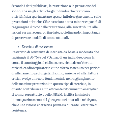
Secondo i dati pubblicati, la restrizione o la privazione del
sonno, che sia gli atleti che gli individui che praticano
attività fisica sperimentano spesso, influisce gravemente sulle
prestazioni atletiche. Ciò è associato a una minore capacità di
raggiungere il picco delle prestazioni, alla suscettibilità alle
lesioni e a un recupero ritardato, sottolineando l'importanza
di preservare modelli di sonno ottimali.
Esercizio di resistenza
L'esercizio di resistenza di intensità da bassa a moderata che
raggiunge il 50-75% del VO2max di un individuo, come la
corsa, il canottaggio, il ciclismo, ecc. richiede un'elevata
attività cardiorespiratoria e uno sforzo sostenuto per periodi
di allenamento prolungati. Il sonno, insieme ad altri fattori
critici, svolge un ruolo fondamentale nel raggiungimento
delle massime prestazioni in questo tipo di esercizio, in
quanto contribuisce a un efficiente rifornimento energetico.
Il sonno, soprattutto quello NREM, facilita la sintesi e
l'immagazzinamento del glicogeno nei muscoli e nel fegato,
che è una risorsa energetica primaria durante l'esercizio di
resistenza.