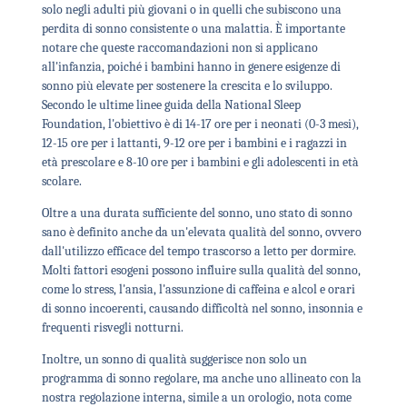
solo negli adulti più giovani o in quelli che subiscono una
perdita di sonno consistente o una malattia. È importante
notare che queste raccomandazioni non si applicano
all'infanzia, poiché i bambini hanno in genere esigenze di
sonno più elevate per sostenere la crescita e lo sviluppo.
Secondo le ultime linee guida della National Sleep
Foundation, l'obiettivo è di 14-17 ore per i neonati (0-3 mesi),
12-15 ore per i lattanti, 9-12 ore per i bambini e i ragazzi in
età prescolare e 8-10 ore per i bambini e gli adolescenti in età
scolare.
Oltre a una durata sufficiente del sonno, uno stato di sonno
sano è definito anche da un'elevata qualità del sonno, ovvero
dall'utilizzo efficace del tempo trascorso a letto per dormire.
Molti fattori esogeni possono influire sulla qualità del sonno,
come lo stress, l'ansia, l'assunzione di caffeina e alcol e orari
di sonno incoerenti, causando difficoltà nel sonno, insonnia e
frequenti risvegli notturni.
Inoltre, un sonno di qualità suggerisce non solo un
programma di sonno regolare, ma anche uno allineato con la
nostra regolazione interna, simile a un orologio, nota come