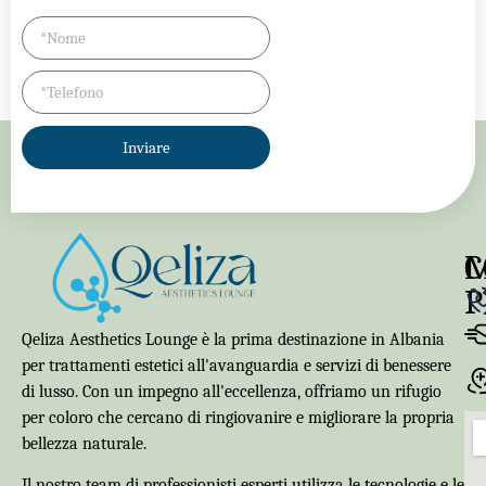
Inviare
C
P
Qeliza Aesthetics Lounge è la prima destinazione in Albania
per trattamenti estetici all'avanguardia e servizi di benessere
di lusso. Con un impegno all'eccellenza, offriamo un rifugio
per coloro che cercano di ringiovanire e migliorare la propria
bellezza naturale.
Il nostro team di professionisti esperti utilizza le tecnologie e le