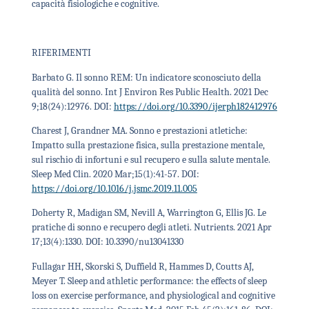
capacità fisiologiche e cognitive.
RIFERIMENTI
Barbato G. Il sonno REM: Un indicatore sconosciuto della
qualità del sonno. Int J Environ Res Public Health. 2021 Dec
9;18(24):12976. DOI:
https://doi.org/10.3390/ijerph182412976
Charest J, Grandner MA. Sonno e prestazioni atletiche:
Impatto sulla prestazione fisica, sulla prestazione mentale,
sul rischio di infortuni e sul recupero e sulla salute mentale.
Sleep Med Clin. 2020 Mar;15(1):41-57. DOI:
https://doi.org/10.1016/j.jsmc.2019.11.005
Doherty R, Madigan SM, Nevill A, Warrington G, Ellis JG. Le
pratiche di sonno e recupero degli atleti. Nutrients. 2021 Apr
17;13(4):1330. DOI:
10.3390/nu13041330
Fullagar HH, Skorski S, Duffield R, Hammes D, Coutts AJ,
Meyer T. Sleep and athletic performance: the effects of sleep
loss on exercise performance, and physiological and cognitive