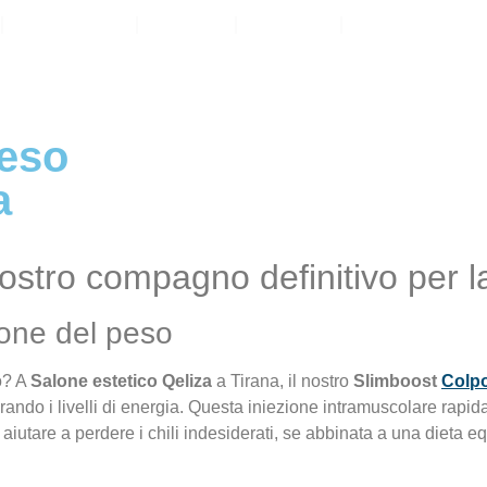
Pacchetti
Reviv
Prezzi
Prodotti
peso
a
vostro compagno definitivo per l
tione del peso
so? A
Salone estetico Qeliza
a Tirana, il nostro
Slimboost
Colpo
ndo i livelli di energia. Questa iniezione intramuscolare rapida 
aiutare a perdere i chili indesiderati, se abbinata a una dieta equi