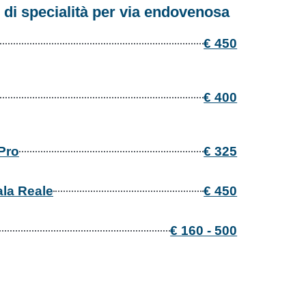
 di specialità per via endovenosa
€ 450
€ 400
Pro
€ 325
ala Reale
€ 450
€ 160 - 500