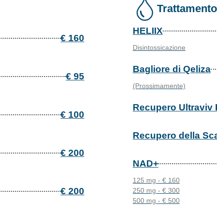
Trattamento
HELIIX
€ 160
Disintossicazione
Bagliore di Qeliza
€ 95
(Prossimamente)
Recupero Ultraviv 
€ 100
Recupero della Sc
€ 200
NAD+
125 mg - € 160
€ 200
250 mg - € 300
500 mg - € 500