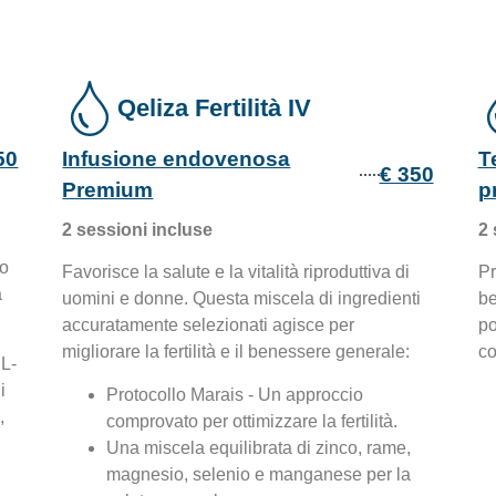
Qeliza Fertilità IV
50
Infusione endovenosa
T
€ 350
Premium
p
2 sessioni incluse
2 
so
Favorisce la salute e la vitalità riproduttiva di
Pr
a
uomini e donne. Questa miscela di ingredienti
be
accuratamente selezionati agisce per
po
migliorare la fertilità e il benessere generale:
co
 L-
i
Protocollo Marais - Un approccio
,
comprovato per ottimizzare la fertilità.
Una miscela equilibrata di zinco, rame,
magnesio, selenio e manganese per la