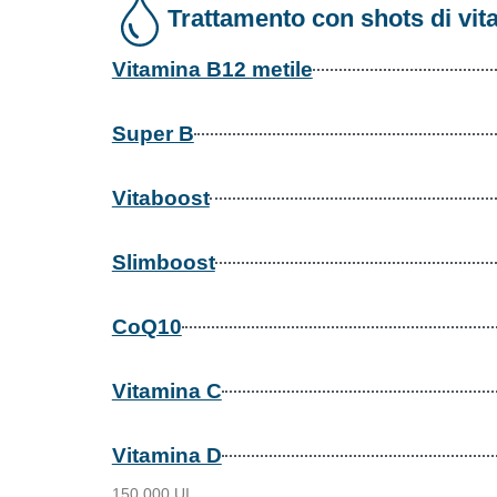
Trattamento con shots di vit
Vitamina B12 metile
Super B
Vitaboost
Slimboost
CoQ10
Vitamina C
Vitamina D
150.000 UI