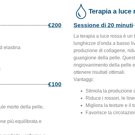
Terapia a luce
€200
Sessione di 20 minuti
La terapia a luce rossa è un 
lunghezze d'onda a basso live
d elastina
produzione di collagene, rid
guarigione della pelle. Questo
ringiovanimento della pelle 
i
ottenere risultati ottimali.
Vantaggi:
€100
Stimola la produzione d
Riduce i rossori, le line
Migliora la texture e il 
llule morte della pelle,
Favorisce la circolazio
one più equilibrata e