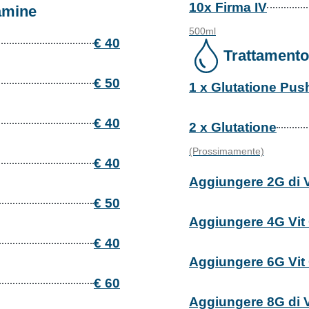
10x Firma IV
amine
500ml
€ 40
Trattamento
€ 50
1 x Glutatione Pus
€ 40
2 x Glutatione
(Prossimamente)
€ 40
Aggiungere 2G di V
€ 50
Aggiungere 4G Vit
€ 40
Aggiungere 6G Vit
€ 60
Aggiungere 8G di V