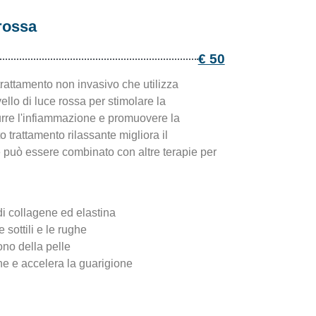
 rossa
€ 50
trattamento non invasivo che utilizza
llo di luce rossa per stimolare la
urre l'infiammazione e promuovere la
 trattamento rilassante migliora il
e può essere combinato con altre terapie per
i collagene ed elastina
e sottili e le rughe
tono della pelle
ne e accelera la guarigione