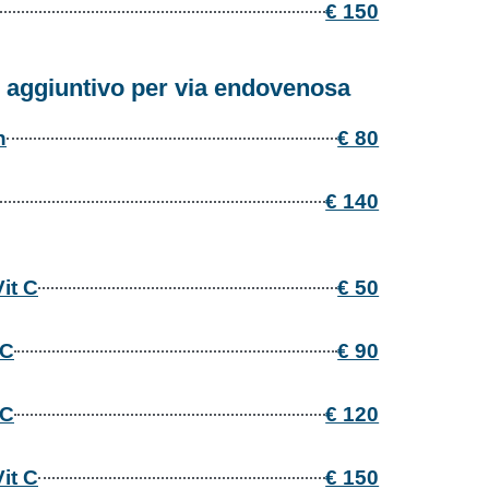
€ 150
 aggiuntivo per via endovenosa
h
€ 80
€ 140
it C
€ 50
 C
€ 90
 C
€ 120
it C
€ 150