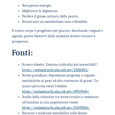
Recuperare energia.
Migliorare la digestione.
Perdere il grasso ostinato della pancia.
Ricostruire un metabolismo sano e flessibile.
Il vostro corpo è progettato per guarire. Ascoltando i segnali e
agendo, potete liberarvi dalla modalità stress e tornare a
prosperare.
Fonti:
Stress e obesità: Esistono individui più suscettibili?
https://pubmed.ncbi.nlm.nih.gov/23335821/
Stress quotidiani, depressione pregressa e risposte
metaboliche ai pasti ad alto contenuto di grassi: Un
nuovo percorso verso l'obesità
https://pubmed.ncbi.nlm.nih.gov/19959404/
Studio della relazione tra stress cronico e resistenza
all'insulina in una popolazione cinese
https://pubmed.ncbi.nlm.nih.gov/22692826/
Burnout e sindrome metabolica nelle donne