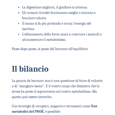
La digestione migliora, il gonfiore si attenua.
Gli ormoni tiroidei funzionano meglio e aiutano a
bruciare calorie.
Il sonno si fa più profondo e torna l'energia del
mattino.
L'allenamento della forza aiuta a costruire i muscoli e
ad aumentare il metabolismo.
Passo dopo passo, si passa dal burnout all'equilibrio.
Il bilancio
La pancia da burnout non è una questione di forza di volontà
o di "mangiare meno". È il vostro corpo che dimostra che lo
stress ha preso il sopravvento sul vostro metabolismo. Ma
questo può essere invertito.
Con strategie di recupero, supporto e strumenti come
Test
metabolici del PNOĒ
, è possibile: