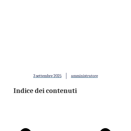
Pancia da burnout: Come lo
stress rallenta l'organismo e
il metabolismo
3 settembre 2025
amministratore
Indice dei contenuti