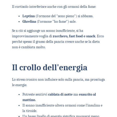
Il cortisolo interferisce anche con gli ormoni della fame:
Leptina
(l'ormone del "sono pieno") si abbassa.
Ghrelina
(l'ormone "ho fame") sale.
Se a ciò si aggiunge un sonno insufficiente, si ha
improvvisamente voglia di
zucchero, fast food e snack
. Ecco
perché spesso il grasso della pancia cresce anche se la dieta
non è cambiata molto.
Il crollo dell'energia
Lo stress cronico non influisce solo sulla pancia, ma prosciuga
le energie.
Potreste sentirvi
cablata di notte
ma
esaurito al
mattino.
Il sonno insufficiente altera ormoni come l'insulina e
la tiroide.
Un basso livello di energia significa muoversi meno,