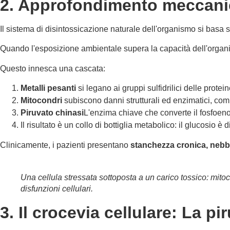
2. Approfondimento meccanici
Il sistema di disintossicazione naturale dell'organismo si basa 
Quando l'esposizione ambientale supera la capacità dell'organism
Questo innesca una cascata:
Metalli pesanti
si legano ai gruppi sulfidrilici delle prot
Mitocondri
subiscono danni strutturali ed enzimatici, com
Piruvato chinasi
L'enzima chiave che converte il fosfoenolp
Il risultato è un collo di bottiglia metabolico: il glucosio 
Clinicamente, i pazienti presentano
stanchezza cronica, nebbia
Una cellula stressata sottoposta a un carico tossico: mit
disfunzioni cellulari.
3. Il crocevia cellulare: La 