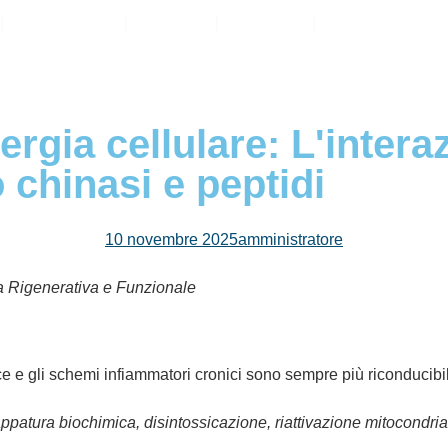
Pacchetti
Reviv
Prezzi
Prodotti
rgia cellulare: L'interaz
o chinasi e peptidi
10 novembre 2025
amministratore
a Rigenerativa e Funzionale
 e gli schemi infiammatori cronici sono sempre più riconducibil
ppatura biochimica, disintossicazione, riattivazione mitocondria