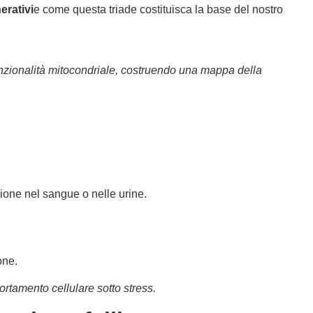
erativi
e come questa triade costituisca la base del nostro
i funzionalità mitocondriale, costruendo una mappa della
ione nel sangue o nelle urine.
one.
rtamento cellulare sotto stress.