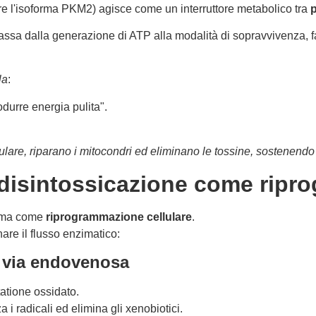
are l'isoforma PKM2) agisce come un interruttore metabolico tra
p
assa dalla generazione di ATP alla modalità di sopravvivenza, fa
la
:
durre energia pulita".
cellulare, riparano i mitocondri ed eliminano le tossine, sostenend
La disintossicazione come rip
 ma come
riprogrammazione cellulare
.
nare il flusso enzimatico:
r via endovenosa
utatione ossidato.
za i radicali ed elimina gli xenobiotici.