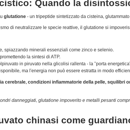
stico: Quando la disintossic
su
glutatione
- un tripeptide sintetizzato da cisteina, glutammato 
o di neutralizzare le specie reattive, il glutatione si impoveris
eine, spiazzando minerali essenziali come zinco e selenio.
promettendo la sintesi di ATP.
iruvato in piruvato nella glicolisi rallenta - la "porta energetica
è disponibile, ma l'energia non può essere estratta in modo efficien
 cerebrale, condizioni infiammatorie della pelle, squilibri 
ocondri danneggiati, glutatione impoverito e metalli pesanti co
piruvato chinasi come guardian