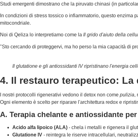
Studi emergenti dimostrano che la piruvato chinasi (in particol
In condizioni di stress tossico o infiammatorio, questo enzima p
mitocondriale.
Noi di Qeliza lo interpretiamo come la
Il grido d'aiuto della cellu
"Sto cercando di proteggervi, ma ho perso la mia capacità di pro
Il glutatione e gli antiossidanti IV ripristinano l'energia 
4. Il restauro terapeutico: 
I nostri protocolli rigenerativi vedono il detox non come
pulizia
,
Ogni elemento è scelto per riparare l'architettura redox e ripristi
A. Terapia chelante e antiossidante pe
Acido alfa lipoico (ALA)
- chela i metalli e rigenera il gl
Glutatione IV
- reintegra le riserve intracellulari, neutraliz