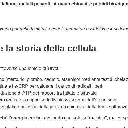
utatione
,
metalli pesanti
,
piruvato chinasi
, e
peptidi bio-rigen
raverso pannelli di metalli pesanti, marcatori ossidativi e test d
la storia della cellula
traverso una lente a più livelli:
co (mercurio, piombo, cadmio, arsenico) mediante test di chelaz
ina e hs-CRP per valutare il carico di radicali liberi.
uzione di ATP, dei rapporti tra lattato e piruvato.
ibrio redox e la capacità di disintossicazione dell'organismo.
gulation nelle vie della piruvato chinasi e della trans-solfurazi
ché l'energia crolla
- rivelando non solo la "malattia", ma
compo