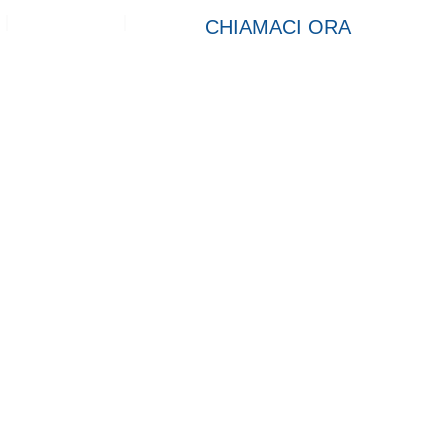
Contatto
CHIAMACI ORA
ico a impul