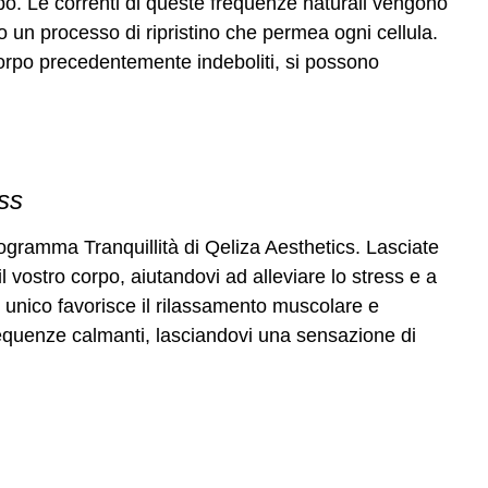
rpo. Le correnti di queste frequenze naturali vengono
o un processo di ripristino che permea ogni cellula.
orpo precedentemente indeboliti, si possono
ess
ogramma Tranquillità di Qeliza Aesthetics. Lasciate
l vostro corpo, aiutandovi ad alleviare lo stress e a
o unico favorisce il rilassamento muscolare e
frequenze calmanti, lasciandovi una sensazione di