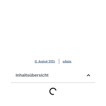
Stoffwechsel und
psychische Gesundheit |
Teil 1
11. August 2025
admin
Inhaltsübersicht