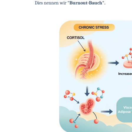
Dies nennen wir
"Burnout-Bauch".