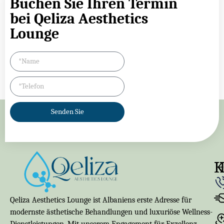
Buchen Sie Ihren Termin
bei Qeliza Aesthetics
Lounge
Senden Sie
K
Qeliza Aesthetics Lounge ist Albaniens erste Adresse für
modernste ästhetische Behandlungen und luxuriöse Wellness-