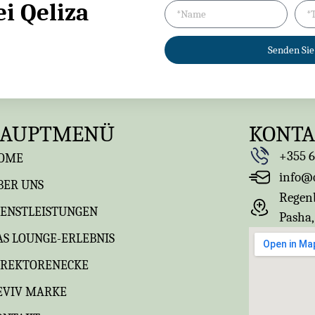
i Qeliza
Senden Sie
AUPTMENÜ
KONT
+355 6
OME
info@q
BER UNS
Regenb
IENSTLEISTUNGEN
Pasha,
AS LOUNGE-ERLEBNIS
IREKTORENECKE
EVIV MARKE