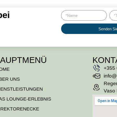
bei
Senden Si
AUPTMENÜ
KONT
+355 
OME
info@
BER UNS
Regen
IENSTLEISTUNGEN
Vaso 
AS LOUNGE-ERLEBNIS
IREKTORENECKE