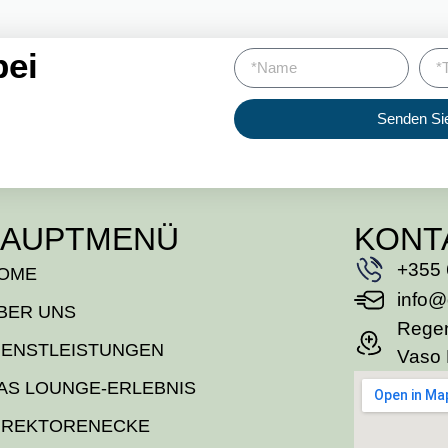
bei
Senden Si
AUPTMENÜ
KONT
+355 
OME
info@
BER UNS
Regen
IENSTLEISTUNGEN
Vaso 
AS LOUNGE-ERLEBNIS
IREKTORENECKE