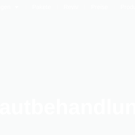
ngen
Pakete
Reviv
Preise
Prod
Hautbehandlun