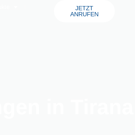
ukte
JETZT
ANRUFEN
gen in Tirana