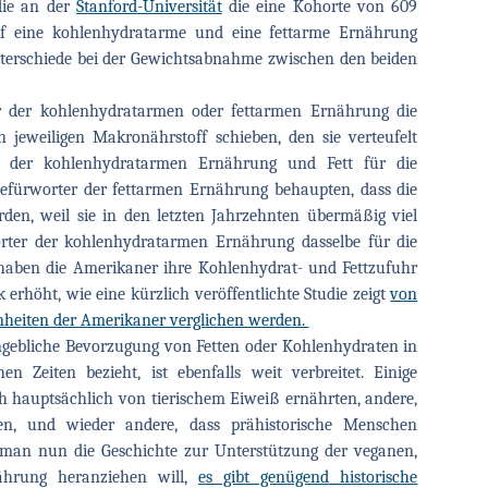
die an der
Stanford-Universität
die eine Kohorte von 609
uf eine kohlenhydratarme und eine fettarme Ernährung
Unterschiede bei der Gewichtsabnahme zwischen den beiden
r der kohlenhydratarmen oder fettarmen Ernährung die
 jeweiligen Makronährstoff schieben, den sie verteufelt
 der kohlenhydratarmen Ernährung und Fett für die
efürworter der fettarmen Ernährung behaupten, dass die
n, weil sie in den letzten Jahrzehnten übermäßig viel
rter der kohlenhydratarmen Ernährung dasselbe für die
 haben die Amerikaner ihre Kohlenhydrat- und Fettzufuhr
 erhöht, wie eine kürzlich veröffentlichte Studie zeigt
von
nheiten der Amerikaner verglichen werden.
angebliche Bevorzugung von Fetten oder Kohlenhydraten in
n Zeiten bezieht, ist ebenfalls weit verbreitet. Einige
ch hauptsächlich von tierischem Eiweiß ernährten, andere,
en, und wieder andere, dass prähistorische Menschen
an nun die Geschichte zur Unterstützung der veganen,
nährung heranziehen will,
es gibt genügend historische