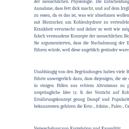
der menschlichen Physiologie. Die Entscheidung
Annahme, dass Fett dick macht, und auf dem Irrglau
zu essen, da es das ist, was wir abnehmen wolle
mit Blutzucker, um Kohlenhydrate zu verteufel
Krankheit verursacht und daher so weit wie mögl
falsch verstandene Konzepte der menschlichen Biol
Sie argumentierten, dass die Nachahmung der 
führen würde, weil diese angeblich gesünder waren
Unabhängig von den Begründungen haben viele B
führte unweigerlich dazu, dass diejenigen, die sie
in einigen Fällen aus echtem Altruismus zu pr
ursprüngliche Idee (z. B. der Verzicht auf Koh
Ernährungskonzept genug Dampf und Popularit
bekanntesten gehören die Keto-, Atkins-, Paleo-, 
Verwechslung von Korrelation und Kausalität