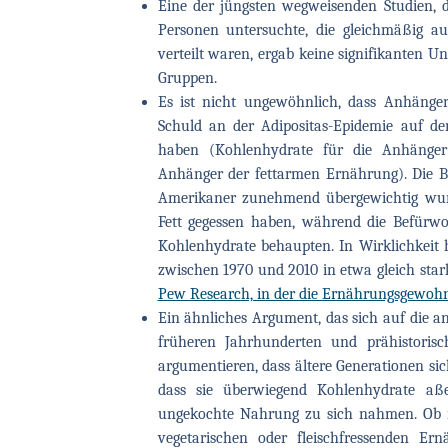
Eine der jüngsten wegweisenden Studien, 
Personen untersuchte, die gleichmäßig a
verteilt waren, ergab keine signifikanten 
Gruppen.
Es ist nicht ungewöhnlich, dass Anhänge
Schuld an der Adipositas-Epidemie auf den
haben (Kohlenhydrate für die Anhänger
Anhänger der fettarmen Ernährung). Die B
Amerikaner zunehmend übergewichtig wurde
Fett gegessen haben, während die Befürwo
Kohlenhydrate behaupten. In Wirklichkeit
zwischen 1970 und 2010 in etwa gleich stark
Pew Research, in der die Ernährungsgewoh
Ein ähnliches Argument, das sich auf die 
früheren Jahrhunderten und prähistorische
argumentieren, dass ältere Generationen si
dass sie überwiegend Kohlenhydrate aß
ungekochte Nahrung zu sich nahmen. Ob m
vegetarischen oder fleischfressenden Er