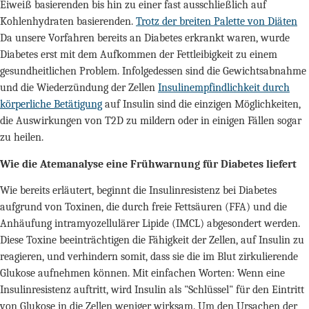
Eiweiß basierenden bis hin zu einer fast ausschließlich auf
Kohlenhydraten basierenden.
Trotz der breiten Palette von Diäten
Da unsere Vorfahren bereits an Diabetes erkrankt waren, wurde
Diabetes erst mit dem Aufkommen der Fettleibigkeit zu einem
gesundheitlichen Problem. Infolgedessen sind die Gewichtsabnahme
und die Wiederzündung der Zellen
Insulinempfindlichkeit durch
körperliche Betätigung
auf Insulin sind die einzigen Möglichkeiten,
die Auswirkungen von T2D zu mildern oder in einigen Fällen sogar
zu heilen.
Wie die Atemanalyse eine Frühwarnung für Diabetes liefert
Wie bereits erläutert, beginnt die Insulinresistenz bei Diabetes
aufgrund von Toxinen, die durch freie Fettsäuren (FFA) und die
Anhäufung intramyozellulärer Lipide (IMCL) abgesondert werden.
Diese Toxine beeinträchtigen die Fähigkeit der Zellen, auf Insulin zu
reagieren, und verhindern somit, dass sie die im Blut zirkulierende
Glukose aufnehmen können. Mit einfachen Worten: Wenn eine
Insulinresistenz auftritt, wird Insulin als "Schlüssel" für den Eintritt
von Glukose in die Zellen weniger wirksam. Um den Ursachen der