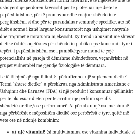
shtesat dietike konsiderohen forma alternative të mjekësisë dhe të
ushqyerit që përdoren kryesisht për të plotësuar një dietë të
papërshtatshme, për të promovuar dhe ruajtur shëndetin e
përgjithshëm, si dhe për të parandaluar sëmundje specifike, ato në
ditët e sotme i kanë larguar konsumatorët nga ushqimet natyrale
dhe trajtimet e miratuara mjekësisht. Ky trend i abuzimit me shtesat
dietike është shqetësues për shëndetin publik sepse konsumi i tyre i
tepërt, i papërshtatshëm ose i pambikëqyrur mund të çojë
potencialisht në pasoja të dëmshme shëndetësore, veçanërisht në
grupet vulnerabël me gjendje fiziologjike të dëmtuara.
Le të fillojmë që nga fillimi. Si përkufizohet një suplement dietik?
Termi "shtesë dietike" u përshkrua nga Administrata Amerikane e
Ushqimit dhe Barnave (FDA) si një produkt i konsumuar qëllimisht
për të plotësuar dietën për të arritur një përfitim specifik
shëndetësor dhe/ose performancë. Ai përmban një ose më shumë
nga përbërësit e mëposhtëm dietikë ose përbërësit e tyre, qoftë më
vete ose në ndonjë kombinim:
a) një vitaminë
(si multivitamina ose vitamina individuale si