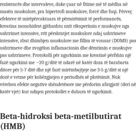
rezistencës dhe intervaleve, duke çuar në fitime më të mëdha në
masën muskulore, pra hipertrofi muskulore, forcë dhe fuqi. Përveç
efekteve të mirëpërcaktuara të përmirësimit të performancës,
kreatina monohidrat gjithashtu nxit rikuperimin e muskujve nga
ushtrimet intensive, rrit përshtatjet muskulore ndaj ushtrimeve
intensive, zbut dhimbjen muskulore me fillim të vonuar (DOMS) pas
ushtrimeve dhe zvogëlon inflamacionin dhe dëmtimin e muskujve
pas ushtrimeve. Protokolli për ngarkimin me kreatinë përfshin një
fazë ngarkimi me ~20 g/ditë të ndarë në katër doza të barabarta
ditore për 5-7 ditë dhe një fazë mirëmbajtjeje me 3-5 g/ditë si një
dozë e vetme për kohëzgjatjen e periudhës së plotësimit. Nuk
vërehen efekte negative shëndetësore me përdorim afatgjatë (deri në
katër vjet) kur ndiqen protokollet e duhura të ngarkimit.
Beta-hidroksi beta-metilbutirat
(HMB)