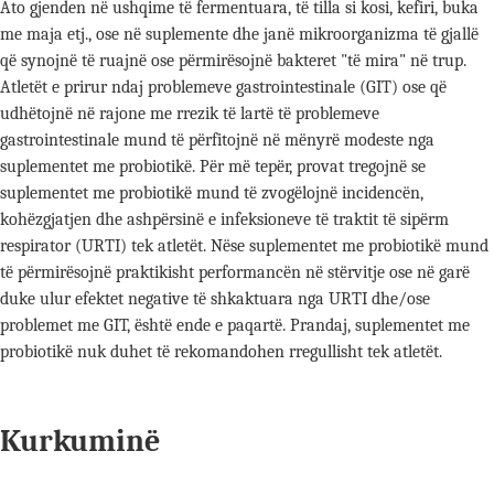
Ato gjenden në ushqime të fermentuara, të tilla si kosi, kefiri, buka
me maja etj., ose në suplemente dhe janë mikroorganizma të gjallë
që synojnë të ruajnë ose përmirësojnë bakteret "të mira" në trup.
Atletët e prirur ndaj problemeve gastrointestinale (GIT) ose që
udhëtojnë në rajone me rrezik të lartë të problemeve
gastrointestinale mund të përfitojnë në mënyrë modeste nga
suplementet me probiotikë. Për më tepër, provat tregojnë se
suplementet me probiotikë mund të zvogëlojnë incidencën,
kohëzgjatjen dhe ashpërsinë e infeksioneve të traktit të sipërm
respirator (URTI) tek atletët. Nëse suplementet me probiotikë mund
të përmirësojnë praktikisht performancën në stërvitje ose në garë
duke ulur efektet negative të shkaktuara nga URTI dhe/ose
problemet me GIT, është ende e paqartë. Prandaj, suplementet me
probiotikë nuk duhet të rekomandohen rregullisht tek atletët.
Kurkuminë