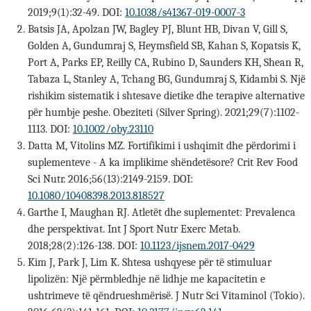
2019;9(1):32-49. DOI:
10.1038/s41367-019-0007-3
Batsis JA, Apolzan JW, Bagley PJ, Blunt HB, Divan V, Gill S,
Golden A, Gundumraj S, Heymsfield SB, Kahan S, Kopatsis K,
Port A, Parks EP, Reilly CA, Rubino D, Saunders KH, Shean R,
Tabaza L, Stanley A, Tchang BG, Gundumraj S, Kidambi S. Një
rishikim sistematik i shtesave dietike dhe terapive alternative
për humbje peshe. Obeziteti (Silver Spring). 2021;29(7):1102-
1113. DOI:
10.1002/oby.23110
Datta M, Vitolins MZ. Fortifikimi i ushqimit dhe përdorimi i
suplementeve - A ka implikime shëndetësore? Crit Rev Food
Sci Nutr. 2016;56(13):2149-2159. DOI:
10.1080/10408398.2013.818527
Garthe I, Maughan RJ. Atletët dhe suplementet: Prevalenca
dhe perspektivat. Int J Sport Nutr Exerc Metab.
2018;28(2):126-138. DOI:
10.1123/ijsnem.2017-0429
Kim J, Park J, Lim K. Shtesa ushqyese për të stimuluar
lipolizën: Një përmbledhje në lidhje me kapacitetin e
ushtrimeve të qëndrueshmërisë. J Nutr Sci Vitaminol (Tokio).