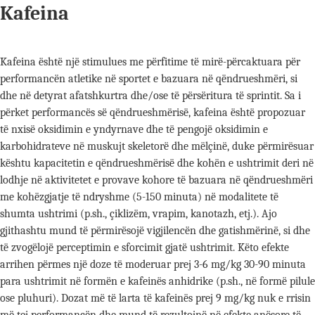
Kafeina
Kafeina është një stimulues me përfitime të mirë-përcaktuara për
performancën atletike në sportet e bazuara në qëndrueshmëri, si
dhe në detyrat afatshkurtra dhe/ose të përsëritura të sprintit. Sa i
përket performancës së qëndrueshmërisë, kafeina është propozuar
të nxisë oksidimin e yndyrnave dhe të pengojë oksidimin e
karbohidrateve në muskujt skeletorë dhe mëlçinë, duke përmirësuar
kështu kapacitetin e qëndrueshmërisë dhe kohën e ushtrimit deri në
lodhje në aktivitetet e provave kohore të bazuara në qëndrueshmëri
me kohëzgjatje të ndryshme (5-150 minuta) në modalitete të
shumta ushtrimi (p.sh., çiklizëm, vrapim, kanotazh, etj.). Ajo
gjithashtu mund të përmirësojë vigjilencën dhe gatishmërinë, si dhe
të zvogëlojë perceptimin e sforcimit gjatë ushtrimit. Këto efekte
arrihen përmes një doze të moderuar prej 3-6 mg/kg 30-90 minuta
para ushtrimit në formën e kafeinës anhidrike (p.sh., në formë pilule
ose pluhuri). Dozat më të larta të kafeinës prej 9 mg/kg nuk e rrisin