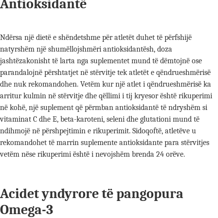
Antioksidantë
Ndërsa një dietë e shëndetshme për atletët duhet të përfshijë
natyrshëm një shumëllojshmëri antioksidantësh, doza
jashtëzakonisht të larta nga suplementet mund të dëmtojnë ose
parandalojnë përshtatjet në stërvitje tek atletët e qëndrueshmërisë
dhe nuk rekomandohen. Vetëm kur një atlet i qëndrueshmërisë ka
arritur kulmin në stërvitje dhe qëllimi i tij kryesor është rikuperimi
në kohë, një suplement që përmban antioksidantë të ndryshëm si
vitaminat C dhe E, beta-karoteni, seleni dhe glutationi mund të
ndihmojë në përshpejtimin e rikuperimit. Sidoqoftë, atletëve u
rekomandohet të marrin suplemente antioksidante para stërvitjes
vetëm nëse rikuperimi është i nevojshëm brenda 24 orëve.
Acidet yndyrore të pangopura
Omega-3