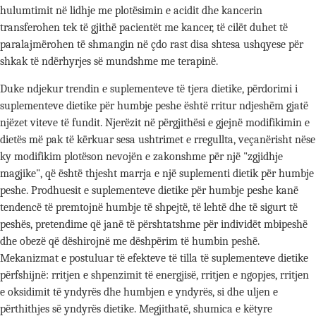
hulumtimit në lidhje me plotësimin e acidit dhe kancerin
transferohen tek të gjithë pacientët me kancer, të cilët duhet të
paralajmërohen të shmangin në çdo rast disa shtesa ushqyese për
shkak të ndërhyrjes së mundshme me terapinë.
Duke ndjekur trendin e suplementeve të tjera dietike, përdorimi i
suplementeve dietike për humbje peshe është rritur ndjeshëm gjatë
njëzet viteve të fundit. Njerëzit në përgjithësi e gjejnë modifikimin e
dietës më pak të kërkuar sesa ushtrimet e rregullta, veçanërisht nëse
ky modifikim plotëson nevojën e zakonshme për një "zgjidhje
magjike", që është thjesht marrja e një suplementi dietik për humbje
peshe. Prodhuesit e suplementeve dietike për humbje peshe kanë
tendencë të premtojnë humbje të shpejtë, të lehtë dhe të sigurt të
peshës, pretendime që janë të përshtatshme për individët mbipeshë
dhe obezë që dëshirojnë me dëshpërim të humbin peshë.
Mekanizmat e postuluar të efekteve të tilla të suplementeve dietike
përfshijnë: rritjen e shpenzimit të energjisë, rritjen e ngopjes, rritjen
e oksidimit të yndyrës dhe humbjen e yndyrës, si dhe uljen e
përthithjes së yndyrës dietike. Megjithatë, shumica e këtyre