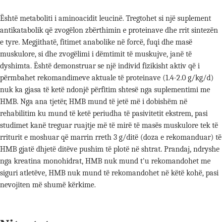
Është metaboliti i aminoacidit leucinë. Tregtohet si një suplement
antikatabolik që zvogëlon zbërthimin e proteinave dhe rrit sintezën
e tyre. Megjithatë, fitimet anabolike në forcë, fuqi dhe masë
muskulore, si dhe zvogëlimi i dëmtimit të muskujve, janë të
dyshimta. Është demonstruar se një individ fizikisht aktiv që i
përmbahet rekomandimeve aktuale të proteinave (1.4-2.0 g/kg/d)
nuk ka gjasa të ketë ndonjë përfitim shtesë nga suplementimi me
HMB. Nga ana tjetër, HMB mund të jetë më i dobishëm në
rehabilitim ku mund të ketë periudha të pasivitetit ekstrem, pasi
studimet kanë treguar ruajtje më të mirë të masës muskulore tek të
rriturit e moshuar që marrin rreth 3 g/ditë (doza e rekomanduar) të
HMB gjatë dhjetë ditëve pushim të plotë në shtrat. Prandaj, ndryshe
nga kreatina monohidrat, HMB nuk mund t'u rekomandohet me
siguri atletëve, HMB nuk mund të rekomandohet në këtë kohë, pasi
nevojiten më shumë kërkime.