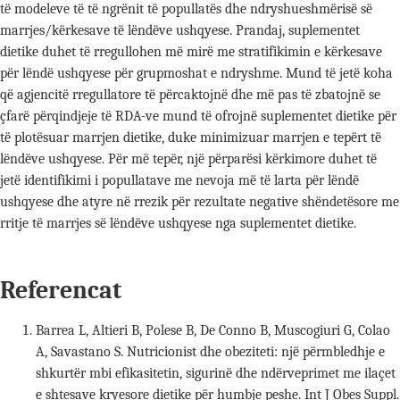
të modeleve të të ngrënit të popullatës dhe ndryshueshmërisë së
marrjes/kërkesave të lëndëve ushqyese. Prandaj, suplementet
dietike duhet të rregullohen më mirë me stratifikimin e kërkesave
për lëndë ushqyese për grupmoshat e ndryshme. Mund të jetë koha
që agjencitë rregullatore të përcaktojnë dhe më pas të zbatojnë se
çfarë përqindjeje të RDA-ve mund të ofrojnë suplementet dietike për
të plotësuar marrjen dietike, duke minimizuar marrjen e tepërt të
lëndëve ushqyese. Për më tepër, një përparësi kërkimore duhet të
jetë identifikimi i popullatave me nevoja më të larta për lëndë
ushqyese dhe atyre në rrezik për rezultate negative shëndetësore me
rritje të marrjes së lëndëve ushqyese nga suplementet dietike.
Referencat
Barrea L, Altieri B, Polese B, De Conno B, Muscogiuri G, Colao
A, Savastano S. Nutricionist dhe obeziteti: një përmbledhje e
shkurtër mbi efikasitetin, sigurinë dhe ndërveprimet me ilaçet
e shtesave kryesore dietike për humbje peshe. Int J Obes Suppl.