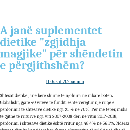
A janë suplementet
dietike "zgjidhja
magjike" për shëndetin
e përgjithshëm?
11 Gusht 2025
admin
Shtesat dietike janë bërë shumë të njohura në mbarë botën.
Globalisht, gjatë 40 viteve të fundit, është vërejtur një rritje e
përdorimit të shtesave dietike nga 25% në 70%. Për më tepër, midis
të gjithë të rriturve nga viti 2007-2008 deri në vitin 2017-2018,
përdorimi i shtesave dietike është rritur nga 48.4% në 56.1%. Ndërsa