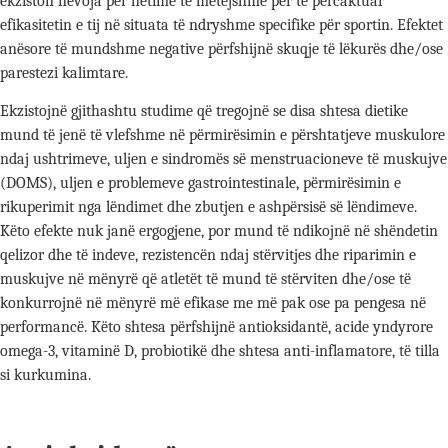
ekziston nevoja për hetime të mëtejshme për të përcaktuar
efikasitetin e tij në situata të ndryshme specifike për sportin. Efektet
anësore të mundshme negative përfshijnë skuqje të lëkurës dhe/ose
parestezi kalimtare.
Ekzistojnë gjithashtu studime që tregojnë se disa shtesa dietike
mund të jenë të vlefshme në përmirësimin e përshtatjeve muskulore
ndaj ushtrimeve, uljen e sindromës së menstruacioneve të muskujve
(DOMS), uljen e problemeve gastrointestinale, përmirësimin e
rikuperimit nga lëndimet dhe zbutjen e ashpërsisë së lëndimeve.
Këto efekte nuk janë ergogjene, por mund të ndikojnë në shëndetin
qelizor dhe të indeve, rezistencën ndaj stërvitjes dhe riparimin e
muskujve në mënyrë që atletët të mund të stërviten dhe/ose të
konkurrojnë në mënyrë më efikase me më pak ose pa pengesa në
performancë. Këto shtesa përfshijnë antioksidantë, acide yndyrore
omega-3, vitaminë D, probiotikë dhe shtesa anti-inflamatore, të tilla
si kurkumina.