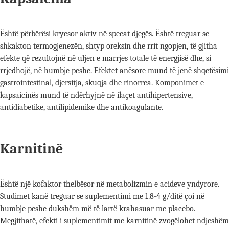
Është përbërësi kryesor aktiv në specat djegës. Është treguar se
shkakton termogjenezën, shtyp oreksin dhe rrit ngopjen, të gjitha
efekte që rezultojnë në uljen e marrjes totale të energjisë dhe, si
rrjedhojë, në humbje peshe. Efektet anësore mund të jenë shqetësimi
gastrointestinal, djersitja, skuqja dhe rinorrea. Komponimet e
kapsaicinës mund të ndërhyjnë në ilaçet antihipertensive,
antidiabetike, antilipidemike dhe antikoagulante.
Karnitinë
Është një kofaktor thelbësor në metabolizmin e acideve yndyrore.
Studimet kanë treguar se suplementimi me 1.8-4 g/ditë çoi në
humbje peshe dukshëm më të lartë krahasuar me placebo.
Megjithatë, efekti i suplementimit me karnitinë zvogëlohet ndjeshëm