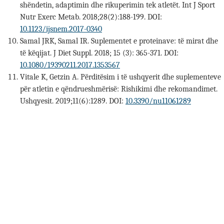
shëndetin, adaptimin dhe rikuperimin tek atletët. Int J Sport
Nutr Exerc Metab. 2018;28(2):188-199. DOI:
10.1123/ijsnem.2017-0340
Samal JRK, Samal IR. Suplementet e proteinave: të mirat dhe
të këqijat. J Diet Suppl. 2018; 15 (3): 365-371. DOI:
10.1080/19390211.2017.1353567
Vitale K, Getzin A. Përditësim i të ushqyerit dhe suplementeve
për atletin e qëndrueshmërisë: Rishikimi dhe rekomandimet.
Ushqyesit. 2019;11(6):1289. DOI:
10.3390/nu11061289