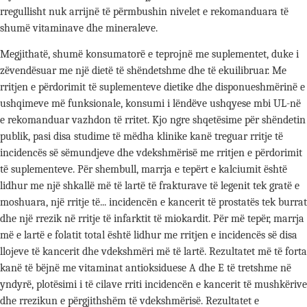
rregullisht nuk arrijnë të përmbushin nivelet e rekomanduara të
shumë vitaminave dhe mineraleve.
Megjithatë, shumë konsumatorë e teprojnë me suplementet, duke i
zëvendësuar me një dietë të shëndetshme dhe të ekuilibruar. Me
rritjen e përdorimit të suplementeve dietike dhe disponueshmërinë e
ushqimeve më funksionale, konsumi i lëndëve ushqyese mbi UL-në
e rekomanduar vazhdon të rritet. Kjo ngre shqetësime për shëndetin
publik, pasi disa studime të mëdha klinike kanë treguar rritje të
incidencës së sëmundjeve dhe vdekshmërisë me rritjen e përdorimit
të suplementeve. Për shembull, marrja e tepërt e kalciumit është
lidhur me një shkallë më të lartë të frakturave të legenit tek gratë e
moshuara, një rritje të...
incidencën e kancerit të prostatës tek burrat
dhe një rrezik në rritje të infarktit të miokardit. Për më tepër, marrja
më e lartë e folatit total është lidhur me rritjen e incidencës së disa
llojeve të kancerit dhe vdekshmëri më të lartë. Rezultatet më të forta
kanë të bëjnë me vitaminat antioksiduese A dhe E të tretshme në
yndyrë, plotësimi i të cilave rriti incidencën e kancerit të mushkërive
dhe rrezikun e përgjithshëm të vdekshmërisë. Rezultatet e