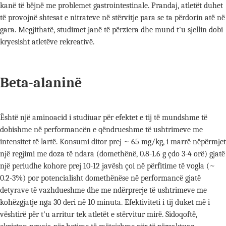
kanë të bëjnë me problemet gastrointestinale. Prandaj, atletët duhet
të provojnë shtesat e nitrateve në stërvitje para se ta përdorin atë në
gara. Megjithatë, studimet janë të përziera dhe mund t'u sjellin dobi
kryesisht atletëve rekreativë.
Beta-alaninë
Është një aminoacid i studiuar për efektet e tij të mundshme të
dobishme në performancën e qëndrueshme të ushtrimeve me
intensitet të lartë. Konsumi ditor prej ~ 65 mg/kg, i marrë nëpërmjet
një regjimi me doza të ndara (domethënë, 0.8-1.6 g çdo 3-4 orë) gjatë
një periudhe kohore prej 10-12 javësh çoi në përfitime të vogla (~
0.2-3%) por potencialisht domethënëse në performancë gjatë
detyrave të vazhdueshme dhe me ndërprerje të ushtrimeve me
kohëzgjatje nga 30 deri në 10 minuta. Efektiviteti i tij duket më i
vështirë për t'u arritur tek atletët e stërvitur mirë. Sidoqoftë,