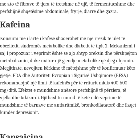
me ato të fibrave të tjera të tretshme në ujë, të fermentueshme dhe
përfshijnë shqetësime abdominale, fryrje, diarre dhe gazra.
Kafeina
Konsumi më i lartë i kafesë shoqërohet me një rrezik të ulët të
obezitetit, sindromës metabolike dhe diabetit të tipit 2. Mekanizmi i
saj i propozuar i veprimit është se ajo shtyp oreksin dhe përshpejton
metabolizmin, duke nxitur një gjendje metabolike që djeg dhjamin.
Megjithatë, nevojiten kërkime të mëtejshme për të konfirmuar këto
gjetje. FDA dhe Autoriteti Evropian i Sigurisë Ushqimore (EFSA)
rekomandojnë një limit të kafeinës për të rriturit midis 400-500
mg/ditë. Efektet e mundshme anësore përfshijnë të përziera, të
vjella dhe takikardi. Gjithashtu mund të ketë ndërveprime të
mundshme të barnave me antiaritmikë, bronkodilatatorë dhe ilaqet
kundër depresionit.
Kapsaicina