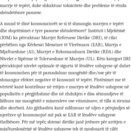
marrje të tepërt, duke shkaktuar toksicitete dhe probleme të rënda
shëndetësore pasuese.
A mund të dinë konsumatorët se si të shmangin marrjen e tepërt
dhe shqetësimet e tyre pasuese shëndetësore? Instituti i Mjekësisë
(IOM) ka përcaktuar Marrjet Referuese Dietike (DRI), të cilat
përbëhen nga Kërkesat Mesatare të Vlerësuara (EAR), Marrja e
Mjaftueshme (AI), Marrjet e Rekomanduara Dietike (RDA) dhe
Nivelet e Sipërme të Tolerueshme të Marrjes (UL). Këto kategori DRI
përcaktojnë nivelet optimale të sigurta të lëndëve ushqyese që duhet
të konsumohen për të parandaluar mangësitë dhe/ose për të
shmangur efektet negative të konsumit të tepërt. Plotësimet me të
vërtetë kanë kontribuar në rritjen e marrjes së lëndëve ushqyese në
popullatën e përgjithshme dhe në zhdukjen e disa sëmundjeve të
lidhura me mangësitë e mineraleve ose vitaminave, të tilla si struma
dhe skorbuti. Ato gjithashtu kanë ndihmuar në uljen e përqindjes së
njerëzve që konsumojnë më pak se EAR të lëndëve ushqyese
thelbësore. Për më tepër, shtesat dietike janë jetësore për arritjen e
mjaftueshmërisë së lëndëve ushqyese tek të moshuarit të cilët