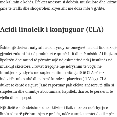
me kalimin e kohës. Efektet anësore si dobësia muskulore dhe krizat
janë të rralla dhe shoqërohen kryesisht me doza mbi 4 g/ditë.
Acidi linoleik i konjuguar (CLA)
Është një derivat natyral i acidit yndyror omega-6 i acidit linoleik që
gjendet zakonisht në produktet e qumështit dhe të mishit. Ai fuqizon
lipolizën dhe mund të përmirësojë ndjeshmërinë ndaj insulinës në
muskujt skeletorë. Provat tregojnë një ndryshim të vogël në
humbjen e yndyrës me suplementimin afatgjatë të CLA-së tek
individët mbipeshë dhe obezë kundrejt placebos (-1.33 kg). CLA
duket se është e sigurt. Janë raportuar pak efekte anësore, të tilla si
shqetësim dhe dhimbje abdominale, kapsllëk, diarre, të përziera, të
vjella dhe dispepsi.
Një dietë e shëndetshme dhe aktiviteti fizik mbeten ndërhyrja e
linjës së parë për humbjen e peshës, ndërsa suplementet dietike për