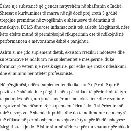
Është një substancë që gjendet natyrshëm në shafranin e Indisë.
Shtesat e kurkuminës të marra në një dozë prej rreth 5 g/ditë
tregojnë premtime në zvogëlimin e shënuesve të dëmtimit të
muskujve, DOMS dhe/ose inflamacionit tek atletët. Megjithatë, nëse
këto efekte mund të përmirësojnë rikuperimin ose të ndikojnë në
performancën e mëvonshme është e panjohur.
Ashtu si me çdo suplement dietik, ekziston rreziku i ndotësve dhe
substancave të ndaluara në suplementet e mësipërme, duke
formuar jo vetëm një rrezik sigurie, por edhe një rrezik ndëshkimi
dhe eliminimi për atletët profesionistë.
Në përgjithësi, ndërsa suplementet dietike kanë një rol të qartë
pozitiv në shëndetin e përgjithshëm për shkak të përdorimit të tyre
të pakujdesshëm, ato janë shoqëruar me toksicitete dhe rezultate
negative shëndetësore. Një suplement "ideal" do t'i shërbente më
mirë nevojave të shëndetit publik dhe do të ndihmonte në mënyrë
më efikase në përmbushjen e nevojave të tyre për lëndë ushqyese.
Megjithatë, kjo do të ishte shumë sfiduese për t'u zbatuar për shkak