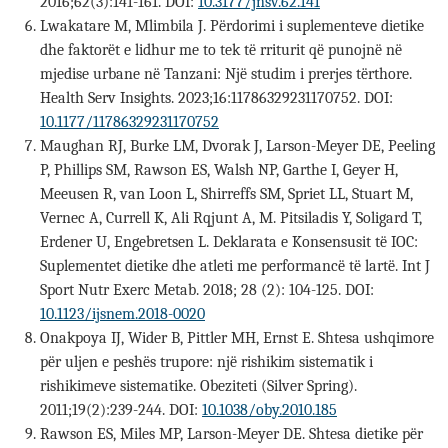
2016;62(3):141-161. DOI:
10.3177/jnsv.62.141
Lwakatare M, Mlimbila J. Përdorimi i suplementeve dietike
dhe faktorët e lidhur me to tek të rriturit që punojnë në
mjedise urbane në Tanzani: Një studim i prerjes tërthore.
Health Serv Insights. 2023;16:11786329231170752. DOI:
10.1177/11786329231170752
Maughan RJ, Burke LM, Dvorak J, Larson-Meyer DE, Peeling
P, Phillips SM, Rawson ES, Walsh NP, Garthe I, Geyer H,
Meeusen R, van Loon L, Shirreffs SM, Spriet LL, Stuart M,
Vernec A, Currell K, Ali Rqjunt A, M. Pitsiladis Y, Soligard T,
Erdener U, Engebretsen L. Deklarata e Konsensusit të IOC:
Suplementet dietike dhe atleti me performancë të lartë. Int J
Sport Nutr Exerc Metab. 2018; 28 (2): 104-125. DOI:
10.1123/ijsnem.2018-0020
Onakpoya IJ, Wider B, Pittler MH, Ernst E. Shtesa ushqimore
për uljen e peshës trupore: një rishikim sistematik i
rishikimeve sistematike. Obeziteti (Silver Spring).
2011;19(2):239-244. DOI:
10.1038/oby.2010.185
Rawson ES, Miles MP, Larson-Meyer DE. Shtesa dietike për