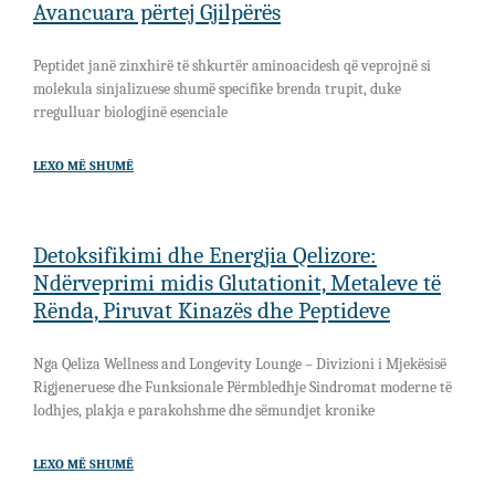
Avancuara përtej Gjilpërës
Peptidet janë zinxhirë të shkurtër aminoacidesh që veprojnë si
molekula sinjalizuese shumë specifike brenda trupit, duke
rregulluar biologjinë esenciale
LEXO MË SHUMË
Detoksifikimi dhe Energjia Qelizore:
Ndërveprimi midis Glutationit, Metaleve të
Rënda, Piruvat Kinazës dhe Peptideve
Nga Qeliza Wellness and Longevity Lounge – Divizioni i Mjekësisë
Rigjeneruese dhe Funksionale Përmbledhje Sindromat moderne të
lodhjes, plakja e parakohshme dhe sëmundjet kronike
LEXO MË SHUMË