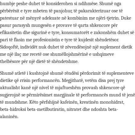
humbje peshe duhet të konsiderohen si ndihmëse. Shumë nga
përbërësit e tyre mbeten të panjohur, të pakarakterizuar ose të
patestuar në mënyrë adekuate në kombinim me njëri-tjetrin. Duke
pasur parasysh mungesën e provave të qarta shkencore për
efikasitetin dhe sigurinë e tyre, konsumatorët e zakonshëm duhet së
pari të flasin me profesionistin e tyre të kujdesit shëndetësor.
Sidoqoftë, individët nuk duhet të zëvendësojnë një suplement dietik
me një ilaç me recetë ose shumëllojshmërinë e ushqimeve
thelbësore për një dietë të shëndetshme.
Shumë atletë i kushtojnë shumë rëndësi përdorimit të suplementeve
dietike që rrisin performancën. Megjithatë, vetëm disa prej tyre
aktualisht kanë një nivel të mjaftueshëm provash shkencore që
sugjerojnë se përmirësimet margjinale të performancës mund të jenë
të mundshme. Këto përfshijnë kafeinën, kreatinën monohidrat,
beta-hidroksi beta-metilbutiratin, nitratet dhe ndoshta beta-
alaninën.