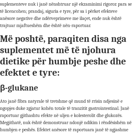
suplementeve nuk i janë nënshtruar një ekzaminimi rigoroz para se
të licencohen; prandaj, siguria e tyre, për sa i përket efekteve
anësore negative dhe ndërveprimeve me ilaçet, ende nuk është
trajtuar mjaftueshëm dhe është nën-raportuar.
Më poshtë, paraqiten disa nga
suplementet më të njohura
dietike për humbje peshe dhe
efektet e tyre:
β-glukane
Ato janë fibra natyrale të tretshme që mund të rrisin ndjesinë e
ngopjes duke zgjatur kohën totale të tranzitit gastrointestinal. Janë
raportuar gjithashtu efekte në uljen e kolesterolit dhe glukozës.
Megjithatë, nuk është demonstruar ndonjë ndikim i rëndësishëm në
humbjen e peshës. Efektet anësore të raportuara janë të ngjashme