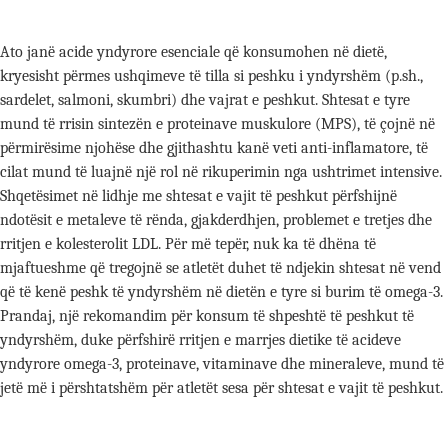
Ato janë acide yndyrore esenciale që konsumohen në dietë,
kryesisht përmes ushqimeve të tilla si peshku i yndyrshëm (p.sh.,
sardelet, salmoni, skumbri) dhe vajrat e peshkut. Shtesat e tyre
mund të rrisin sintezën e proteinave muskulore (MPS), të çojnë në
përmirësime njohëse dhe gjithashtu kanë veti anti-inflamatore, të
cilat mund të luajnë një rol në rikuperimin nga ushtrimet intensive.
Shqetësimet në lidhje me shtesat e vajit të peshkut përfshijnë
ndotësit e metaleve të rënda, gjakderdhjen, problemet e tretjes dhe
rritjen e kolesterolit LDL. Për më tepër, nuk ka të dhëna të
mjaftueshme që tregojnë se atletët duhet të ndjekin shtesat në vend
që të kenë peshk të yndyrshëm në dietën e tyre si burim të omega-3.
Prandaj, një rekomandim për konsum të shpeshtë të peshkut të
yndyrshëm, duke përfshirë rritjen e marrjes dietike të acideve
yndyrore omega-3, proteinave, vitaminave dhe mineraleve, mund të
jetë më i përshtatshëm për atletët sesa për shtesat e vajit të peshkut.