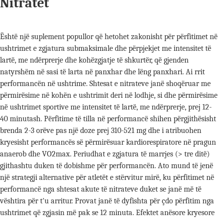
Nitratet
Është një suplement popullor që hetohet zakonisht për përfitimet në
ushtrimet e zgjatura submaksimale dhe përpjekjet me intensitet të
lartë, me ndërprerje dhe kohëzgjatje të shkurtër, që gjenden
natyrshëm në sasi të larta në panxhar dhe lëng panxhari. Ai rrit
performancën në ushtrime. Shtesat e nitrateve janë shoqëruar me
përmirësime në kohën e ushtrimit deri në lodhje, si dhe përmirësime
në ushtrimet sportive me intensitet të lartë, me ndërprerje, prej 12-
40 minutash. Përfitime të tilla në performancë shihen përgjithësisht
brenda 2-3 orëve pas një doze prej 310-521 mg dhe i atribuohen
kryesisht performancës së përmirësuar kardiorespiratore në pragun
anaerob dhe VO2max. Periudhat e zgjatura të marrjes (> tre ditë)
gjithashtu duken të dobishme për performancën. Ato mund të jenë
një strategji alternative për atletët e stërvitur mirë, ku përfitimet në
performancë nga shtesat akute të nitrateve duket se janë më të
vështira për t'u arritur. Provat janë të dyfishta për çdo përfitim nga
ushtrimet që zgjasin më pak se 12 minuta. Efektet anësore kryesore