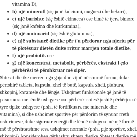
vitamina D),
b) një mineral
l (siç janë kalciumi, magnezi dhe hekuri),
c) një barishte
(siç është ekinacea) ose bimë të tjera bimore
(siç janë kafeina dhe kurkumina),
d) një aminoacid
(siç është glutamina),
e) një substancë dietike për t’u përdorur nga njeriu për
të plotësuar dietën duke rritur marrjen totale dietike
,
f) një probiotik
ose
g)
një koncentrat, metabolit, përbërës, ekstrakt i çdo
përbërësi të përshkruar më sipër
.
Shtesat dietike merren nga goja dhe vijnë në shumë forma, duke
përfshirë tableta, kapsula, xhel të butë, kapsula xheli, pluhura,
shkopinj, karamele dhe lëngje. Ushqimet funksionale që janë të
pasuruara me lëndë ushqyese ose përbërës shtesë jashtë përbërjes së
tyre tipike ushqyese (p.sh., të fortifikuara me minerale dhe
vitamina), si dhe ushqimet sportive për përdorim të synuar rreth
ushtrimeve, duke siguruar energji dhe lëndë ushqyese në një formë
më të përshtatshme sesa ushqimet normale (p.sh., pije sportive, xhel,
shkopinj), konsiderohen gjithashtu shtesa dietike. Shtesat dietike më