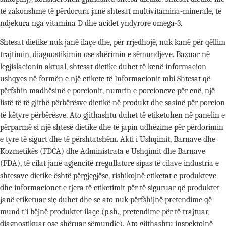
të zakonshme të përdorura janë shtesat multivitamina-minerale, të
ndjekura nga vitamina D dhe acidet yndyrore omega-3.
Shtesat dietike nuk janë ilaçe dhe, për rrjedhojë, nuk kanë për qëllim
trajtimin, diagnostikimin ose shërimin e sëmundjeve. Bazuar në
legjislacionin aktual, shtesat dietike duhet të kenë informacion
ushqyes në formën e një etikete të Informacionit mbi Shtesat që
përfshin madhësinë e porcionit, numrin e porcioneve për enë, një
listë të të gjithë përbërësve dietikë në produkt dhe sasinë për porcion
të këtyre përbërësve. Ato gjithashtu duhet të etiketohen në panelin e
përparmë si një shtesë dietike dhe të japin udhëzime për përdorimin
e tyre të sigurt dhe të përshtatshëm. Akti i Ushqimit, Barnave dhe
Kozmetikës (FDCA) dhe Administrata e Ushqimit dhe Barnave
(FDA), të cilat janë agjencitë rregullatore sipas të cilave industria e
shtesave dietike është përgjegjëse, rishikojnë etiketat e produkteve
dhe informacionet e tjera të etiketimit për të siguruar që produktet
janë etiketuar siç duhet dhe se ato nuk përfshijnë pretendime që
mund t'i bëjnë produktet ilaçe (p.sh., pretendime për të trajtuar,
diagnostikuar ose shëruar sëmundje). Ato gjithashtu inspektojnë