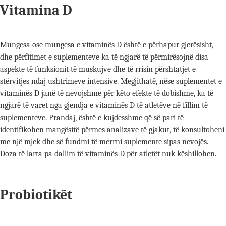
Vitamina D
Mungesa ose mungesa e vitaminës D është e përhapur gjerësisht,
dhe përfitimet e suplementeve ka të ngjarë të përmirësojnë disa
aspekte të funksionit të muskujve dhe të rrisin përshtatjet e
stërvitjes ndaj ushtrimeve intensive. Megjithatë, nëse suplementet e
vitaminës D janë të nevojshme për këto efekte të dobishme, ka të
ngjarë të varet nga gjendja e vitaminës D të atletëve në fillim të
suplementeve. Prandaj, është e kujdesshme që së pari të
identifikohen mangësitë përmes analizave të gjakut, të konsultoheni
me një mjek dhe së fundmi të merrni suplemente sipas nevojës.
Doza të larta pa dallim të vitaminës D për atletët nuk këshillohen.
Probiotikët