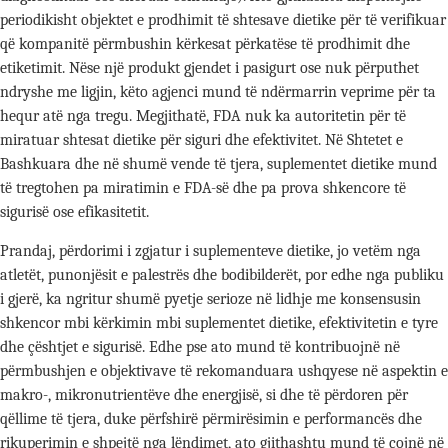
periodikisht objektet e prodhimit të shtesave dietike për të verifikuar
që kompanitë përmbushin kërkesat përkatëse të prodhimit dhe
etiketimit. Nëse një produkt gjendet i pasigurt ose nuk përputhet
ndryshe me ligjin, këto agjenci mund të ndërmarrin veprime për ta
hequr atë nga tregu. Megjithatë, FDA nuk ka autoritetin për të
miratuar shtesat dietike për siguri dhe efektivitet. Në Shtetet e
Bashkuara dhe në shumë vende të tjera, suplementet dietike mund
të tregtohen pa miratimin e FDA-së dhe pa prova shkencore të
sigurisë ose efikasitetit.
Prandaj, përdorimi i zgjatur i suplementeve dietike, jo vetëm nga
atletët, punonjësit e palestrës dhe bodibilderët, por edhe nga publiku
i gjerë, ka ngritur shumë pyetje serioze në lidhje me konsensusin
shkencor mbi kërkimin mbi suplementet dietike, efektivitetin e tyre
dhe çështjet e sigurisë. Edhe pse ato mund të kontribuojnë në
përmbushjen e objektivave të rekomanduara ushqyese në aspektin e
makro-, mikronutrientëve dhe energjisë, si dhe të përdoren për
qëllime të tjera, duke përfshirë përmirësimin e performancës dhe
rikuperimin e shpejtë nga lëndimet, ato gjithashtu mund të çojnë në