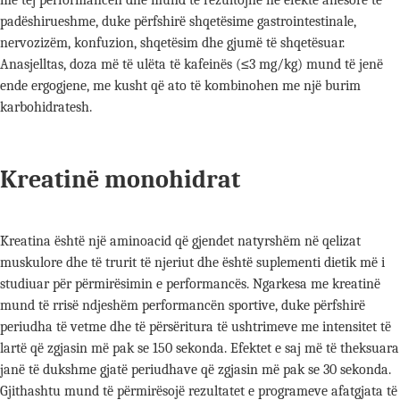
më tej performancën dhe mund të rezultojnë në efekte anësore të
padëshirueshme, duke përfshirë shqetësime gastrointestinale,
nervozizëm, konfuzion, shqetësim dhe gjumë të shqetësuar.
Anasjelltas, doza më të ulëta të kafeinës (≤3 mg/kg) mund të jenë
ende ergogjene, me kusht që ato të kombinohen me një burim
karbohidratesh.
Kreatinë monohidrat
Kreatina është një aminoacid që gjendet natyrshëm në qelizat
muskulore dhe të trurit të njeriut dhe është suplementi dietik më i
studiuar për përmirësimin e performancës. Ngarkesa me kreatinë
mund të rrisë ndjeshëm performancën sportive, duke përfshirë
periudha të vetme dhe të përsëritura të ushtrimeve me intensitet të
lartë që zgjasin më pak se 150 sekonda. Efektet e saj më të theksuara
janë të dukshme gjatë periudhave që zgjasin më pak se 30 sekonda.
Gjithashtu mund të përmirësojë rezultatet e programeve afatgjata të