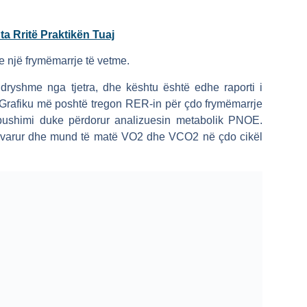
a Rritë Praktikën Tuaj
e një frymëmarrje të vetme.
ryshme nga tjetra, dhe kështu është edhe raporti i
. Grafiku më poshtë tregon RER-in për çdo frymëmarrje
e pushimi duke përdorur analizuesin metabolik PNOE.
avarur dhe mund të matë VO2 dhe VCO2 në çdo cikël