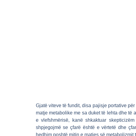
Gjatë viteve të fundit, disa pajisje portative pë
matje metabolike me sa duket të lehta dhe të
e vlefshmërisë, kanë shkaktuar skepticizëm
shpjegojmë se çfarë është e vërtetë dhe çfa
hedhim poshtë mitin e matjes së metabolizmit 