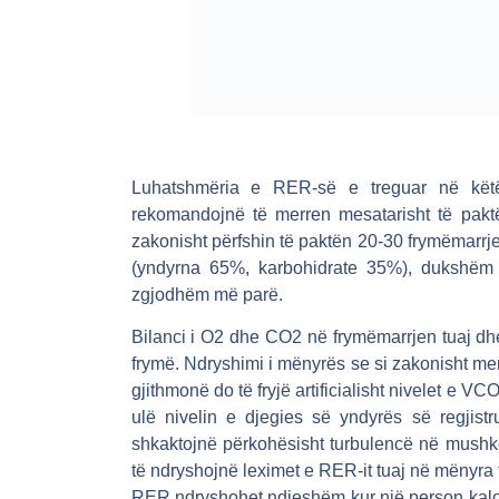
Luhatshmëria e RER-së e treguar në këtë t
rekomandojnë të merren mesatarisht të pakt
zakonisht përfshin të paktën 20-30 frymëmarrje
(yndyrna 65%, karbohidrate 35%), dukshëm
zgjodhëm më parë.
Bilanci i O2 dhe CO2 në frymëmarrjen tuaj d
frymë. Ndryshimi i mënyrës se si zakonisht me
gjithmonë do të fryjë artificialisht nivelet e 
ulë nivelin e djegies së yndyrës së regjist
shkaktojnë përkohësisht turbulencë në mushkër
të ndryshojnë leximet e RER-it tuaj në mënyra
RER ndryshohet ndjeshëm kur një person kalo