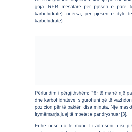
goja. RER mesatare për pjesën e parë t
karbohidrate), ndërsa, për pjesën e dytë 
karbohidrate).
Përfundim i përgjithshëm:
Për të marrë një pa
dhe karbohidrateve, sigurohuni që të vazhdoni 
pozicion për të paktën disa minuta. Një maskë 
frymëmarrja juaj të mbetet e pandryshuar [3].
Edhe nëse do të mund t’i adresonit disi pi