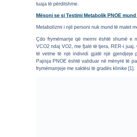
tuaja të përditshme.
Mësoni se si Testimi Metabolik PNOE mund t
Metabolizmi i një personi nuk mund të matet m
Çdo frymëmarrje që merrni është shumë e nd
VCO2 ndaj VO2, me fjalë të tjera, RER-i juaj
të vetme të një individi gjatë një gjendjej
Pajisja PNOE është validuar në mënyrë të p
frymëmarrjeje me saktësi të gradës klinike [1].