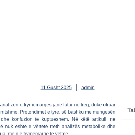
11 Gusht 2025
admin
r analizën e frymëmarrjes janë futur në treg, duke ofruar
Ta
 arritshme. Pretendimet e tyre, së bashku me mungesën
 dhe konfuzion të kuptueshëm. Në këtë artikull, ne
rë nuk është e vërtetë rreth analizës metabolike dhe
tuaj me një frymëmarrje të vetme.