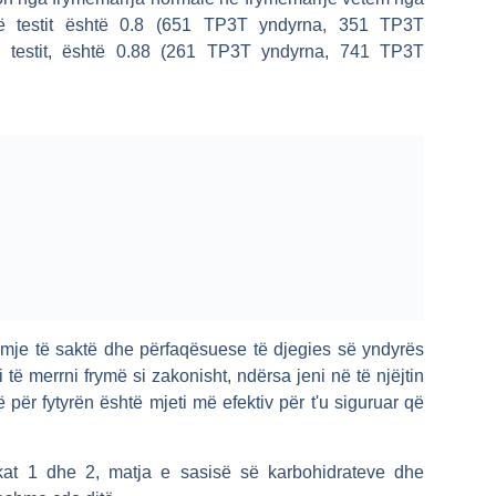
ë testit është 0.8 (651 TP3T yndyrna, 351 TP3T
të testit, është 0.88 (261 TP3T yndyrna, 741 TP3T
mje të saktë dhe përfaqësuese të djegies së yndyrës
të merrni frymë si zakonisht, ndërsa jeni në të njëjtin
për fytyrën është mjeti më efektiv për t'u siguruar që
kat 1 dhe 2, matja e sasisë së karbohidrateve dhe