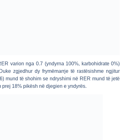
t, RER varion nga 0.7 (yndyrna 100%, karbohidrate 0%)
uke zgjedhur dy frymëmarrje të rastësishme ngjitur
76) mund të shohim se ndryshimi në RER mund të jetë
 prej 18% pikësh në djegien e yndyrës.