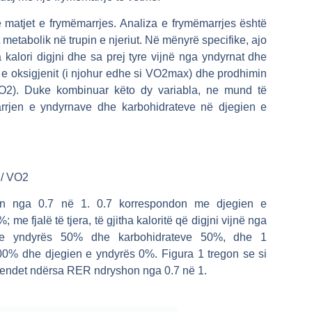
 matjet e frymëmarrjes. Analiza e frymëmarrjes është
 metabolik në trupin e njeriut. Në mënyrë specifike, ajo
kalori digjni dhe sa prej tyre vijnë nga yndyrnat dhe
 e oksigjenit (i njohur edhe si VO2max) dhe prodhimin
VCO2). Duke kombinuar këto dy variabla, ne mund të
arrjen e yndyrnave dhe karbohidrateve në djegien e
 / VO2
on nga 0.7 në 1. 0.7 korrespondon me djegien e
e fjalë të tjera, të gjitha kaloritë që digjni vijnë nga
n e yndyrës 50% dhe karbohidrateve 50%, dhe 1
0% dhe djegien e yndyrës 0%. Figura 1 tregon se si
trendet ndërsa RER ndryshon nga 0.7 në 1.