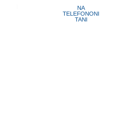
t
NA
TELEFONONI
TANI
ar mitin e një
m