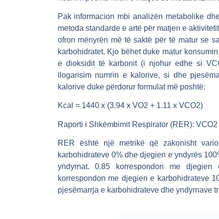
Pak informacion mbi analizën metabolike dhe
metoda standarde e artë për matjen e aktivitetit
ofron mënyrën më të saktë për të matur se sa 
karbohidratet. Kjo bëhet duke matur konsumin
e dioksidit të karbonit (i njohur edhe si 
llogarisim numrin e kalorive, si dhe pjesëm
kalorive duke përdorur formulat më poshtë:
Kcal =
1440 x (3.94 x VO
2
+ 1.11 x VCO
2
)
Raporti i Shkëmbimit Respirator (RER): VCO2
RER është një metrikë që zakonisht vari
karbohidrateve 0% dhe djegien e yndyrës 100%; m
yndyrnat. 0.85 korrespondon me djegie
korrespondon me djegien e karbohidrateve 10
pjesëmarrja e karbohidrateve dhe yndyrnave 