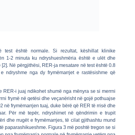
est është normale. Si rezultat, këshillat klinike
ën 1-2 minuta ku ndryshueshmëria është e ulët dhe
 [2]. Në përgjithësi, RER-ja mesatare në test është 0.8
 e ndryshme nga dy frymëmarrjet e rastësishme që
he RER-i juaj ndikohet shumë nga mënyra se si merrni
rrni frymë në qetësi dhe veçanërisht në gojë pothuajse
VCO2 në frymëmarrjen tuaj, duke bërë që RER të rrisë dhe
ruar. Për më tepër, ndryshimet në qëndrimin e trupit
i dhe rrugët e frymëmarrjes, të cilat gjithashtu mund
 të paparashikueshme. Figura 3 më poshtë tregon se si
n nga frymëmarrja normale në frymëmarrje vetëm nga