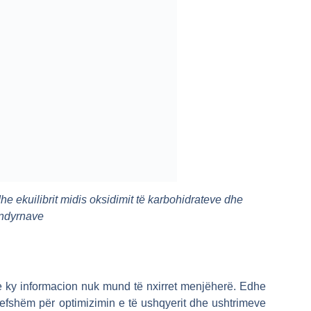
e ekuilibrit midis oksidimit të karbohidrateve dhe
ndyrnave
e ky informacion nuk mund të nxirret menjëherë. Edhe
vlefshëm për optimizimin e të ushqyerit dhe ushtrimeve