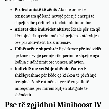
Profesionistë të zënë:
Ata me orare të
tensionuara që kanë nevojë për një energji të
shpejtë dhe përforcim të sistemit imunitar.
Atletët dhe individët aktivë:
Ideale për ata që
kërkojnë rikuperim më të shpejtë pas stërvitjes
ose pas aktivitetit fizik intensiv.
Udhëtarët e shpeshtë:
E përkryer për individët
që kanë nevojë për një rikuperim të shpejtë nga
lodhja e udhëtimit ose vonesa në avion.
Individë me vetëdije shëndetësore:
E
shkëlqyeshme për këdo që kërkon të përfshijë
terapinë IV në rutinën e tyre të rregullt të
mirëqenies për mirëmbajtjen afatgjatë të
shëndetit.
Pse të zgjidhni Miniboost IV