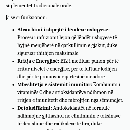
suplementet tradicionale orale.
Ja se si funksionon:
Absorbimi i shpejtë i lëndëve ushqyese:
Procesi i infuzionit lejon që lëndët ushqyese të
hyjnë menjëherë në qarkullimin e gjakut, duke
siguruar thithjen maksimale.
Rritja e Energjisë:
B12 i metiluar punon për të
rritur nivelet e energjisë, për të luftuar lodhjen
dhe për të promovuar qartësinë mendore.
Mbështetja e sistemit imunitar:
Kombinimi i
vitaminës C dhe antioksidantëve ndihmon në
rritjen e imunitetit dhe mbrojtjen nga sëmundjet.
Detoksifikimi:
Antioksidantët në formulë
ndihmojnë gjithashtu në eliminimin e toksinave
të dëmshme dhe radikaleve të lira, duke