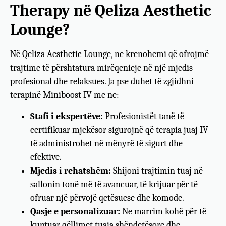
Therapy në Qeliza Aesthetic
Lounge?
Në Qeliza Aesthetic Lounge, ne krenohemi që ofrojmë
trajtime të përshtatura mirëqenieje në një mjedis
profesional dhe relaksues. Ja pse duhet të zgjidhni
terapinë Miniboost IV me ne:
Stafi i ekspertëve:
Profesionistët tanë të
certifikuar mjekësor sigurojnë që terapia juaj IV
të administrohet në mënyrë të sigurt dhe
efektive.
Mjedis i rehatshëm:
Shijoni trajtimin tuaj në
sallonin tonë më të avancuar, të krijuar për të
ofruar një përvojë qetësuese dhe komode.
Qasje e personalizuar:
Ne marrim kohë për të
kuptuar qëllimet tuaja shëndetësore dhe