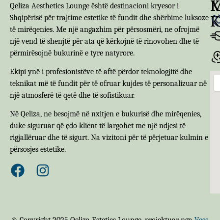
M
K
Qeliza Aesthetics Lounge është destinacioni kryesor i
K
Shqipërisë për trajtime estetike të fundit dhe shërbime luksoze
të mirëqenies. Me një angazhim për përsosmëri, ne ofrojmë
një vend të shenjtë për ata që kërkojnë të rinovohen dhe të
përmirësojnë bukurinë e tyre natyrore.
Ekipi ynë i profesionistëve të aftë përdor teknologjitë dhe
teknikat më të fundit për të ofruar kujdes të personalizuar në
një atmosferë të qetë dhe të sofistikuar.
Në Qeliza, ne besojmë në nxitjen e bukurisë dhe mirëqenies,
duke siguruar që çdo klient të largohet me një ndjesi të
rigjallëruar dhe të sigurt. Na vizitoni për të përjetuar kulmin e
përsosjes estetike.
© Copyright 2025 Qeliza Estetics Lounge, projektuar nga
Vesa