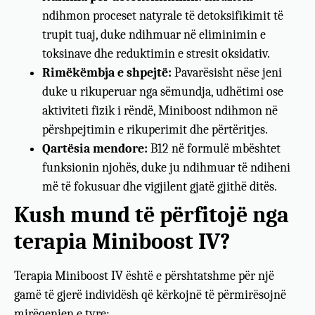
ndihmon proceset natyrale të detoksifikimit të
trupit tuaj, duke ndihmuar në eliminimin e
toksinave dhe reduktimin e stresit oksidativ.
Rimëkëmbja e shpejtë:
Pavarësisht nëse jeni
duke u rikuperuar nga sëmundja, udhëtimi ose
aktiviteti fizik i rëndë, Miniboost ndihmon në
përshpejtimin e rikuperimit dhe përtëritjes.
Qartësia mendore:
B12 në formulë mbështet
funksionin njohës, duke ju ndihmuar të ndiheni
më të fokusuar dhe vigjilent gjatë gjithë ditës.
Kush mund të përfitojë nga
terapia Miniboost IV?
Terapia Miniboost IV është e përshtatshme për një
gamë të gjerë individësh që kërkojnë të përmirësojnë
mirëqenien e tyre: