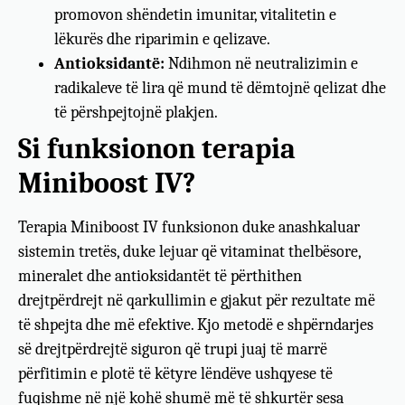
promovon shëndetin imunitar, vitalitetin e
lëkurës dhe riparimin e qelizave.
Antioksidantë:
Ndihmon në neutralizimin e
radikaleve të lira që mund të dëmtojnë qelizat dhe
të përshpejtojnë plakjen.
Si funksionon terapia
Miniboost IV?
Terapia Miniboost IV funksionon duke anashkaluar
sistemin tretës, duke lejuar që vitaminat thelbësore,
mineralet dhe antioksidantët të përthithen
drejtpërdrejt në qarkullimin e gjakut për rezultate më
të shpejta dhe më efektive. Kjo metodë e shpërndarjes
së drejtpërdrejtë siguron që trupi juaj të marrë
përfitimin e plotë të këtyre lëndëve ushqyese të
fuqishme në një kohë shumë më të shkurtër sesa