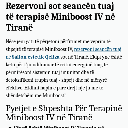
Rezervoni sot seancën tuaj
të terapisë Miniboost IV në
Tiranë
Nëse jeni gati të përjetoni përfitimet me veprim të
shpejtë të terapisë Miniboost IV,
rezervoni seancën tuaj
në
Sallon estetik Qeliza
sot në Tiranë. Ekipi ynë është
këtu për t'ju ndihmuar të rritni energjinë tuaj, të
përmirësoni sistemin tuaj imunitar dhe të
detoksifikoni trupin tuaj - shpejt dhe në mënyrë
efektive. Hidhni hapin e parë drejt një ju më të
shëndetshëm me Miniboost!
Pyetjet e Shpeshta Për Terapinë
Miniboost IV në Tiranë