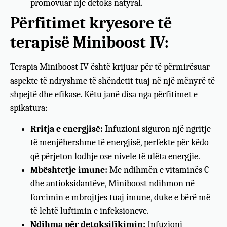
promovuar një detoks natyral.
Përfitimet kryesore të
terapisë Miniboost IV:
Terapia Miniboost IV është krijuar për të përmirësuar
aspekte të ndryshme të shëndetit tuaj në një mënyrë të
shpejtë dhe efikase. Këtu janë disa nga përfitimet e
spikatura:
Rritja e energjisë:
Infuzioni siguron një ngritje
të menjëhershme të energjisë, perfekte për këdo
që përjeton lodhje ose nivele të ulëta energjie.
Mbështetje imune:
Me ndihmën e vitaminës C
dhe antioksidantëve, Miniboost ndihmon në
forcimin e mbrojtjes tuaj imune, duke e bërë më
të lehtë luftimin e infeksioneve.
Ndihma për detoksifikimin:
Infuzioni