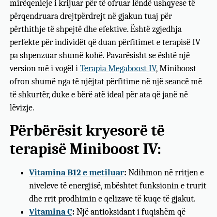
mirëqenieje i krijuar për të ofruar lëndë ushqyese të
përqendruara drejtpërdrejt në gjakun tuaj për
përthithje të shpejtë dhe efektive. Është zgjedhja
perfekte për individët që duan përfitimet e terapisë IV
pa shpenzuar shumë kohë. Pavarësisht se është një
version më i vogël i
Terapia Megaboost IV
, Miniboost
ofron shumë nga të njëjtat përfitime në një seancë më
të shkurtër, duke e bërë atë ideal për ata që janë në
lëvizje.
Përbërësit kryesorë të
terapisë Miniboost IV:
Vitamina B12 e metiluar
:
Ndihmon në rritjen e
niveleve të energjisë, mbështet funksionin e trurit
dhe rrit prodhimin e qelizave të kuqe të gjakut.
Vitamina C
:
Një antioksidant i fuqishëm që