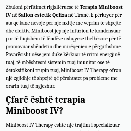
Zbuloni përfitimet rigjallëruese të
Terapia Miniboost
IV
në
Sallon estetik Qeliza
në Tiranë. E përkryer për
ata që kanë nevojë për një nxitje me veprim të shpejtë
dhe efektiv, Miniboost jep një infuzion të kondensuar
por të fuqishëm të lëndëve ushqyese thelbësore për të
promovuar shëndetin dhe mirëqenien e përgjithshme.
Pavarësisht nëse jeni duke kërkuar të rritni energjinë
tuaj, të mbështesni sistemin tuaj imunitar ose të
detoksifikoni trupin tuaj, Miniboost IV Therapy ofron
një zgjidhje të shpejtë që përshtatet pa probleme me
orarin tuaj të ngjeshur.
Çfarë është terapia
Miniboost IV?
Miniboost IV Therapy është një trajtim i specializuar