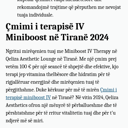
rekomandojmë trajtime që përputhen me nevojat
tuaja individuale.
Çmimi i terapisë IV
Miniboost në Tiranë 2024
Ngritni mirëqenien tuaj me Miniboost IV Therapy në
Qeliza Aesthetic Lounge në Tiranë. Me një çmim prej
vetëm 100 € për një seancë të shpejtë dhe efektive, kjo
terapi jep vitamina thelbësore dhe hidratim për të
rigjallëruar energjinë dhe mirëqenien tuaj të
përgjithshme. Duke kërkuar për më të mirën
Çmimi i
terapisë miniboost IV
në Tiranë? Në vitin 2024, Qeliza
Aesthetics ofron një mënyrë të përballueshme dhe të
përshtatshme për të rritur vitalitetin tuaj dhe për t'u
ndjerë më së miri.