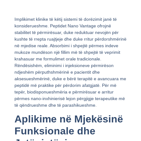
Implikimet klinike të këtij sistemi të dorëzimit janë të
konsiderueshme. Peptidet Nano Vantage ofrojnë
stabilitet të përmirësuar, duke reduktuar nevojën për
kushte të rrepta ruajtjeje dhe duke rritur përdorshmërinë
në mjedise reale. Absorbimi i shpejtë përmes indeve
mukoze mundëson një fillim më të shpejtë të veprimit
krahasuar me formulimet orale tradicionale.
Rëndësishëm, eliminimi i injeksioneve përmirëson
ndjeshëm përputhshmërinë e pacientit dhe
aksesueshmërinë, duke e bërë terapitë e avancuara me
peptidë më praktike për përdorim afatgjatë. Për më
tepër, biodisponueshmëria e përmirësuar e arritur
përmes nano-inxhinierisë lejon përgjigje terapeutike më
të qëndrueshme dhe të parashikueshme.
Aplikime në Mjekësinë
Funksionale dhe