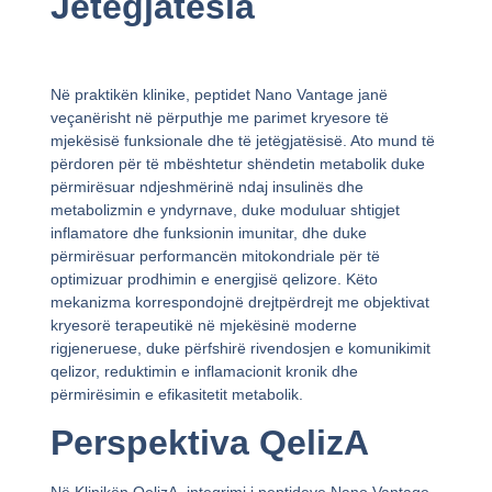
Jetëgjatësia
Në praktikën klinike, peptidet Nano Vantage janë
veçanërisht në përputhje me parimet kryesore të
mjekësisë funksionale dhe të jetëgjatësisë. Ato mund të
përdoren për të mbështetur shëndetin metabolik duke
përmirësuar ndjeshmërinë ndaj insulinës dhe
metabolizmin e yndyrnave, duke moduluar shtigjet
inflamatore dhe funksionin imunitar, dhe duke
përmirësuar performancën mitokondriale për të
optimizuar prodhimin e energjisë qelizore. Këto
mekanizma korrespondojnë drejtpërdrejt me objektivat
kryesorë terapeutikë në mjekësinë moderne
rigjeneruese, duke përfshirë rivendosjen e komunikimit
qelizor, reduktimin e inflamacionit kronik dhe
përmirësimin e efikasitetit metabolik.
Perspektiva QelizA