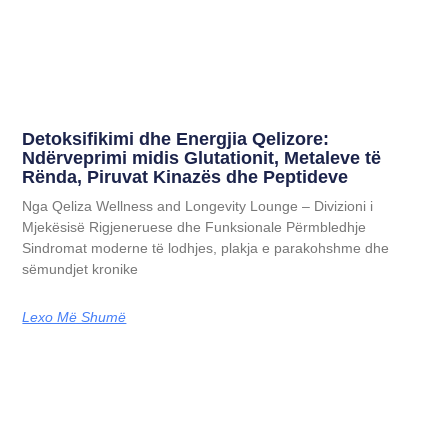
Detoksifikimi dhe Energjia Qelizore:
Ndërveprimi midis Glutationit, Metaleve të
Rënda, Piruvat Kinazës dhe Peptideve
Nga Qeliza Wellness and Longevity Lounge – Divizioni i
Mjekësisë Rigjeneruese dhe Funksionale Përmbledhje
Sindromat moderne të lodhjes, plakja e parakohshme dhe
sëmundjet kronike
Lexo Më Shumë