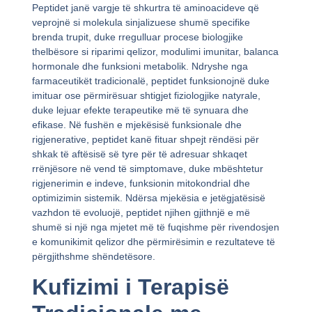
Peptidet janë vargje të shkurtra të aminoacideve që
veprojnë si molekula sinjalizuese shumë specifike
brenda trupit, duke rregulluar procese biologjike
thelbësore si riparimi qelizor, modulimi imunitar, balanca
hormonale dhe funksioni metabolik. Ndryshe nga
farmaceutikët tradicionalë, peptidet funksionojnë duke
imituar ose përmirësuar shtigjet fiziologjike natyrale,
duke lejuar efekte terapeutike më të synuara dhe
efikase. Në fushën e mjekësisë funksionale dhe
rigjenerative, peptidet kanë fituar shpejt rëndësi për
shkak të aftësisë së tyre për të adresuar shkaqet
rrënjësore në vend të simptomave, duke mbështetur
rigjenerimin e indeve, funksionin mitokondrial dhe
optimizimin sistemik. Ndërsa mjekësia e jetëgjatësisë
vazhdon të evoluojë, peptidet njihen gjithnjë e më
shumë si një nga mjetet më të fuqishme për rivendosjen
e komunikimit qelizor dhe përmirësimin e rezultateve të
përgjithshme shëndetësore.
Kufizimi i Terapisë