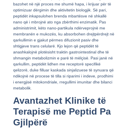
bazohet në një proces me shumë hapa, i krijuar për të
optimizuar dërgimin dhe aktivitetin biologjik. Së pari,
peptidët inkapsulohen brenda mbartësve në shkallë
nano që i mbrojnë ato nga zbërthimi enzimatik. Pas
administrimit, këto nano-partikula ndërveprojnë me
membranën e mukozës, ku absorbohen drejtpërdrejt në
qarkullimin e gjakut përmes difuzionit pasiv dhe
shtigjeve trans celularë. Kjo lejon që peptidët të
anashkalojnë plotësisht traktin gastrointestinal dhe të
shmangin metabolizmin e parë të mëlçisë. Pasi janë në
qarkullim, peptidët lidhen me receptorë specifikë
qelizorë, duke filluar kaskada sinjalizuese të synuara që
ndikojnë në procese të tilla si riparimi i indeve, prodhimi
i energjisë mitokondriale, rregullimi imunitar dhe bilanci
metabolik.
Avantazhet Klinike të
Terapisë me Peptid Pa
Gjilpërë