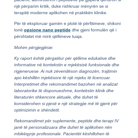
një përparim kritik, duke rishkruar mënyrën se si
terapitë moderne aplikohen në praktikën klinike.
Për të eksploruar gamën e plotë të përfitimeve, shikoni
tonë
opsione nano peptide
dhe gjeni formulën që i
përshtatet më mirë qëllimeve tuaja.
Mohim përgjegjësie:
Ky raport është përgatitur për qëllime edukative dhe
informative në kontekstin e mjekësisë funksionale dhe
rigjeneruese. Ai nuk zëvendëson diagnozën, trajtimin
apo këshillën mjekësore të një mjeku të licencuar.
Interpretimet dhe rekomandimet bazohen në analizat
laboratorike të disponueshme, kontekstin klinik dhe
literaturën shkencore aktuale, dhe duhet të
konsiderohen si pjesë e një strategjie më të gjerë për
optimizimin e shëndetit.
Rekomandimet për suplemente, peptide dhe terapi IV
janë të personalizuara dhe duhet të aplikohen nën
mbikëqyrje profesionale. Pacientët këshillohen të