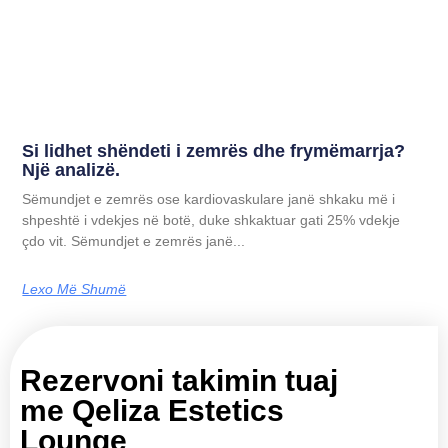
Si lidhet shëndeti i zemrës dhe frymëmarrja?
Një analizë.
Sëmundjet e zemrës ose kardiovaskulare janë shkaku më i
shpeshtë i vdekjes në botë, duke shkaktuar gati 25% vdekje
çdo vit. Sëmundjet e zemrës janë...
Lexo Më Shumë
Rezervoni takimin tuaj
me Qeliza Estetics
Lounge