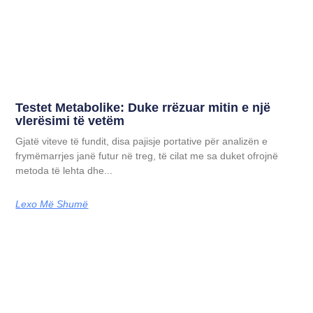
Testet Metabolike: Duke rrëzuar mitin e një
vlerësimi të vetëm
Gjatë viteve të fundit, disa pajisje portative për analizën e
frymëmarrjes janë futur në treg, të cilat me sa duket ofrojnë
metoda të lehta dhe...
Lexo Më Shumë