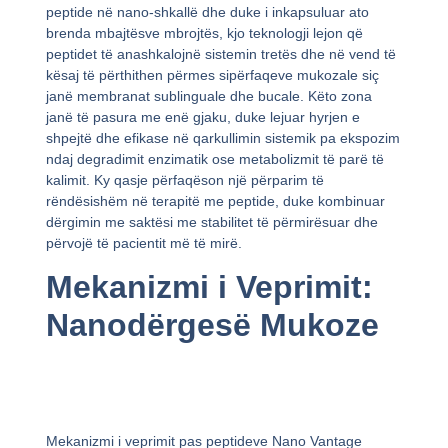
peptide në nano-shkallë dhe duke i inkapsuluar ato
brenda mbajtësve mbrojtës, kjo teknologji lejon që
peptidet të anashkalojnë sistemin tretës dhe në vend të
kësaj të përthithen përmes sipërfaqeve mukozale siç
janë membranat sublinguale dhe bucale. Këto zona
janë të pasura me enë gjaku, duke lejuar hyrjen e
shpejtë dhe efikase në qarkullimin sistemik pa ekspozim
ndaj degradimit enzimatik ose metabolizmit të parë të
kalimit. Ky qasje përfaqëson një përparim të
rëndësishëm në terapitë me peptide, duke kombinuar
dërgimin me saktësi me stabilitet të përmirësuar dhe
përvojë të pacientit më të mirë.
Mekanizmi i Veprimit:
Nanodërgesë Mukoze
Mekanizmi i veprimit pas peptideve Nano Vantage