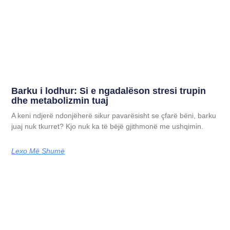
Barku i lodhur: Si e ngadalëson stresi trupin
dhe metabolizmin tuaj
A keni ndjerë ndonjëherë sikur pavarësisht se çfarë bëni, barku
juaj nuk tkurret? Kjo nuk ka të bëjë gjithmonë me ushqimin.
Lexo Më Shumë