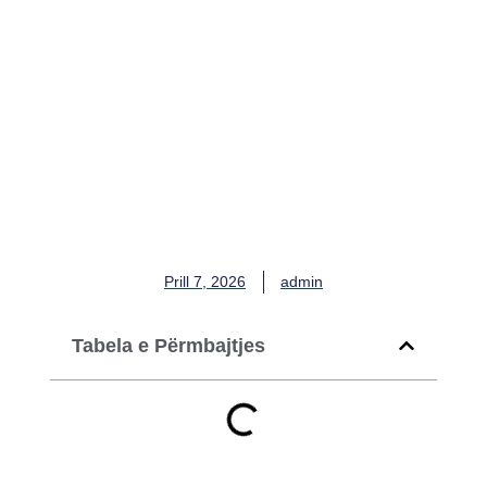
Nano Vantage Peptides:
Terapitë e Avancuara përtej
Gjilpërës
Prill 7, 2026
admin
Tabela e Përmbajtjes