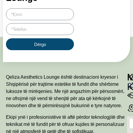
Dërgo
Qeliza Aesthetics Lounge është destinacioni kryesor i
Shqipërisë për trajtime estetike të fundit dhe shërbime
luksoze të mirëqenies. Me një angazhim për përsosmëri,
ne ofrojmë një vend të shenjtë për ata që kërkojnë të
rinovohen dhe të përmirësojnë bukurinë e tyre natyrore.
Ekipi ynë i profesionistëve të aftë përdor teknologjitë dhe
teknikat më të fundit për të ofruar kujdes të personalizuar
në një atmosferë të qetë dhe të sofistikuar.