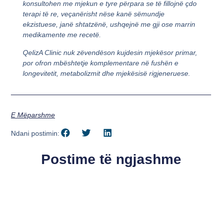
konsultohen me mjekun e tyre përpara se të fillojnë çdo
terapi të re, veçanërisht nëse kanë sëmundje
ekzistuese, janë shtatzënë, ushqejnë me gji ose marrin
medikamente me recetë.
QelizA Clinic nuk zëvendëson kujdesin mjekësor primar,
por ofron mbështetje komplementare në fushën e
longevitetit, metabolizmit dhe mjekësisë rigjeneruese.
E Mëparshme
Ndani postimin:
Postime të ngjashme