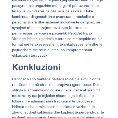
Në Klinikën QelizA, integrimi i peptideve Nano Vantage
pasqyron një angazhim më të gjerë për avancimin e
terapive jo-invazive, të bazuara në saktësi. Duke
kombinuar diagnostikën e avancuar, protokollet e
personalizuara dhe sistemet inovative të dërgimit, ne
synojmë të optimizojmë rezultatet klinike duke
përmirësuar përvojën e pacientit. Peptidet Nano
Vantage lejojnë zgjerimin e terapisë me peptide në një
format më të aksesueshëm, të shkallëzueshëm dhe të
pajtueshëm me stilin e jetës, pa kompromentuar
efikasitetin terapeutik.
Konkluzioni
Peptidet Nano Vantage përfaqësojnë një evolucion të
rëndësishëm në ofrimin e terapive rigjeneruese. Duke
shfrytëzuar nanoteknologjinë dhe rrugët e absorbimit
mukoza, ky qasje tejkalon shumë nga kufizimet e
lidhura me administrimin tradicional të peptideve.
Ndërsa fusha e mjekësisë funksionale vazhdon të
zhvillohet drejt saktësisë dhe kujdesit të përqendruar te
pacienti, administrimi i peptideve pa gjilpëra qëndron si