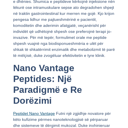
e dhënies. Shumica e peptideve kërkojnë injeksione nën
lëkurë ose intramuskulare sepse ato degradohen shpejt
në traktin gastrointestinal kur merren me gojë. Kjo krijon
pengesa lidhur me pajtueshmërinë e pacientit,
komoditetin dhe aderimin afatgjatë, veçanërisht për
individët që udhëtojnë shpesh ose preferojnë terapi jo-
invazive. Për më tepër, formulimet orale me peptide
shpesh vuajnë nga biodisponueshmëria e ulët për
shkak të shkatërrimit enzimatik dhe metabolizmit të parë
të mëlçisë, duke zvogëluar efektivitetin e tyre klinik.
Nano Vantage
Peptides: Një
Paradigmë e Re
Dorëzimi
Peptidet Nano Vantage
Futni një zgjidhje novatore për
këto kufizime përmes nanoteknologjisë së përparuar
dhe sistemeve të dërgimit mukozal. Duke inxhinieruar