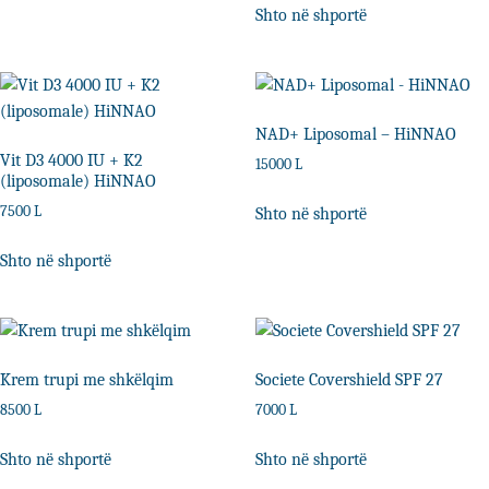
Shto në shportë
NAD+ Liposomal – HiNNAO
Vit D3 4000 IU + K2
15000
L
(liposomale) HiNNAO
7500
L
Shto në shportë
Shto në shportë
Krem trupi me shkëlqim
Societe Covershield SPF 27
8500
L
7000
L
Shto në shportë
Shto në shportë