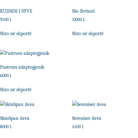
KUJDESI I SYVE
Bio-Retinol
9500
L
13000
L
Shto në shportë
Shto në shportë
Pastrues adaptogjenik
6000
L
Shto në shportë
SkinSpan Avea
Sereniser Avea
8000
L
5500
L