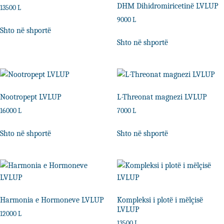
DHM Dihidromiricetinë LVLUP
13500
L
9000
L
Shto në shportë
Shto në shportë
Nootropept LVLUP
L-Threonat magnezi LVLUP
16000
L
7000
L
Shto në shportë
Shto në shportë
Harmonia e Hormoneve LVLUP
Kompleksi i plotë i mëlçisë
LVLUP
12000
L
13500
L