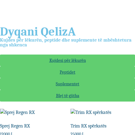
Dyqani QelizA
Kujdes për lëkurën, peptide dhe suplemente të mbështetura
nga shkenca
Kujdesi për lëkurën
Peptidet
Suplementet
Blej të gjitha
Sprej Regen RX
Trim RX spërkatës
12000
L
25000
L