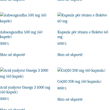
Ashwagandha 500 mg (60
Kapsula për rënien e flokëve 60
kapele)
mg
3000
L
6000
L
Shto në shportë
Shto në shportë
CoQ10 200 mg (60 kapsula)
Acid yndyror Omega 3 1000 mg
8000
L
(60 kapak)
3000
L
Shto në shportë