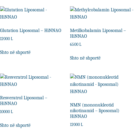
Glutation Liposomal – HiNNAO
Metilkobalamin Liposomal –
HiNNAO
12000
L
6500
L
Shto në shportë
Shto në shportë
Resveratrol Liposomal –
HiNNAO
NMN (mononukleotid
nikotinamid – liposomal)
10000
L
HiNNAO
12000
L
Shto në shportë