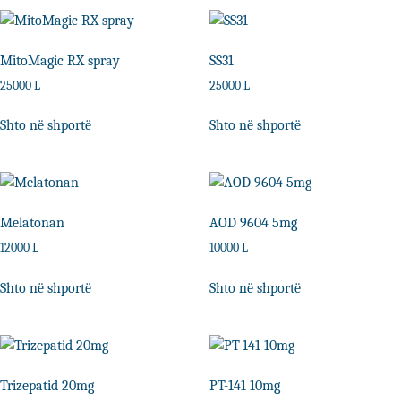
MitoMagic RX spray
SS31
25000
L
25000
L
Shto në shportë
Shto në shportë
Melatonan
AOD 9604 5mg
12000
L
10000
L
Shto në shportë
Shto në shportë
Trizepatid 20mg
PT-141 10mg