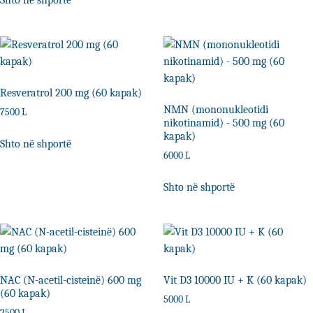
Shto në shportë
Resveratrol 200 mg (60 kapak)
NMN (mononukleotidi
7500
L
nikotinamid) - 500 mg (60
kapak)
Shto në shportë
6000
L
Shto në shportë
NAC (N-acetil-cisteinë) 600 mg
Vit D3 10000 IU + K (60 kapak)
(60 kapak)
5000
L
2500
L