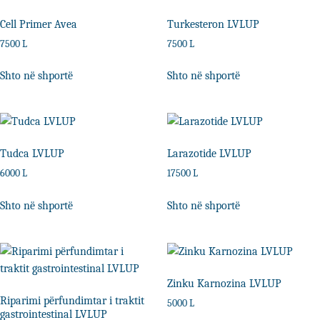
Cell Primer Avea
Turkesteron LVLUP
7500
L
7500
L
Shto në shportë
Shto në shportë
Tudca LVLUP
Larazotide LVLUP
6000
L
17500
L
Shto në shportë
Shto në shportë
Zinku Karnozina LVLUP
Riparimi përfundimtar i traktit
5000
L
gastrointestinal LVLUP