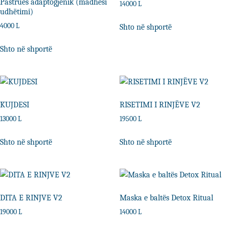
Pastrues adaptogjenik (madhësi
14000
L
udhëtimi)
4000
L
Shto në shportë
Shto në shportë
KUJDESI
RISETIMI I RINJËVE V2
13000
L
19500
L
Shto në shportë
Shto në shportë
DITA E RINJVE V2
Maska e baltës Detox Ritual
19000
L
14000
L