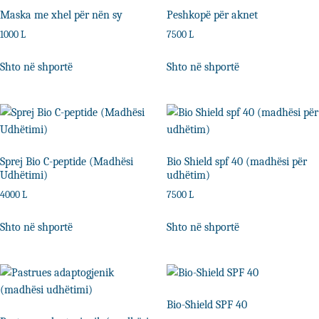
Maska me xhel për nën sy
Peshkopë për aknet
1000
L
7500
L
Shto në shportë
Shto në shportë
Sprej Bio C-peptide (Madhësi
Bio Shield spf 40 (madhësi për
Udhëtimi)
udhëtim)
4000
L
7500
L
Shto në shportë
Shto në shportë
Bio-Shield SPF 40