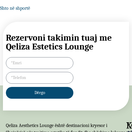
Shto në shportë
Rezervoni takimin tuaj me
Qeliza Estetics Lounge
Dërgo
M
K
Qeliza Aesthetics Lounge është destinacioni kryesor i