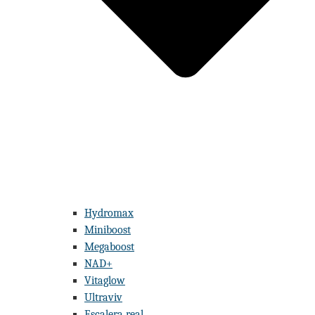
Hydromax
Miniboost
Megaboost
NAD+
Vitaglow
Ultraviv
Escalera real