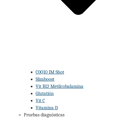
C0Q10 IM Shot
Slimboost
Vit B12 Metilcobalamina
Glutatión
Vit C
Vitamina D
Pruebas diagnósticas