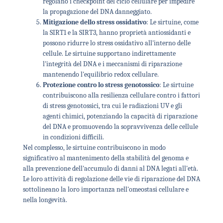
regolano i checkpoint del ciclo cellulare per impedire
la propagazione del DNA danneggiato.
Mitigazione dello stress ossidativo
: Le sirtuine, come
la SIRT1 e la SIRT3, hanno proprietà antiossidanti e
possono ridurre lo stress ossidativo all'interno delle
cellule. Le sirtuine supportano indirettamente
l'integrità del DNA e i meccanismi di riparazione
mantenendo l'equilibrio redox cellulare.
Protezione contro lo stress genotossico
: Le sirtuine
contribuiscono alla resilienza cellulare contro i fattori
di stress genotossici, tra cui le radiazioni UV e gli
agenti chimici, potenziando la capacità di riparazione
del DNA e promuovendo la sopravvivenza delle cellule
in condizioni difficili.
Nel complesso, le sirtuine contribuiscono in modo
significativo al mantenimento della stabilità del genoma e
alla prevenzione dell'accumulo di danni al DNA legati all'età.
Le loro attività di regolazione delle vie di riparazione del DNA
sottolineano la loro importanza nell'omeostasi cellulare e
nella longevità.