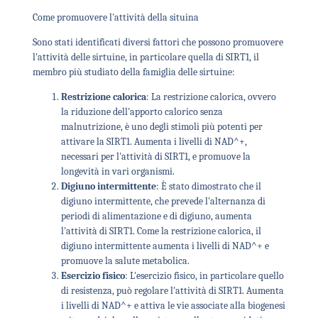
Come promuovere l'attività della situina
Sono stati identificati diversi fattori che possono promuovere
l'attività delle sirtuine, in particolare quella di SIRT1, il
membro più studiato della famiglia delle sirtuine:
Restrizione calorica
: La restrizione calorica, ovvero
la riduzione dell'apporto calorico senza
malnutrizione, è uno degli stimoli più potenti per
attivare la SIRT1. Aumenta i livelli di NAD^+,
necessari per l'attività di SIRT1, e promuove la
longevità in vari organismi.
Digiuno intermittente
: È stato dimostrato che il
digiuno intermittente, che prevede l'alternanza di
periodi di alimentazione e di digiuno, aumenta
l'attività di SIRT1. Come la restrizione calorica, il
digiuno intermittente aumenta i livelli di NAD^+ e
promuove la salute metabolica.
Esercizio fisico
: L'esercizio fisico, in particolare quello
di resistenza, può regolare l'attività di SIRT1. Aumenta
i livelli di NAD^+ e attiva le vie associate alla biogenesi