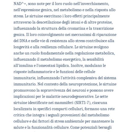
NAD^+, sono note per il loro ruolo nell'invecchiamento,
nell'espressione genica, nel metabolismo e nella risposta allo
stress. Le sirtuine esercitano i loro effetti principalmente
attraverso la deacetilazione degli istoni e di altre proteine,
influenzando la struttura della cromatina e la trascrizione
genica. Il loro coinvolgimento nei meccanismi di riparazione
del DNA e nelle vie di resistenza allo stress contribuisce alla
longevità e alla resilienza cellulare. Le sirtuine svolgono
anche un ruolo fondamentale nella regolazione metabolica,
influenzando il metabolismo energetico, la sensibilità
all'insulina e l'omeostasi lipidica. Inoltre, modulano le
risposte infiammatorie e le funzioni delle cellule
immunitarie, influenzando l'attività complessiva del sistema
immunitario. Nel contesto della neuroprotezione, le sirtuine
promuovono la sopravvivenza dei neuroni e possono avere
implicazioni per le malattie neurodegenerative. Le sette
sirtuine identificate nei mammiferi (SIRT1-7), ciascuna
localizzata in specifici comparti cellulari, formano una rete
critica che integra i segnali provenienti dal metabolismo
cellulare e dai fattori di stress ambientale per mantenere la
salute e la funzionalità cellulare. Come potenziali bersagli