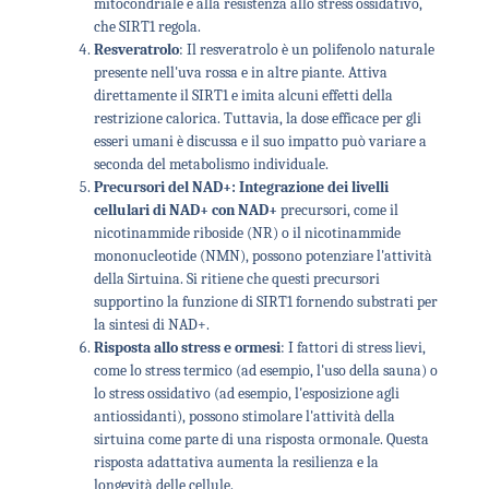
mitocondriale e alla resistenza allo stress ossidativo,
che SIRT1 regola.
Resveratrolo
: Il resveratrolo è un polifenolo naturale
presente nell'uva rossa e in altre piante. Attiva
direttamente il SIRT1 e imita alcuni effetti della
restrizione calorica. Tuttavia, la dose efficace per gli
esseri umani è discussa e il suo impatto può variare a
seconda del metabolismo individuale.
Precursori del NAD+: Integrazione dei livelli
cellulari di NAD+ con NAD+
precursori, come il
nicotinammide riboside (NR) o il nicotinammide
mononucleotide (NMN), possono potenziare l'attività
della Sirtuina. Si ritiene che questi precursori
supportino la funzione di SIRT1 fornendo substrati per
la sintesi di NAD+.
Risposta allo stress e ormesi
: I fattori di stress lievi,
come lo stress termico (ad esempio, l'uso della sauna) o
lo stress ossidativo (ad esempio, l'esposizione agli
antiossidanti), possono stimolare l'attività della
sirtuina come parte di una risposta ormonale. Questa
risposta adattativa aumenta la resilienza e la
longevità delle cellule.