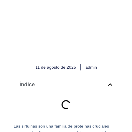
Póngase en contacto con
Sirtuinas: Los ayudantes
del ADN
11 de agosto de 2025
admin
Índice
Las sirtuinas son una familia de proteínas cruciales