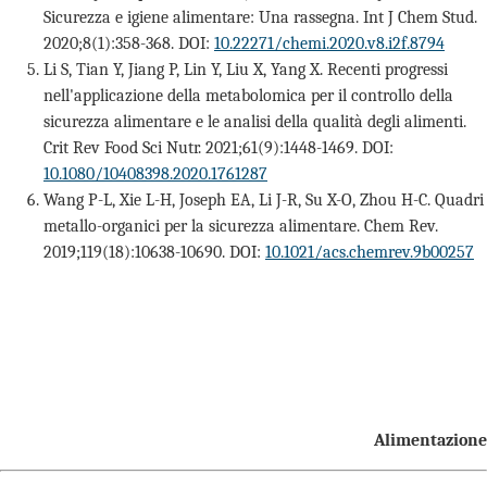
Sicurezza e igiene alimentare: Una rassegna. Int J Chem Stud.
2020;8(1):358-368. DOI:
10.22271/chemi.2020.v8.i2f.8794
Li S, Tian Y, Jiang P, Lin Y, Liu X, Yang X. Recenti progressi
nell'applicazione della metabolomica per il controllo della
sicurezza alimentare e le analisi della qualità degli alimenti.
Crit Rev Food Sci Nutr. 2021;61(9):1448-1469. DOI:
10.1080/10408398.2020.1761287
Wang P-L, Xie L-H, Joseph EA, Li J-R, Su X-O, Zhou H-C. Quadri
metallo-organici per la sicurezza alimentare. Chem Rev.
2019;119(18):10638-10690. DOI:
10.1021/acs.chemrev.9b00257
Alimentazione