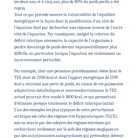
les deux ans, et à cinq ans, plus de 80% du poids perdu a été
repris.
Tout ce qui précède montre la vulnérabilité de l'équilibre
énergétique et la façon dont la modification d'un côté de
l'équation finit par déclencher une réponse inverse de l'autre
côté de l'équation. Par conséquent, malgré la création du
déficit calorique nécessaire, la capacité de l'organisme à
perdre davantage de poids devient exponentiellement plus
difficile, en particulier lorsque l'équation est violemment ou
incorrectement perturbée.
Par exemple, chez une personne précédemment obèse dont le
TEE était de 2200 kcal et dont l'apport énergétique de 1700
kcal a entraîné une perte de poids, en raison de ces puissantes
adaptations métaboliques et neuroendocriniennes, le TEE
actuel pourrait être tombé à 1800 kcal, ce qui permettrait
d'éliminer presque totalement le déficit calorique initial.
L'un des exemples les plus typiques de cette perturbation
erratique est celui des régimes très hypocaloriques (VLCD),
mis en œuvre par des adeptes des régimes extrêmes qui
recherchent avidement sur le web des régimes magiques ou
par des nutritionnistes autoproclamés qui prétendent détenir