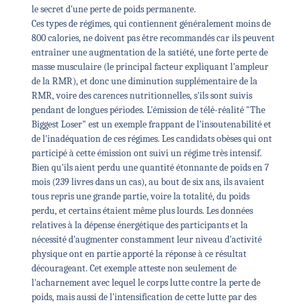
le secret d'une perte de poids permanente.
Ces types de régimes, qui contiennent généralement moins de
800 calories, ne doivent pas être recommandés car ils peuvent
entraîner une augmentation de la satiété, une forte perte de
masse musculaire (le principal facteur expliquant l'ampleur
de la RMR), et donc une diminution supplémentaire de la
RMR, voire des carences nutritionnelles, s'ils sont suivis
pendant de longues périodes.
L'émission de télé-réalité "The
Biggest Loser" est un exemple frappant de l'insoutenabilité et
de l'inadéquation de ces régimes. Les candidats obèses qui ont
participé à cette émission ont suivi un régime très intensif.
Bien qu'ils aient perdu une quantité étonnante de poids en 7
mois (239 livres dans un cas), au bout de six ans, ils avaient
tous repris une grande partie, voire la totalité, du poids
perdu, et certains étaient même plus lourds. Les données
relatives à la dépense énergétique des participants et la
nécessité d'augmenter constamment leur niveau d'activité
physique ont en partie apporté la réponse à ce résultat
décourageant.
Cet exemple atteste non seulement de
l'acharnement avec lequel le corps lutte contre la perte de
poids, mais aussi de l'intensification de cette lutte par des