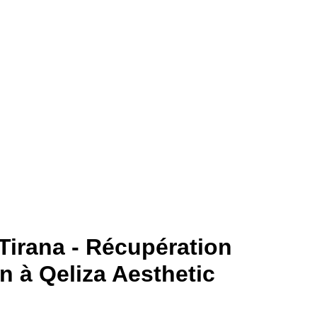
tion IV à Ti
 Tirana - Récupération
on à Qeliza Aesthetic