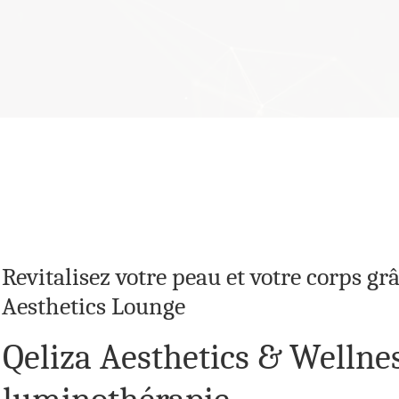
 la suite
Revitalisez votre peau et votre corps gr
Aesthetics Lounge
Qeliza Aesthetics & Wellne