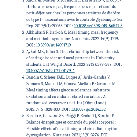
Ahola AJ, Mutter S, Forsblom C, Harjutsalo V, Groop P-
H. Horaire des repas, fréquence des repas et saut du
petit-déjeuner chez les personnes atteintes de diabète
de type 1 - associations avec le contrôle glycémique. Sci
Rep. 2019;9(1):20063. DOI :
10.1038/s41598-019-56541-5
Alkhukaifi F, Darkoh C. Meal timing, meal frequency
and metabolic syndrome. Nutrients. 2022;14(9):1719.
DOI :
10.3390/nu14091719
Aykut MK, Bilici S. The relationship between the risk
of eating disorder and meal patterns in University
students. Eat Weight Disord. 2022;27(2):579-587. DOI :
10.1007/s40519-021-01179-4
Bandín C, Scheer FAJL, Luque AJ, Ávila-Gandía V,
Zamora S, Madrid JA, Gómez-Abellán P, Garaulet M.
Meal timing affects glucose tolerance, substrate
oxidation and circadian-related variables : A
randomized, crossover trial. Int J Obes (Lond).
2015;39(5):828-833. DOI :
10.1038/ijo.2014.182
Basolo A, Genzano SB, Piaggi P, Krakoff J, Santini F.
Balance énergétique et contrôle du poids corporel :
Possible effects of meal timing and circadian rhythm
dysregulation. Nutrients. 2021;13(9):3276. DOI :