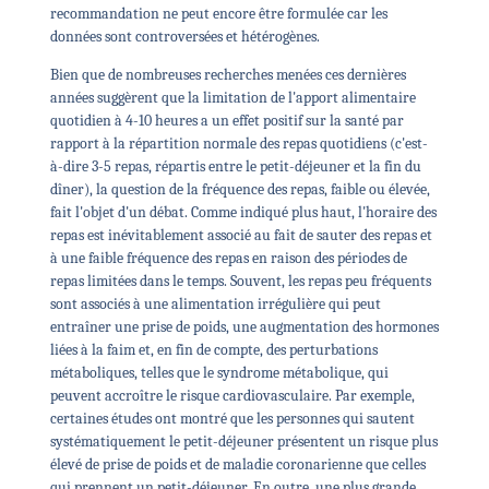
recommandation ne peut encore être formulée car les
données sont controversées et hétérogènes.
Bien que de nombreuses recherches menées ces dernières
années suggèrent que la limitation de l'apport alimentaire
quotidien à 4-10 heures a un effet positif sur la santé par
rapport à la répartition normale des repas quotidiens (c'est-
à-dire 3-5 repas, répartis entre le petit-déjeuner et la fin du
dîner), la question de la fréquence des repas, faible ou élevée,
fait l'objet d'un débat. Comme indiqué plus haut, l'horaire des
repas est inévitablement associé au fait de sauter des repas et
à une faible fréquence des repas en raison des périodes de
repas limitées dans le temps. Souvent, les repas peu fréquents
sont associés à une alimentation irrégulière qui peut
entraîner une prise de poids, une augmentation des hormones
liées à la faim et, en fin de compte, des perturbations
métaboliques, telles que le syndrome métabolique, qui
peuvent accroître le risque cardiovasculaire. Par exemple,
certaines études ont montré que les personnes qui sautent
systématiquement le petit-déjeuner présentent un risque plus
élevé de prise de poids et de maladie coronarienne que celles
qui prennent un petit-déjeuner. En outre, une plus grande