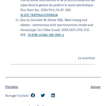
rôle du jeûne intermittent et de la synchronisation des
repas dans la gestion du poids et la santé métabolique.
Proc Nutr Soc. 2020;79(1):76-87. DOI :
10.1017/S0029665119000636
Xiao Q, Garaulet M, Scheer FAJL. Meal timing and
obesity : interactions with macronutrient intake and
chronotype. Int J Obes (Lond). 2019;43(9):1701-1711.
DOI :
10.1038/s41366-018-0284-x
La nutrition
Précédent
Suivant
Partager l'article :