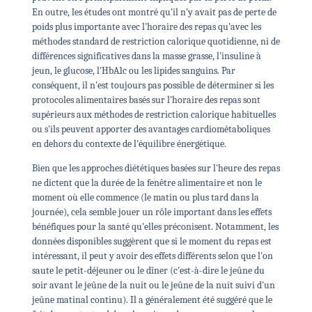
En outre, les études ont montré qu'il n'y avait pas de perte de
poids plus importante avec l'horaire des repas qu'avec les
méthodes standard de restriction calorique quotidienne, ni de
différences significatives dans la masse grasse, l'insuline à
jeun, le glucose, l'HbA1c ou les lipides sanguins. Par
conséquent, il n'est toujours pas possible de déterminer si les
protocoles alimentaires basés sur l'horaire des repas sont
supérieurs aux méthodes de restriction calorique habituelles
ou s'ils peuvent apporter des avantages cardiométaboliques
en dehors du contexte de l'équilibre énergétique.
Bien que les approches diététiques basées sur l'heure des repas
ne dictent que la durée de la fenêtre alimentaire et non le
moment où elle commence (le matin ou plus tard dans la
journée), cela semble jouer un rôle important dans les effets
bénéfiques pour la santé qu'elles préconisent. Notamment, les
données disponibles suggèrent que si le moment du repas est
intéressant, il peut y avoir des effets différents selon que l'on
saute le petit-déjeuner ou le dîner (c'est-à-dire le jeûne du
soir avant le jeûne de la nuit ou le jeûne de la nuit suivi d'un
jeûne matinal continu). Il a généralement été suggéré que le