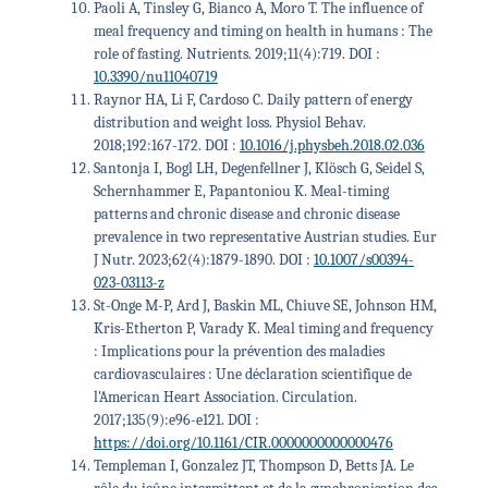
Paoli A, Tinsley G, Bianco A, Moro T. The influence of
meal frequency and timing on health in humans : The
role of fasting. Nutrients. 2019;11(4):719. DOI :
10.3390/nu11040719
Raynor HA, Li F, Cardoso C. Daily pattern of energy
distribution and weight loss. Physiol Behav.
2018;192:167-172. DOI :
10.1016/j.physbeh.2018.02.036
Santonja I, Bogl LH, Degenfellner J, Klösch G, Seidel S,
Schernhammer E, Papantoniou K. Meal-timing
patterns and chronic disease and chronic disease
prevalence in two representative Austrian studies. Eur
J Nutr. 2023;62(4):1879-1890. DOI :
10.1007/s00394-
023-03113-z
St-Onge M-P, Ard J, Baskin ML, Chiuve SE, Johnson HM,
Kris-Etherton P, Varady K. Meal timing and frequency
: Implications pour la prévention des maladies
cardiovasculaires : Une déclaration scientifique de
l'American Heart Association. Circulation.
2017;135(9):e96-e121. DOI :
https://doi.org/10.1161/CIR.0000000000000476
Templeman I, Gonzalez JT, Thompson D, Betts JA. Le