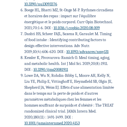
10.3390/nu13093276
Boege HL, Bhatti MZ, St-Onge M-P. Rythmes circadiens
et horaires des repas : impact sur l'équilibre
énergétique et le poids corporel. Curr Opin Biotechnol.
2021;70:1-6. DOI :
10.1016/j.copbio.2020.08.009
Dashti HS, Scheer FAJL, Saxena R, Garaulet M. Timing
of food intake : Identifying contributing factors to
design effective interventions. Adv Nutr.
2019;10(4):606-620. DOI :
10.1093/advances/nmy131
Kessler K, Pivovarova-Ramich O. Meal timing, aging,
and metabolic health. Int J Mol Sci. 2019;20(8):1911.
DOI :
10.3390/ijms20081911
Lowe DA, Wu N, Rohdin-Bibby L, Moore AH, Kelly N,
Liu YE, Philip E, Vittinghoff E, Heymsfield SB, Olgin JE,
Shepherd JA, Weiss EJ. Effets d'une alimentation limitée
dans le temps sur la perte de poids et d'autres
paramètres métaboliques chez les femmes et les
hommes souffrant de surpoids et d'obésité : The TREAT
randomized clinical trial. JAMA Intern Med.
2020;180(11) : 1491-1499. DOI :
10.1001/jamainternmed.2020.4153