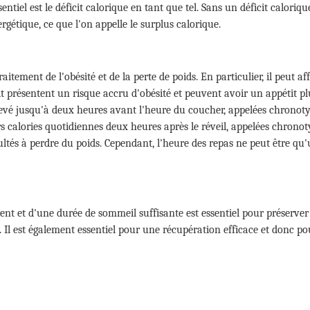
ssentiel est le déficit calorique en tant que tel. Sans un déficit caloriq
gétique, ce que l'on appelle le surplus calorique.
itement de l'obésité et de la perte de poids. En particulier, il peut a
it présentent un risque accru d'obésité et peuvent avoir un appétit pl
levé jusqu'à deux heures avant l'heure du coucher, appelées chronotype
calories quotidiennes deux heures après le réveil, appelées chronoty
ultés à perdre du poids. Cependant, l'heure des repas ne peut être qu'u
nt et d'une durée de sommeil suffisante est essentiel pour préserve
s. Il est également essentiel pour une récupération efficace et donc 