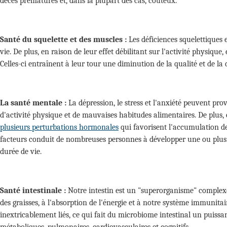
décès prématurés et, dans la plupart des cas, coûteux.
Santé du squelette et des muscles :
Les déficiences squelettiques 
vie. De plus, en raison de leur effet débilitant sur l'activité physiq
Celles-ci entraînent à leur tour une diminution de la qualité et de l
La santé mentale :
La dépression, le stress et l'anxiété peuvent pro
d'activité physique et de mauvaises habitudes alimentaires. De plus, 
plusieurs perturbations hormonales
qui favorisent l'accumulation d
facteurs conduit de nombreuses personnes à développer une ou plusi
durée de vie.
Santé intestinale :
Notre intestin est un "superorganisme" complexe 
des graisses, à l'absorption de l'énergie et à notre système immunit
inextricablement liés, ce qui fait du microbiome intestinal un puissa
métaboliques, pulmonaires, cardiovasculaires et cognitifs.