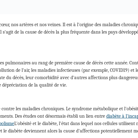
r, nos artères et nos veines. Il est à l'origine des maladies chroniq
Il s'agit de la cause de décès la plus fréquente dans les pays dévelo
es pulmonaires au rang de première cause de décès cette année. Contr
lution de l'air, les maladies infectieuses (par exemple, COVID19) et
 du décès, leur comorbidité avec d'autres affections plus dangereuse
e dépréciation de la qualité de vie.
e contre les maladies chroniques. Le syndrome métabolique et l'obésité
ements. Des études ont désormais établi un lien entre
diabète à l'inca
bolisme
L'obésité et le diabète, l'état dans lequel nos cellules utilise
et le diabète deviennent alors la cause d'affections potentiellement mo