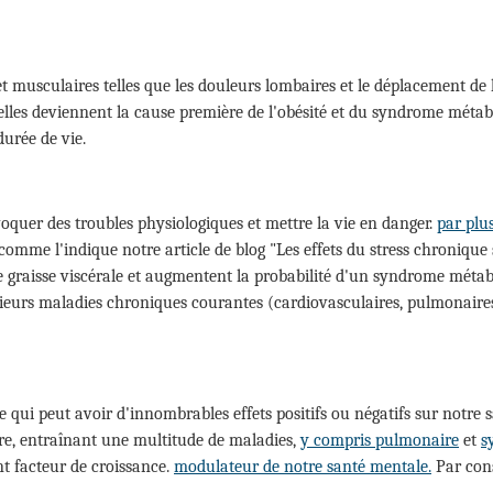
et musculaires telles que les douleurs lombaires et le déplacement de 
ue, elles deviennent la cause première de l'obésité et du syndrome mét
a durée de vie.
voquer des troubles physiologiques et mettre la vie en danger.
par plus
comme l'indique notre article de blog "Les effets du stress chronique 
e graisse viscérale et augmentent la probabilité d'un syndrome méta
eurs maladies chroniques courantes (cardiovasculaires, pulmonaires,
qui peut avoir d'innombrables effets positifs ou négatifs sur notre 
aire, entraînant une multitude de maladies,
y compris pulmonaire
et
s
nt facteur de croissance.
modulateur de notre santé mentale.
Par cons