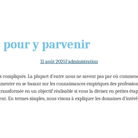
s
Emballages
Reviv
Prix
Produits
s pour y parvenir
11 août 2025
l'administration
lus compliqués. La plupart d'entre nous ne savent pas par où commenc
rimenter en se basant sur les connaissances empiriques des professionn
ansformée en un objectif réalisable si vous la divisez en petites étapes
nt. En termes simples, nous visons à expliquer les domaines d'intérê