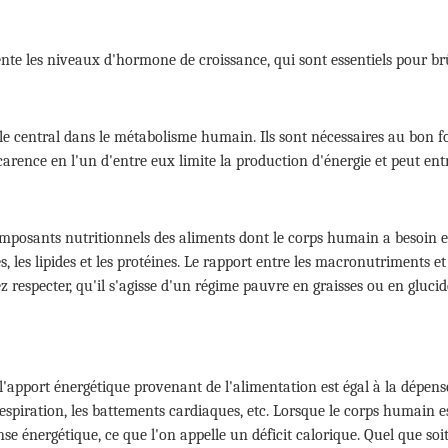
te les niveaux d'hormone de croissance, qui sont essentiels pour brû
e central dans le métabolisme humain. Ils sont nécessaires au bon fo
 carence en l'un d'entre eux limite la production d'énergie et peut en
mposants nutritionnels des aliments dont le corps humain a besoin e
, les lipides et les protéines. Le rapport entre les macronutriments et
especter, qu'il s'agisse d'un régime pauvre en graisses ou en glucides
ue l'apport énergétique provenant de l'alimentation est égal à la dépen
respiration, les battements cardiaques, etc. Lorsque le corps humain es
se énergétique, ce que l'on appelle un déficit calorique. Quel que soit