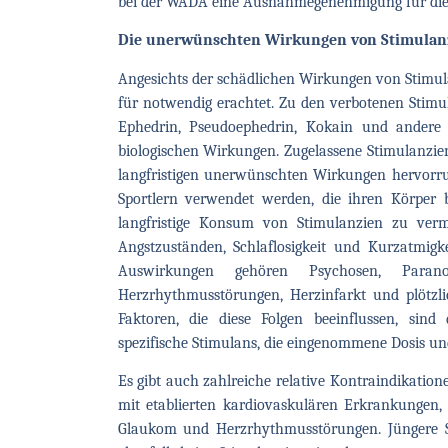
bei der WADA eine Ausnahmegenehmigung für die
Die unerwünschten Wirkungen von Stimulan
Angesichts der schädlichen Wirkungen von Stimul
für notwendig erachtet. Zu den verbotenen Sti
Ephedrin, Pseudoephedrin, Kokain und andere
biologischen Wirkungen. Zugelassene Stimulanzie
langfristigen unerwünschten Wirkungen hervorru
Sportlern verwendet werden, die ihren Körper 
langfristige Konsum von Stimulanzien zu verm
Angstzuständen, Schlaflosigkeit und Kurzatmig
Auswirkungen gehören Psychosen, Paranoi
Herzrhythmusstörungen, Herzinfarkt und plötzl
Faktoren, die diese Folgen beeinflussen, si
spezifische Stimulans, die eingenommene Dosis un
Es gibt auch zahlreiche relative Kontraindikatio
mit etablierten kardiovaskulären Erkrankungen
Glaukom und Herzrhythmusstörungen. Jüngere S