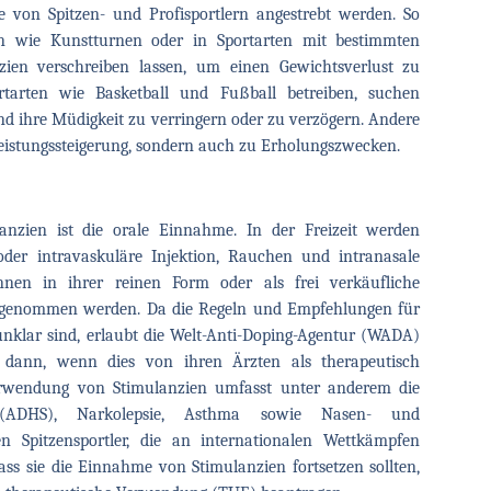
e von Spitzen- und Profisportlern angestrebt werden. So
ten wie Kunstturnen oder in Sportarten mit bestimmten
zien verschreiben lassen, um einen Gewichtsverlust zu
ortarten wie Basketball und Fußball betreiben, suchen
d ihre Müdigkeit zu verringern oder zu verzögern. Andere
eistungssteigerung, sondern auch zu Erholungszwecken.
anzien ist die orale Einnahme. In der Freizeit werden
der intravaskuläre Injektion, Rauchen und intranasale
nen in ihrer reinen Form oder als frei verkäufliche
eingenommen werden. Da die Regeln und Empfehlungen für
nklar sind, erlaubt die Welt-Anti-Doping-Agentur (WADA)
dann, wenn dies von ihren Ärzten als therapeutisch
Verwendung von Stimulanzien umfasst unter anderem die
rung (ADHS), Narkolepsie, Asthma sowie Nasen- und
n Spitzensportler, die an internationalen Wettkämpfen
ss sie die Einnahme von Stimulanzien fortsetzen sollten,