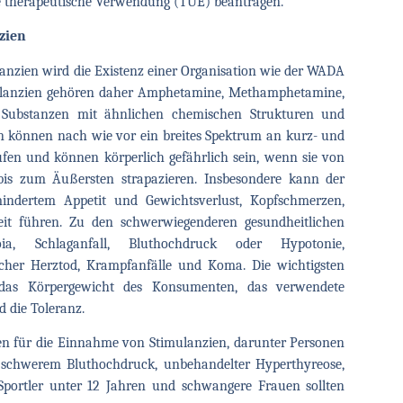
 therapeutische Verwendung (TUE) beantragen.
zien
anzien wird die Existenz einer Organisation wie der WADA
mulanzien gehören daher Amphetamine, Methamphetamine,
 Substanzen mit ähnlichen chemischen Strukturen und
n können nach wie vor ein breites Spektrum an kurz- und
fen und können körperlich gefährlich sein, wenn sie von
bis zum Äußersten strapazieren. Insbesondere kann der
indertem Appetit und Gewichtsverlust, Kopfschmerzen,
keit führen. Zu den schwerwiegenderen gesundheitlichen
a, Schlaganfall, Bluthochdruck oder Hypotonie,
icher Herztod, Krampfanfälle und Koma. Die wichtigsten
nd das Körpergewicht des Konsumenten, das verwendete
d die Toleranz.
nen für die Einnahme von Stimulanzien, darunter Personen
, schwerem Bluthochdruck, unbehandelter Hyperthyreose,
portler unter 12 Jahren und schwangere Frauen sollten