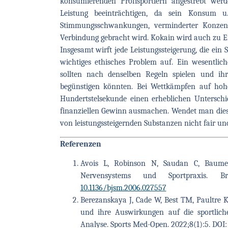
konsumierenden Profisportlern angestrebt werd
Leistung beeinträchtigen, da sein Konsum u.
Stimmungsschwankungen, verminderter Konzent
Verbindung gebracht wird. Kokain wird auch zu 
Insgesamt wirft jede Leistungssteigerung, die ein
wichtiges ethisches Problem auf. Ein wesentlich
sollten nach denselben Regeln spielen und ihr
begünstigen könnten. Bei Wettkämpfen auf ho
Hundertstelsekunde einen erheblichen Untersch
finanziellen Gewinn ausmachen. Wendet man diese
von leistungssteigernden Substanzen nicht fair un
Referenzen
Avois L, Robinson N, Saudan C, Baume
Nervensystems und Sportpraxis. Br
10.1136/bjsm.2006.027557
Berezanskaya J, Cade W, Best TM, Paultre 
und ihre Auswirkungen auf die sportlich
Analyse. Sports Med-Open. 2022;8(1):5. DOI