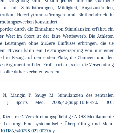
en. Langfristig kann Kokain jedoch nur die sportliche
 a. mit Schlafstörungen, Müdigkeit, Angstzuständen,
ration, Herzrhythmusstörungen und Bluthochdruck in
Erholungszwecken konsumiert.
 Sportler durch die Einnahme von Stimulanzien erfährt, ein
er Wert im Sport ist der faire Wettbewerb. Die Athleten
e Leistungen ohne äußere Einflüsse erbringen, die sie
hem Niveau kann ein Leistungsvorsprung von nur einer
ied in Bezug auf den ersten Platz, die Chancen und den
s Argument auf den Profisport an, so ist die Verwendung
d sollte daher verboten werden.
 N, Mangin P, Saugy M. Stimulanzien des zentralen
 J Sports Med. 2006;40(Suppl1):i16-i20. DOI:
K, Kienstra C. Verschreibungspflichtige ADHS-Medikamente
e Leistung: Eine systematische Überprüfung und Meta-
:
10.1186/s40798-021-00374-y