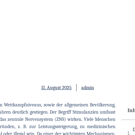
11. August 2025
admin
en Wettkampfniveaus, sowie der allgemeinen Bevölkerung,
In
ahren deutlich gestiegen. Der Begriff Stimulanzien umfasst
f das zentrale Nervensystem (ZNS) wirken. Viele Menschen
ünden, z. B. zur Leistungssteigerung, zu medizinischen
D
 oder illegal sein. Da einer der wichtigsten Mechanismen,