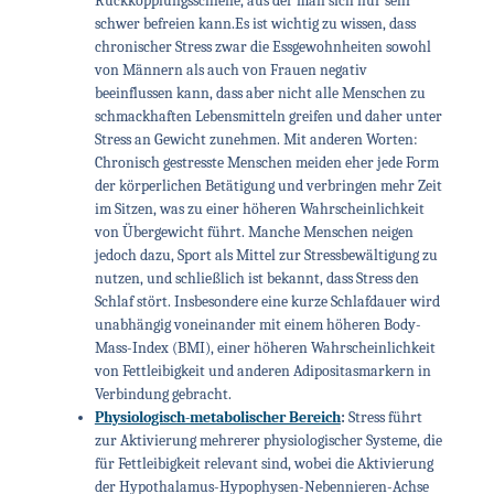
Rückkopplungsschleife, aus der man sich nur sehr
schwer befreien kann.
Es ist wichtig zu wissen, dass
chronischer Stress zwar die Essgewohnheiten sowohl
von Männern als auch von Frauen negativ
beeinflussen kann, dass aber nicht alle Menschen zu
schmackhaften Lebensmitteln greifen und daher unter
Stress an Gewicht zunehmen. Mit anderen Worten:
Chronisch gestresste Menschen meiden eher jede Form
der körperlichen Betätigung und verbringen mehr Zeit
im Sitzen, was zu einer höheren Wahrscheinlichkeit
von Übergewicht führt. Manche Menschen neigen
jedoch dazu, Sport als Mittel zur Stressbewältigung zu
nutzen, und schließlich ist bekannt, dass Stress den
Schlaf stört. Insbesondere eine kurze Schlafdauer wird
unabhängig voneinander mit einem höheren Body-
Mass-Index (BMI), einer höheren Wahrscheinlichkeit
von Fettleibigkeit und anderen Adipositasmarkern in
Verbindung gebracht.
Physiologisch-metabolischer Bereich
:
Stress führt
zur Aktivierung mehrerer physiologischer Systeme, die
für Fettleibigkeit relevant sind, wobei die Aktivierung
der Hypothalamus-Hypophysen-Nebennieren-Achse