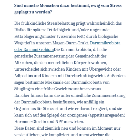
Sind manche Menschen dazu bestimmt, ewig vom Stress
geplagt zu werden?
Die frühkindliche Stressbelastung prägt wahrscheinlich das
Risiko für spätere Fettleibigkeit und/oder ungesunde
Fettablagerungsmuster (viszerales Fett) durch biologische
Wege tief in unserem Magen-Darm-Trakt.
Darmmikrobiota
oder Darmmikrobiom
Die Darmmikrobiota, d. h. die
genetische Zusammensetzung der Gemeinschaft der
Mikroben, die den menschlichen Körper bewohnen,
unterscheidet sich zwischen Kindern mit Übergewicht oder
Adipositas und Kindern mit Durchschnittsgewicht. Außerdem
sagen bestimmte Merkmale der Darmmikrobiota von
Säuglingen eine frühe Gewichtszunahme voraus.
Darüber hinaus kann die unterschiedliche Zusammensetzung
der Darmmikrobiota beeinflussen, wie anfällig ein
Organismus für Stress ist und wie er darauf reagiert, und sie
kann sich auf den Spiegel der orexigenen (appetitanregenden)
Hormone Ghrelin und NPY auswirken.
Diese Daten sind ziemlich neu und können im Moment nur
verdeutlichen, wie kompliziert und unentwirrbar die