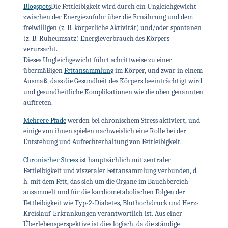
Blogspots
Die Fettleibigkeit wird durch ein Ungleichgewicht
zwischen der Energiezufuhr über die Ernährung und dem
freiwilligen (z. B. körperliche Aktivität) und/oder spontanen
(z. B. Ruheumsatz) Energieverbrauch des Körpers
verursacht.
Dieses Ungleichgewicht führt schrittweise zu einer
übermäßigen
Fettansammlung
im Körper, und zwar in einem
Ausmaß, dass die Gesundheit des Körpers beeinträchtigt wird
und gesundheitliche Komplikationen wie die oben genannten
auftreten.
Mehrere Pfade
werden bei chronischem Stress aktiviert, und
einige von ihnen spielen nachweislich eine Rolle bei der
Entstehung und Aufrechterhaltung von Fettleibigkeit.
Chronischer Stress
ist hauptsächlich mit zentraler
Fettleibigkeit und viszeraler Fettansammlung verbunden, d.
h. mit dem Fett, das sich um die Organe im Bauchbereich
ansammelt und für die kardiometabolischen Folgen der
Fettleibigkeit wie Typ-2-Diabetes, Bluthochdruck und Herz-
Kreislauf-Erkrankungen verantwortlich ist. Aus einer
Überlebensperspektive ist dies logisch, da die ständige