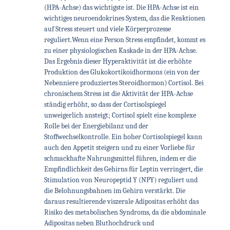
(HPA-Achse) das wichtigste ist. Die HPA-Achse ist ein
wichtiges neuroendokrines System, das die Reaktionen
auf Stress steuert und viele Körperprozesse
reguliert.
Wenn eine Person Stress empfindet, kommt es
zu einer physiologischen Kaskade in der HPA-Achse.
Das Ergebnis dieser Hyperaktivität ist die erhöhte
Produktion des Glukokortikoidhormons (ein von der
Nebenniere produziertes Steroidhormon) Cortisol. Bei
chronischem Stress ist die Aktivität der HPA-Achse
ständig erhöht, so dass der Cortisolspiegel
unweigerlich ansteigt; Cortisol spielt eine komplexe
Rolle bei der Energiebilanz und der
Stoffwechselkontrolle. Ein hoher Cortisolspiegel kann
auch den Appetit steigern und zu einer Vorliebe für
schmackhafte Nahrungsmittel führen, indem er die
Empfindlichkeit des Gehirns für Leptin verringert, die
Stimulation von Neuropeptid Y (NPY) reguliert und
die Belohnungsbahnen im Gehirn verstärkt. Die
daraus resultierende viszerale Adipositas erhöht das
Risiko des metabolischen Syndroms, da die abdominale
Adipositas neben Bluthochdruck und