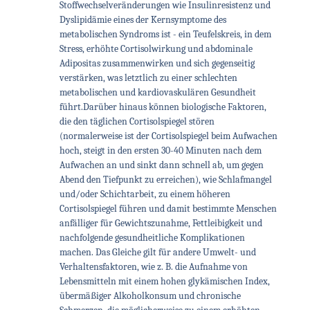
Stoffwechselveränderungen wie Insulinresistenz und
Dyslipidämie eines der Kernsymptome des
metabolischen Syndroms ist - ein Teufelskreis, in dem
Stress, erhöhte Cortisolwirkung und abdominale
Adipositas zusammenwirken und sich gegenseitig
verstärken, was letztlich zu einer schlechten
metabolischen und kardiovaskulären Gesundheit
führt.Darüber hinaus können biologische Faktoren,
die den täglichen Cortisolspiegel stören
(normalerweise ist der Cortisolspiegel beim Aufwachen
hoch, steigt in den ersten 30-40 Minuten nach dem
Aufwachen an und sinkt dann schnell ab, um gegen
Abend den Tiefpunkt zu erreichen), wie Schlafmangel
und/oder Schichtarbeit, zu einem höheren
Cortisolspiegel führen und damit bestimmte Menschen
anfälliger für Gewichtszunahme, Fettleibigkeit und
nachfolgende gesundheitliche Komplikationen
machen. Das Gleiche gilt für andere Umwelt- und
Verhaltensfaktoren, wie z. B. die Aufnahme von
Lebensmitteln mit einem hohen glykämischen Index,
übermäßiger Alkoholkonsum und chronische