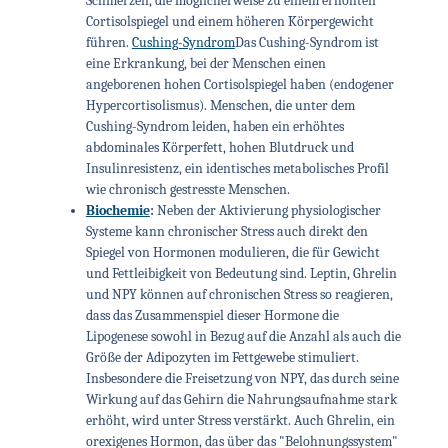
Schmerzen, die möglicherweise zu einem erhöhten
Cortisolspiegel und einem höheren Körpergewicht
führen.
Cushing-Syndrom
Das Cushing-Syndrom ist
eine Erkrankung, bei der Menschen einen
angeborenen hohen Cortisolspiegel haben (endogener
Hypercortisolismus). Menschen, die unter dem
Cushing-Syndrom leiden, haben ein erhöhtes
abdominales Körperfett, hohen Blutdruck und
Insulinresistenz, ein identisches metabolisches Profil
wie chronisch gestresste Menschen.
Biochemie
:
Neben der Aktivierung physiologischer
Systeme kann chronischer Stress auch direkt den
Spiegel von Hormonen modulieren, die für Gewicht
und Fettleibigkeit von Bedeutung sind. Leptin, Ghrelin
und NPY können auf chronischen Stress so reagieren,
dass das Zusammenspiel dieser Hormone die
Lipogenese sowohl in Bezug auf die Anzahl als auch die
Größe der Adipozyten im Fettgewebe stimuliert.
Insbesondere die Freisetzung von NPY, das durch seine
Wirkung auf das Gehirn die Nahrungsaufnahme stark
erhöht, wird unter Stress verstärkt. Auch Ghrelin, ein
orexigenes Hormon, das über das "Belohnungssystem"