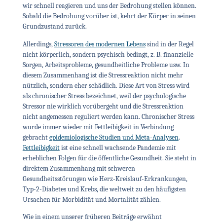
wir schnell reagieren und uns der Bedrohung stellen können.
Sobald die Bedrohung vorüber ist, kehrt der Körper in seinen
Grundzustand zurück.
Allerdings,
Stressoren des modernen Lebens
sind in der Regel
nicht körperlich, sondern psychisch bedingt, z. B. finanzielle
Sorgen, Arbeitsprobleme, gesundheitliche Probleme usw. In
diesem Zusammenhang ist die Stressreaktion nicht mehr
nützlich, sondern eher schädlich. Diese Art von Stress wird
als chronischer Stress bezeichnet, weil der psychologische
Stressor nie wirklich vorübergeht und die Stressreaktion
nicht angemessen reguliert werden kann. Chronischer Stress
wurde immer wieder mit Fettleibigkeit in Verbindung
gebracht
epidemiologische Studien und Meta-Analysen
.
Fettleibigkeit
ist eine schnell wachsende Pandemie mit
erheblichen Folgen für die öffentliche Gesundheit. Sie steht in
direktem Zusammenhang mit schweren
Gesundheitsstörungen wie Herz-Kreislauf-Erkrankungen,
Typ-2-Diabetes und Krebs, die weltweit zu den häufigsten
Ursachen für Morbidität und Mortalität zählen.
Wie in einem unserer früheren Beiträge erwähnt