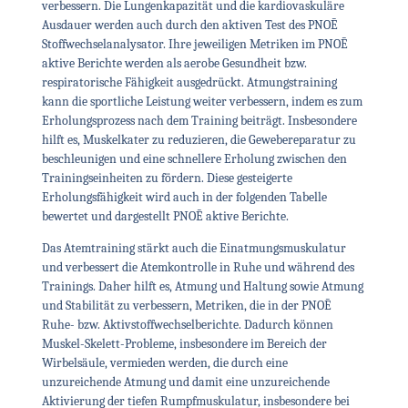
verbessern. Die Lungenkapazität und die kardiovaskuläre
Ausdauer werden auch durch den aktiven Test des
PNOĒ
Stoffwechselanalysator. Ihre jeweiligen Metriken im
PNOĒ
aktive Berichte werden als aerobe Gesundheit bzw.
respiratorische Fähigkeit ausgedrückt. Atmungstraining
kann die sportliche Leistung weiter verbessern, indem es zum
Erholungsprozess nach dem Training beiträgt. Insbesondere
hilft es, Muskelkater zu reduzieren, die Gewebereparatur zu
beschleunigen und eine schnellere Erholung zwischen den
Trainingseinheiten zu fördern. Diese gesteigerte
Erholungsfähigkeit wird auch in der folgenden Tabelle
bewertet und dargestellt
PNOĒ
aktive Berichte.
Das Atemtraining stärkt auch die Einatmungsmuskulatur
und verbessert die Atemkontrolle in Ruhe und während des
Trainings. Daher hilft es, Atmung und Haltung sowie Atmung
und Stabilität zu verbessern, Metriken, die in der
PNOĒ
Ruhe- bzw. Aktivstoffwechselberichte. Dadurch können
Muskel-Skelett-Probleme, insbesondere im Bereich der
Wirbelsäule, vermieden werden, die durch eine
unzureichende Atmung und damit eine unzureichende
Aktivierung der tiefen Rumpfmuskulatur, insbesondere bei