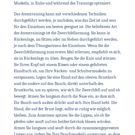
Muskeln, in Ruhe und während des Trainings optimiert.
Das Atemtraining kann mit verschiedenen Techniken
durchgeführt werden, je nachdem, was das Ziel ist und was
für den Einzelnen am besten geeignet ist. Die beliebteste Art
des Atemtrainings ist die Zwerchfellatmung. Sie kann in
Rückenlage, im Sitzen oder im Stehen durchgeführt werden,
je nach dem Übungsniveau des Einzelnen. Wenn Sie die
Zwerchfellatmung zum ersten Mal erlernen, empfiehlt es sich,
sie in Rückenlage zu üben. Beugen Sie die Knie und stützen
Sie Ihren Kopf mit einem Kissen oder einem gefalteten
Handtuch ab, um Ihre Nacken- und Schultermuskeln zu
entspannen. Legen Sie eine Hand auf den oberen Brustkorb
und die andere auf den Bauch, direkt unterhalb des
Brustkorbs, um zu spüren, wie sich Ihr Zwerchfell auf und ab
bewegt. Atmen Sie langsam durch die Nase ein, so dass sich
Ihr Bauch nach außen drückt und sich Ihre Hand hebt. Die
Hand, die auf der Brust liegt, sollte so ruhig wie möglich
bleiben. Zum Ausatmen spitzen Sie die Lippen, als ob Sie
pfeifen oder sanft auf ein heißes Getränk blasen würden.
Atmen Sie langsam und sanft durch die zusammengepressten
Lippen aus, indem Sie Ihre Bauchmuskeln anspannen, so dass