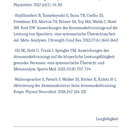
Physiother. 2017;63(2):76-83
-HajGhanbari B, Yamabayashi G, Buna TR, Coelho JD,
Freedman KD, Morton TA, Palmer SA, Toy MA, Walsh C, Sheel
AW, Reid DW. Auswirkungen des Atemmuskeltrainings auf die
Leistung von Sportlern: eine systematische Übersichtsarbeit
mit Meta-Analysen. J Strength Cond Res. 2013;27(6):1643-1663
-Illi SK, Held U, Frank I, Spengler CM. Auswirkungen des
Atemmuskeltrainings auf die körperliche Leistungsfähigkeit
gesunder Personen: eine systematische Übersicht und
Metaanalyse. Sports Med. 2012;42(8):707-724
-Walterspracher S, Pietsch F, Walker DJ, Röcker K, Kabitz H-J.
Aktivierung der Atemmuskulatur beim Atemmuskeltraining.
Respir Physiol Neurobiol. 2018;247:126-132
Langlebigkeit