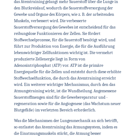
das Atemtraining gelangt mehr Sauerstoff über die Lunge in
den Blutkreislauf, wodurch die Sauerstoffversorgung der
Gewebe und Organe des Körpers, wie z. B. der arbeitenden
Muskeln, verbessert wird. Die verbesserte
Sauerstoffversorgung des Gewebes ist entscheidend für das
reibungslose Funktionieren der Zellen. Sie fördert
Stoffwechselprozesse, für die Sauerstoff benötigt wird, und
führt zur Produktion von Energie, die für die Ausführung
lebenswichtiger Zellfunktionen wichtig ist. Die vermehrt
produzierte Zellenergie liegt in Form von
Adenosintriphosphat (ATP) vor. ATP ist die primäre
Energiequelle für die Zellen und entsteht durch diese erhöhte
Stoffwechselfunktion, die durch das Atemtraining erreicht
wird. Ein weiterer wichtiger Mechanismus, durch den das
Atmungstraining wirkt, ist die Wundheilung. Angemessene
Sauerstoffmengen sind für die Gewebereparatur und -
regeneration sowie für die Angiogenese (das Wachstum neuer
Blutgefäße) im verletzten Bereich erforderlich.
Was die Mechanismen der Lungenmechanik an sich betrifft,
so entlastet das Atemtraining das Atmungssystem, indem es
die Einatmungsmuskeln stärkt, die Atmung besser