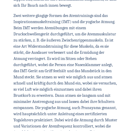
sich Ihr Bauch nach innen bewegt.
Zwei weitere gängige Formen des Atemtrainings sind das
Inspirationsmuskeltraining (IMT) und die yogische Atmung.
Beim IMT werden Atemübungen mit einem
Druckschwellengerät durchgeführt, um die Atemmuskulatur
zu stärken, z. B. die äußeren Zwischenrippenmuskeln. Es ist
eine Art Widerstandstraining für diese Muskeln, da es sie
stärkt, die Ausdauer verbessert und die Ermüdung der
Atmung verringert. Es wird im Sitzen oder Stehen
durchgeführt, wobei die Person eine Nasenklammer anlegt,
das IMT-Gerät am Griff festhält und das Mundstück in den
Mund steckt. Sie atmen so weit wie möglich aus und atmen
schnell und kräftig durch den Mund ein, wobei sie versuchen,
so viel Luft wie möglich einzuatmen und dabei ihren
Brustkorb zu erweitern. Dann atmen sie langsam und mit
minimaler Anstrengung aus und lassen dabei ihre Schultern
entspannen. Die yogische Atmung, auch Pranayama genannt,
wird hauptsächlich unter Anleitung eines zertifizierten
Yogalehrers praktiziert. Dabei wird die Atmung durch Muster
und Variationen der Atemfrequenz kontrolliert, wobei die