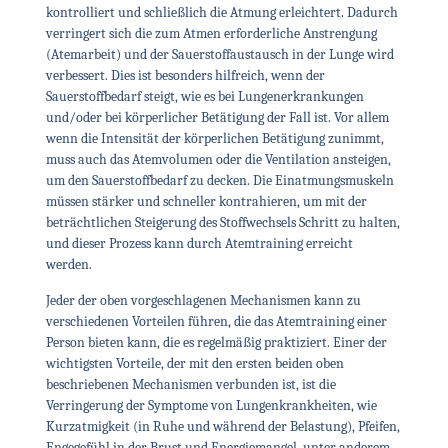
kontrolliert und schließlich die Atmung erleichtert. Dadurch
verringert sich die zum Atmen erforderliche Anstrengung
(Atemarbeit) und der Sauerstoffaustausch in der Lunge wird
verbessert. Dies ist besonders hilfreich, wenn der
Sauerstoffbedarf steigt, wie es bei Lungenerkrankungen
und/oder bei körperlicher Betätigung der Fall ist. Vor allem
wenn die Intensität der körperlichen Betätigung zunimmt,
muss auch das Atemvolumen oder die Ventilation ansteigen,
um den Sauerstoffbedarf zu decken. Die Einatmungsmuskeln
müssen stärker und schneller kontrahieren, um mit der
beträchtlichen Steigerung des Stoffwechsels Schritt zu halten,
und dieser Prozess kann durch Atemtraining erreicht
werden.
Jeder der oben vorgeschlagenen Mechanismen kann zu
verschiedenen Vorteilen führen, die das Atemtraining einer
Person bieten kann, die es regelmäßig praktiziert. Einer der
wichtigsten Vorteile, der mit den ersten beiden oben
beschriebenen Mechanismen verbunden ist, ist die
Verringerung der Symptome von Lungenkrankheiten, wie
Kurzatmigkeit (in Ruhe und während der Belastung), Pfeifen,
Engegefühl in der Brust und Energiemangel, unter anderem.