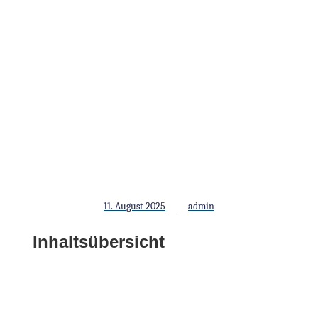
Atmungstraining: Eine
vernachlässigte, aber
wichtige
Ausbildungsmodalität
11. August 2025
admin
Inhaltsübersicht