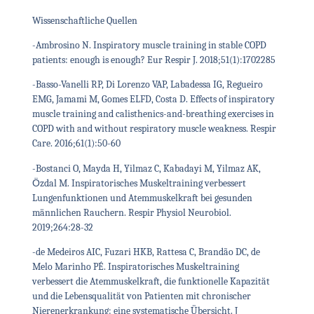
Wissenschaftliche Quellen
-Ambrosino N. Inspiratory muscle training in stable COPD
patients: enough is enough? Eur Respir J. 2018;51(1):1702285
-Basso-Vanelli RP, Di Lorenzo VAP, Labadessa IG, Regueiro
EMG, Jamami M, Gomes ELFD, Costa D. Effects of inspiratory
muscle training and calisthenics-and-breathing exercises in
COPD with and without respiratory muscle weakness. Respir
Care. 2016;61(1):50-60
-Bostanci O, Mayda H, Yilmaz C, Kabadayi M, Yilmaz AK,
Ӧzdal M. Inspiratorisches Muskeltraining verbessert
Lungenfunktionen und Atemmuskelkraft bei gesunden
männlichen Rauchern. Respir Physiol Neurobiol.
2019;264:28-32
-de Medeiros AIC, Fuzari HKB, Rattesa C, Brandão DC, de
Melo Marinho PÉ. Inspiratorisches Muskeltraining
verbessert die Atemmuskelkraft, die funktionelle Kapazität
und die Lebensqualität von Patienten mit chronischer
Nierenerkrankung: eine systematische Übersicht. J