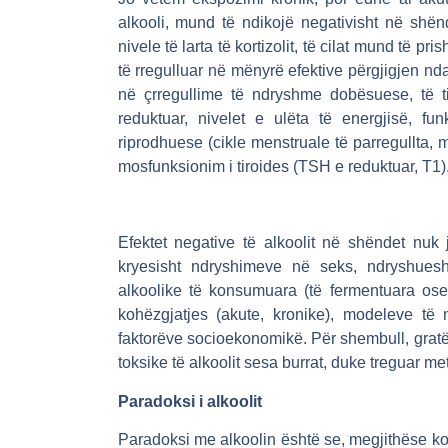
alkooli, mund të ndikojë negativisht në shënd
nivele të larta të kortizolit, të cilat mund të pr
të rregulluar në mënyrë efektive përgjigjen nda
në çrregullime të ndryshme dobësuese, të till
reduktuar, nivelet e ulëta të energjisë, fu
riprodhuese (cikle menstruale të parregullta, 
mosfunksionim i tiroides (TSH e reduktuar, T1)
Efektet negative të alkoolit në shëndet nuk j
kryesisht ndryshimeve në seks, ndryshueshmë
alkoolike të konsumuara (të fermentuara ose të
kohëzgjatjes (akute, kronike), modeleve të 
faktorëve socioekonomikë. Për shembull, grat
toksike të alkoolit sesa burrat, duke treguar met
Paradoksi i alkoolit
Paradoksi me alkoolin është se, megjithëse ko