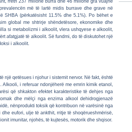
ht, rreth 237 milionë burra dhe 46 milionë gra vuajnë
e prevalencën më të lartë midis burrave dhe grave në
në SHBA (përkatësisht 11.5% dhe 5.1%). Po bëhet e
ësim global me shtrirje shëndetësore, ekonomike dhe
illa si metabolizmi i alkoolit, vlera ushqyese e alkoolit,
t afatgjatë të alkoolit. Së fundmi, do të diskutohet një
ksi i alkoolit.
ë një qetësues i njohur i sistemit nervor. Në fakt, është
. Alkooli, i referuar ndonjëherë me emrin kimik etanol,
rësi që shkakton efektet karakteristike të dehjes nga
 stomak dhe mëlçi nga enzima alkool dehidrogjenazë
idë, nënprodukti toksik që kontribuon në varësinë nga
 dhe eufori, ulje të ankthit, rritje të shoqërueshmërisë,
nit imunitar, njohës, të kujtesës, motorik dhe shqisor.