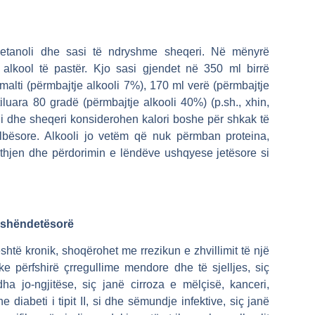
, etanoli dhe sasi të ndryshme sheqeri. Në mënyrë
alkool të pastër. Kjo sasi gjendet në 350 ml birrë
 malti (përmbajtje alkooli 7%), 170 ml verë (përmbajtje
iluara 80 gradë (përmbajtje alkooli 40%) (p.sh., xhin,
oli dhe sheqeri konsiderohen kalori boshe për shkak të
bësore. Alkooli jo vetëm që nuk përmban proteina,
ithjen dhe përdorimin e lëndëve ushqyese jetësore si
t shëndetësorë
shtë kronik, shoqërohet me rrezikun e zhvillimit të një
 përfshirë çrregullime mendore dhe të sjelljes, siç
a jo-ngjitëse, siç janë cirroza e mëlçisë, kanceri,
e diabeti i tipit II, si dhe sëmundje infektive, siç janë