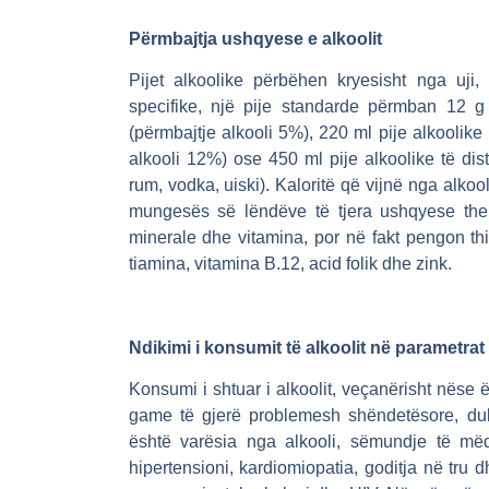
Përmbajtja ushqyese e alkoolit
Pijet alkoolike përbëhen kryesisht nga uji
specifike, një pije standarde përmban 12 g 
(përmbajtje alkooli 5%), 220 ml pije alkoolike
alkooli 12%) ose 450 ml pije alkoolike të dist
rum, vodka, uiski). Kaloritë që vijnë nga alko
mungesës së lëndëve të tjera ushqyese thel
minerale dhe vitamina, por në fakt pengon th
tiamina, vitamina B.
12
, acid folik dhe zink.
Ndikimi i konsumit të alkoolit në parametra
Konsumi i shtuar i alkoolit, veçanërisht nëse ë
game të gjerë problemesh shëndetësore, duke
është varësia nga alkooli, sëmundje të mëdh
hipertensioni, kardiomiopatia, goditja në tru dh