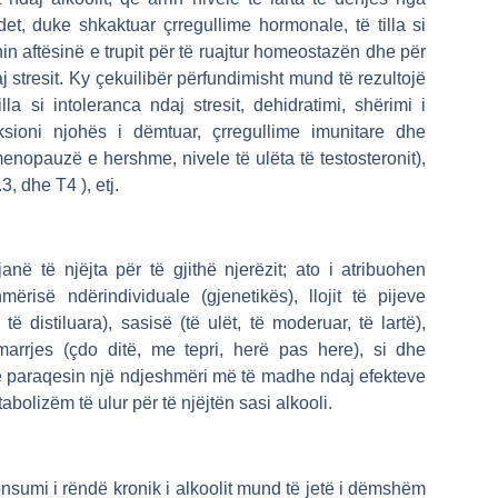
et, duke shkaktuar çrregullime hormonale, të tilla si
ishin aftësinë e trupit për të ruajtur homeostazën dhe për
j stresit. Ky çekuilibër përfundimisht mund të rezultojë
a si intoleranca ndaj stresit, dehidratimi, shërimi i
nksioni njohës i dëmtuar, çrregullime imunitare dhe
menopauzë e hershme, nivele të ulëta të testosteronit),
.
3,
dhe T
4
), etj.
anë të njëjta për të gjithë njerëzit; ato i atribuohen
risë ndërindividuale (gjenetikës), llojit të pijeve
 distiluara), sasisë (të ulët, të moderuar, të lartë),
marrjes (çdo ditë, me tepri, herë pas here), si dhe
ë paraqesin një ndjeshmëri më të madhe ndaj efekteve
abolizëm të ulur për të njëjtën sasi alkooli.
nsumi i rëndë kronik i alkoolit mund të jetë i dëmshëm