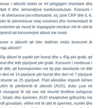
uar i alkoolit duket se rrit përgjigjen imunitare dhe
ë tipit II dhe sëmundjeve kardiovaskulare. Konsumi i
e të shënuesve pro-inflamatorë, siç janë CRP dhe IL-6,
hmëri të përmirësuar ndaj insulinës dhe homeostazë të
undshëm që mund të shpjegojnë rrezikun më të ulët të
e njerëzit që konsumojnë alkool me masë.
avore e alkoolit që bën dallimin midis konsumit të
 nga alkooli?
 60g alkool të pastër për burrat dhe ≥ 40g për gratë, që
rat dhe tetë pije/javë për gratë. Konsumi i moderuar i
 në ditë, që korrespondon me dy pije standarde në ditë
 deri në 14 pije/javë për burrat dhe deri në 7 pije/javë
ë shumë se 25 pije/javë. Pijet alkoolike shpesh bëhen
ullim të përdorimit të alkoolit (AUD), duke çuar në
në mungesë të një ose më shumë lëndëve ushqyese
 E, folatin dhe tiaminën. AUD shoqërohet gjithashtu me
, atrofi gonadale, vëllim më të ulët të spermës, numër dhe