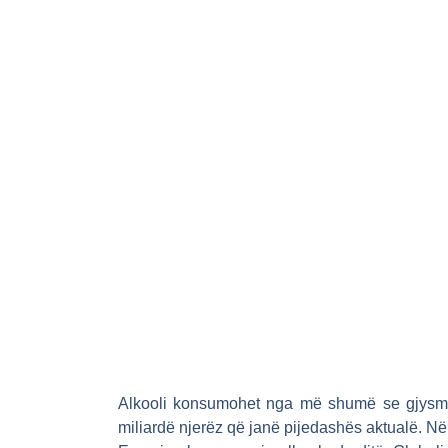
Alkooli konsumohet nga më shumë se gjysma
miliardë njerëz që janë pijedashës aktualë. N