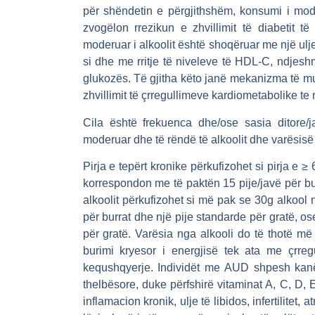
për shëndetin e përgjithshëm, konsumi i moder
zvogëlon rrezikun e zhvillimit të diabetit t
moderuar i alkoolit është shoqëruar me një ulj
si dhe me rritje të niveleve të HDL-C, ndjes
glukozës. Të gjitha këto janë mekanizma të m
zhvillimit të çrregullimeve kardiometabolike t
Cila është frekuenca dhe/ose sasia ditore/j
moderuar dhe të rëndë të alkoolit dhe varësisë
Pirja e tepërt kronike përkufizohet si pirja e ≥
korrespondon me të paktën 15 pije/javë për bur
alkoolit përkufizohet si më pak se 30g alkool
për burrat dhe një pije standarde për gratë, ose
për gratë. Varësia nga alkooli do të thotë m
burimi kryesor i energjisë tek ata me çrreg
kequshqyerje. Individët me AUD shpesh ka
thelbësore, duke përfshirë vitaminat A, C, D,
inflamacion kronik, ulje të libidos, infertilitet