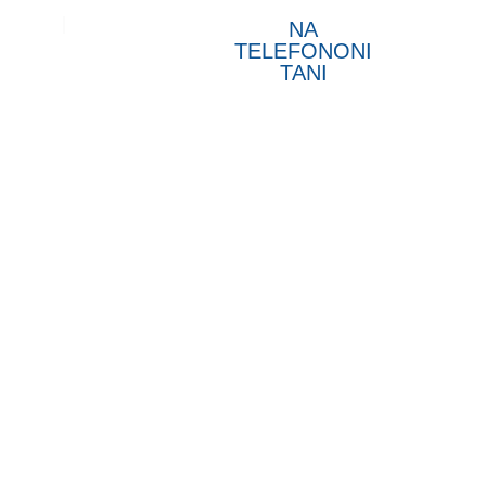
t
NA
TELEFONONI
TANI
hëndeti i
ë njëjtës