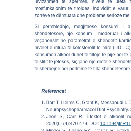
lëvizshmëri të spermës, nivele të ulëta të
mosfunksionim të tiroides. Individët e varu
zorrëve të dëmtuara dhe probleme serioze me
Si përmbledhje, megjithëse konsumi i al
shëndetësore, një konsum i moderuar i alkoo
veçanërisht në parametrat e shëndetit kardi
nivelet e rritura të kolesterolit të mirë (HDL-C
konsumon alkool duhet të fillojë të pijë për të p
të stilit të jetesës, siç janë një dietë e shënde
të shërbejnë për përfitime të tilla shëndetësore
Referencat
Barr T, Helms C, Grant K, Messaoudi I. Ef
Neuropsychopharmacol Biol Psychiatry.
Jeon S, Carr R. Efektet e alkoolit n
2020;61(4):470-479. DOI:
10.1194/jlr.R
Minzer S, Losno RA, Casas R. Efekti i 