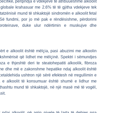
cifike, përqindja e vdekjeve të atribuueshme alkoolit
e globale krahasuar me 2.6% të të gjitha vdekjeve tek
htatzënisë mund të shkaktojë sindromën e alkoolit fetal
Së fundmi, por jo më pak e rëndësishme, përdorimi
 proteinave, duke ulur ndërtimin e muskujve dhe
ërt e alkoolit është mëlçia, pasi abuzimi me alkoolin
dekshmërisë që lidhet me mëlçinë. Spektri i sëmundjes
a e thjeshtë deri te steatohepatiti alkoolik, fibroza
hme dhe më e zakonshme hepatike ndaj alkoolit është
acetaldehida ushtron një sërë efektesh në rregullimin e
ia e alkoolit të konsumuar është shumë e lidhur me
jithashtu mund të shkaktojë, në një masë më të vogël,
sit.
ndaj alkoolit, që arrin nivele të larta të dehjes nga