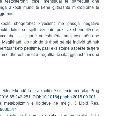
 testosteronit, cikël menstrual të parregullt dhe
r nga alkooli mund të kenë gjithashtu mikrobiomë të
 gjumin.
koolit shoqërohet kryesisht me pasoja negative
lit duket se sjell rezultate pozitive shëndetësore,
ometabolik, siç janë ndjeshmëria ndaj insulinës dhe
). Megjithatë, kjo nuk do të thotë që një individ që nuk
ërfituar këto përfitime, pasi ekzistojnë aspekte të tjera
tshme dhe ushtrimet e rregullta, të cilat gjithashtu mund
.
ektet e kundërta të alkoolit në sistemin imunitar. Prog
 2016;65:242-251. DOI:
10.1016/j.pnpbp.2015.09.001
ë metabolizmin e lipideve në mëlçi. J Lipid Res.
119000547
alkoolit në faktorët e rrezikut kardiovaskular: A ka