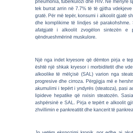
pneumonia, tuberkulozi dhe HIV. Në mënyrë spe
tek burrat arrin në 7.7% të të gjitha vdekjev
gratë. Për më tepër, konsumi i alkoolit gjatë s
dhe komplikime të lindjes së parakohshme. 
afatgjatë i alkoolit zvogëlon sintezën e
qëndrueshmërinë muskulore.
Një nga indet kryesore që dëmton pirja e tep
është një shkak kryesor i morbiditetit dhe v
alkoolike të mëlçisë (SAL) varion nga steatoz
progresive dhe cirroza. Përgjigja më e hers
akumulimi i tepërt i yndyrës (steatoza), pasi 
lipideve hepatike që nxisin steatozën. Sas
ashpërsinë e SAL. Pirja e tepërt e alkoolit g
zhvillimin e pankreatitit dhe kancerit të pankrea
Jo vetëm ekspozimi kronik, por edhe ai akut 