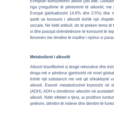
Evropian konsumonin alkool çdo ditë. Globalis
nga çrregullime të përdorimit të alkoolit, m
Evropë (përkatësisht 14.8% dhe 3.5%) dhe 
qartë se konsumi i alkoolit është një shqet
sociale. Në këtë artikull, do të preken tema të t
si dhe pasojat shëndetësore të konsumit të tepër
fenomen me rëndësi të madhe i njohur si parado
Metabolizmi i alkoolit
Alkooli klasifikohet si drogë rekreative dhe ësht
droga më e përdorur gjerësisht në nivel global
është një substancë me veti që shkaktojnë va
alkooli. Etanoli metabolizohet kryesisht në
(ADH). ADH e shndërron alkoolin në acetaldeh
alkooli. Ndër efektet e tjera, ai prodhon lumturi
qetësim, dëmtim të indeve dhe dëmtim të funksio