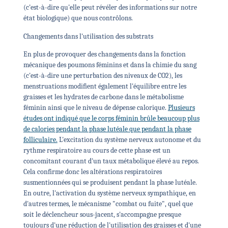
(c'est-à-dire qu'elle peut révéler des informations sur notre
état biologique) que nous contrôlons.
Changements dans l'utilisation des substrats
En plus de provoquer des changements dans la fonction
mécanique des poumons féminins et dans la chimie du sang
(c'est-à-dire une perturbation des niveaux de CO2), les
menstruations modifient également l'équilibre entre les
graisses et les hydrates de carbone dans le métabolisme
féminin ainsi que le niveau de dépense calorique.
Plusieurs
études ont indiqué que le corps féminin brûle beaucoup plus
de calories pendant la phase lutéale que pendant la phase
folliculaire.
L'excitation du système nerveux autonome et du
rythme respiratoire au cours de cette phase est un
concomitant courant d'un taux métabolique élevé au repos.
Cela confirme donc les altérations respiratoires
susmentionnées qui se produisent pendant la phase lutéale.
En outre, l'activation du système nerveux sympathique, en
d'autres termes, le mécanisme "combat ou fuite", quel que
soit le déclencheur sous-jacent, s'accompagne presque
toujours d'une réduction de l'utilisation des graisses et d'une