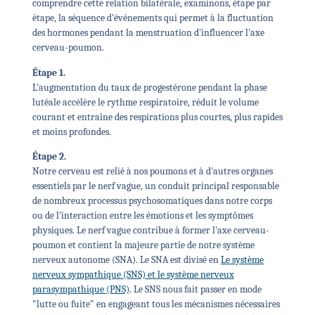
comprendre cette relation bilatérale, examinons, étape par
étape, la séquence d'événements qui permet à la fluctuation
des hormones pendant la menstruation d'influencer l'axe
cerveau-poumon.
Étape 1.
L'augmentation du taux de progestérone pendant la phase
lutéale accélère le rythme respiratoire, réduit le volume
courant et entraîne des respirations plus courtes, plus rapides
et moins profondes.
Étape 2.
Notre cerveau est relié à nos poumons et à d'autres organes
essentiels par le nerf vague, un conduit principal responsable
de nombreux processus psychosomatiques dans notre corps
ou de l'interaction entre les émotions et les symptômes
physiques. Le nerf vague contribue à former l'axe cerveau-
poumon et contient la majeure partie de notre système
nerveux autonome (SNA). Le SNA est divisé en
Le système
nerveux sympathique (SNS) et le système nerveux
parasympathique (PNS)
. Le SNS nous fait passer en mode
"lutte ou fuite" en engageant tous les mécanismes nécessaires