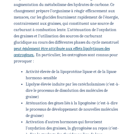
augmentation du métabolisme des hydrates de carbone. Ce
changement prépare l'organisme à réagir efficacement aux
menaces, car les glucides fournissent rapidement de l'énergie,
contrairement aux graisses, qui constituent une source de
carburant à combustion lente. L'atténuation de l'oxydation
des graisses et l'utilisation des sources de carburant
glucidique au cours des différentes phases du cycle menstruel
peut également être attribuée aux effets lipolytiques des
œstrogènes.
. En particulier, les œstrogènes sont connus pour
provoquer :
Activité élevée de la lipoprotéine lipase et de la lipase
hormono-sensible
Lipolyse élevée induite par les catécholamines (c'est-à-
dire le processus de dissolution des molécules de
graisse)
Atténuation des gènes liés à la lipogénèse (c'est-à-dire
le processus de développement de nouvelles molécules
de graisse)
Activation d'autres hormones qui favorisent
l'oxydation des graisses, la glycogénèse au repos (c'est-