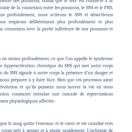
érieure des poumons, tandis que le SNP est connecté à la
tomie de la connexion entre les poumons, le SNS et le PNS,
ins profondément, nous activons le SNS et désactivons
nous respirons délibérément plus profondément et plus
sa connexion avec la partie inférieure de nos poumons et
ins en moins profondément, ce que l'on appelle le syndrome
ne hyperactivation chronique du SNS qui met notre corps
on du SNS signale à notre corps la présence d'un danger et
nous préparer à y faire face. Bien que ces processus aient
évolution et qu'ils puissent nous sauver la vie en nous
ation constante entraîne une cascade de répercussions
èmes physiologiques affectés :
que le sang quitte l'estomac et le cœur et est canalisé vers
 corps prêt à penser et à réagir rapidement. L'ischémie de