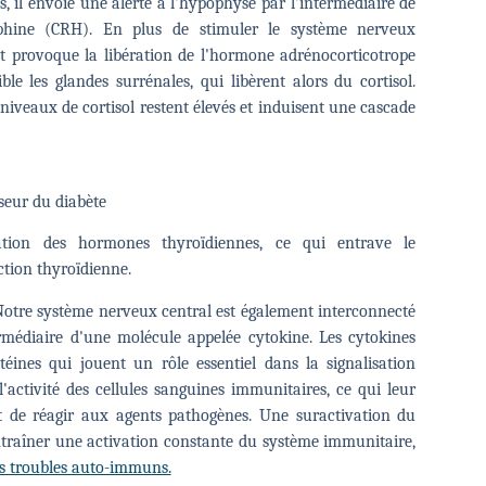
, il envoie une alerte à l'hypophyse par l'intermédiaire de
ophine (CRH). En plus de stimuler le système nerveux
t provoque la libération de l'hormone adrénocorticotrope
le les glandes surrénales, qui libèrent alors du cortisol.
 niveaux de cortisol restent élevés et induisent une cascade
rseur du diabète
ration des hormones thyroïdiennes, ce qui entrave le
ction thyroïdienne.
otre système nerveux central est également interconnecté
rmédiaire d'une molécule appelée cytokine. Les cytokines
téines qui jouent un rôle essentiel dans la signalisation
 l'activité des cellules sanguines immunitaires, ce qui leur
 de réagir aux agents pathogènes. Une suractivation du
raîner une activation constante du système immunitaire,
es troubles auto-immuns.