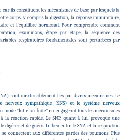
e car ils constituent les mécanismes de base par lesquels la
notre corps, y compris la digestion, la réponse immunitaire,
ulaire et l'équilibre hormonal. Pour comprendre comment
piration, examinons, étape par étape, la séquence des
ariables respiratoires fondamentales sont perturbées par
x.
NA) sont inextricablement liés par divers mécanismes. Le
me nerveux sympathique (SNS) et le système nerveux
 en mode "lutte ou fuite" en engageant tous les mécanismes
à la réaction rapide. Le SNP, quant à lui, provoque une
 digérer et de guérir. Le lien entre le SNA et la respiration
s se connectent aux différentes parties des poumons. Plus