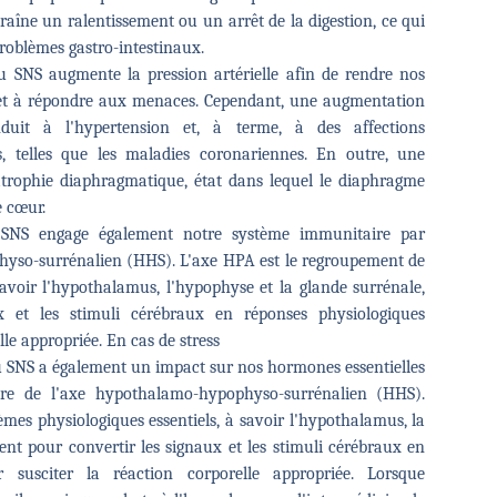
îne un ralentissement ou un arrêt de la digestion, ce qui
problèmes gastro-intestinaux.
u SNS augmente la pression artérielle afin de rendre nos
 et à répondre aux menaces. Cependant, une augmentation
nduit à l'hypertension et, à terme, à des affections
es, telles que les maladies coronariennes. En outre, une
 atrophie diaphragmatique, état dans lequel le diaphragme
le cœur.
 SNS engage également notre système immunitaire par
hyso-surrénalien (HHS). L'axe HPA est le regroupement de
 savoir l'hypothalamus, l'hypophyse et la glande surrénale,
x et les stimuli cérébraux en réponses physiologiques
lle appropriée. En cas de stress
 SNS a également un impact sur nos hormones essentielles
iaire de l'axe hypothalamo-hypophyso-surrénalien (HHS).
èmes physiologiques essentiels, à savoir l'hypothalamus, la
rent pour convertir les signaux et les stimuli cérébraux en
r susciter la réaction corporelle appropriée. Lorsque