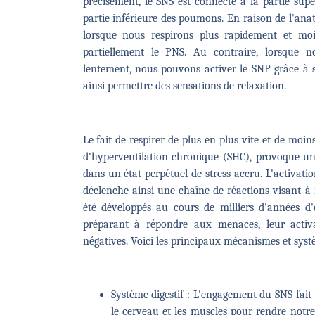
précisément, le SNS est connecté à la partie sup
partie inférieure des poumons. En raison de l'ana
lorsque nous respirons plus rapidement et mo
partiellement le PNS. Au contraire, lorsque 
lentement, nous pouvons activer le SNP grâce à 
ainsi permettre des sensations de relaxation.
Le fait de respirer de plus en plus vite et de mo
d'hyperventilation chronique (SHC), provoque u
dans un état perpétuel de stress accru. L'activati
déclenche ainsi une chaîne de réactions visant à 
été développés au cours de milliers d'années d'
préparant à répondre aux menaces, leur activ
négatives. Voici les principaux mécanismes et syst
Système digestif : L'engagement du SNS fait 
le cerveau et les muscles pour rendre notre