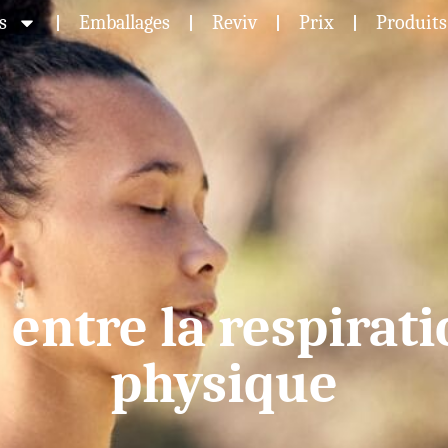
s
Emballages
Reviv
Prix
Produits
 entre la respirati
physique