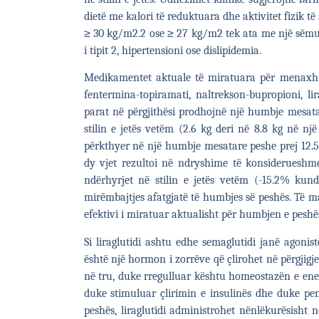
dietë me kalori të reduktuara dhe aktivitet fizik t
≥ 30 kg/m2.
2
ose ≥ 27 kg/m
2
tek ata me një sëmun
i tipit 2, hipertensioni ose dislipidemia.
Medikamentet aktuale të miratuara për menaxhim
fentermina-topiramati, naltrekson-bupropioni, li
parat në përgjithësi prodhojnë një humbje mesa
stilin e jetës vetëm (2.6 kg deri në 8.8 kg në një
përkthyer në një humbje mesatare peshe prej 12.5
dy vjet rezultoi në ndryshime të konsideruesh
ndërhyrjet në stilin e jetës vetëm (-15.2% kun
mirëmbajtjes afatgjatë të humbjes së peshës. Të ma
efektivi i miratuar aktualisht për humbjen e peshës
Si liraglutidi ashtu edhe semaglutidi janë agonis
është një hormon i zorrëve që çlirohet në përgjigje
në tru, duke rregulluar kështu homeostazën e ener
duke stimuluar çlirimin e insulinës dhe duke pe
peshës, liraglutidi administrohet nënlëkurësisht 