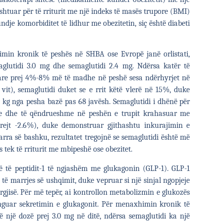
ë shtuar për të rriturit me një indeks të masës trupore (BMI)
dje komorbiditet të lidhur me obezitetin, siç është diabeti
in kronik të peshës në SHBA ose Evropë janë orlistati,
raglutidi 3.0 mg dhe semaglutidi 2.4 mg. Ndërsa katër të
tare prej 4%-8% më të madhe në peshë sesa ndërhyrjet në
 vit), semaglutidi duket se e rrit këtë vlerë në 15%, duke
 kg nga pesha bazë pas 68 javësh. Semaglutidi i dhënë për
me dhe të qëndrueshme në peshën e trupit krahasuar me
drejt -2.6%), duke demonstruar gjithashtu inkurajimin e
rra së bashku, rezultatet tregojnë se semaglutidi është më
 tek të rriturit me mbipeshë ose obezitet.
të të peptidit-1 të ngjashëm me glukagonin (GLP-1). GLP-1
 të marrjes së ushqimit, duke vepruar si një sinjal ngopjeje
gjisë. Për më tepër, ai kontrollon metabolizmin e glukozës
nguar sekretimin e glukagonit. Për menaxhimin kronik të
në një dozë prej 3.0 mg në ditë, ndërsa semaglutidi ka një