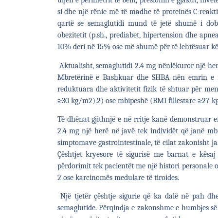
uljen e perimetrit të belit, presionin e gjakut, niv
si dhe një rënie më të madhe të proteinës C-reakti
qartë se semaglutidi mund të jetë shumë i do
obezitetit (p.sh., prediabet, hipertension dhe apn
10% deri në 15% ose më shumë për të lehtësuar kë
Aktualisht, semaglutidi 2.4 mg nënlëkuror një he
Mbretërinë e Bashkuar dhe SHBA nën emrin e ma
reduktuara dhe aktivitetit fizik të shtuar për me
≥30 kg/m2).
2
) ose mbipeshë (BMI fillestare ≥27 
Të dhënat gjithnjë e në rritje kanë demonstruar e
2.4 mg një herë në javë tek individët që janë mb
simptomave gastrointestinale, të cilat zakonisht j
Çështjet kryesore të sigurisë me barnat e kësaj 
përdorimit tek pacientët me një histori personale o
2 ose karcinomës medulare të tiroides.
Një tjetër çështje sigurie që ka dalë në pah dh
semaglutide. Përqindja e zakonshme e humbjes së 