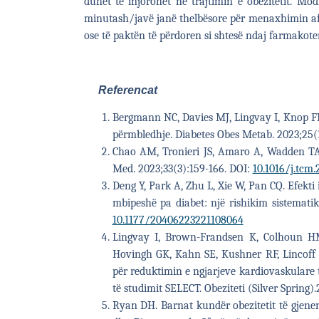
duhet të injorohet në trajtimin e obezitetit. Modi
minutash/javë janë thelbësore për menaxhimin afat
ose të paktën të përdoren si shtesë ndaj farmakote
Referencat
Bergmann NC, Davies MJ, Lingvay I, Knop FK.
përmbledhje. Diabetes Obes Metab. 2023;25(1
Chao AM, Tronieri JS, Amaro A, Wadden TA. 
Med. 2023;33(3):159-166. DOI:
10.1016/j.tcm.
Deng Y, Park A, Zhu L, Xie W, Pan CQ. Efekti 
mbipeshë pa diabet: një rishikim sistemati
10.1177/20406223221108064
Lingvay I, Brown-Frandsen K, Colhoun HM,
Hovingh GK, Kahn SE, Kushner RF, Lincoff 
për reduktimin e ngjarjeve kardiovaskulare 
të studimit SELECT. Obeziteti (Silver Spring).
Ryan DH. Barnat kundër obezitetit të gjener