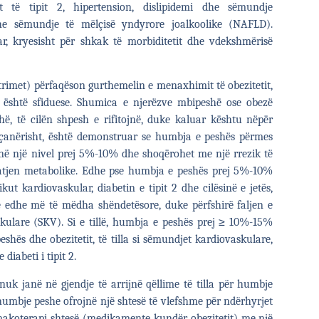
t të tipit 2, hipertension, dislipidemi dhe sëmundje
dhe sëmundje të mëlçisë yndyrore joalkoolike (NAFLD).
ar, kryesisht për shkak të morbiditetit dhe vdekshmërisë
htrimet) përfaqëson gurthemelin e menaxhimit të obezitetit,
ë është sfiduese. Shumica e njerëzve mbipeshë ose obezë
, të cilën shpesh e rifitojnë, duke kaluar kështu nëpër
çanërisht, është demonstruar se humbja e peshës përmes
to në një nivel prej 5%-10% dhe shoqërohet me një rrezik të
shtatjen metabolike. Edhe pse humbja e peshës prej 5%-10%
ut kardiovaskular, diabetin e tipit 2 dhe cilësinë e jetës,
 edhe më të mëdha shëndetësore, duke përfshirë faljen e
askulare (SKV). Si e tillë, humbja e peshës prej ≥ 10%-15%
hës dhe obezitetit, të tilla si sëmundjet kardiovaskulare,
diabeti i tipit 2.
nuk janë në gjendje të arrijnë qëllime të tilla për humbje
umbje peshe ofrojnë një shtesë të vlefshme për ndërhyrjet
armakoterapi shtesë (medikamente kundër obezitetit) me një