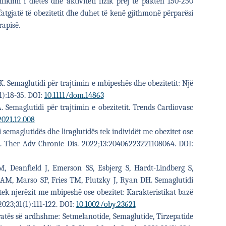
fikimi i dietës dhe aktiviteti fizik prej të paktën 150-250
gjatë të obezitetit dhe duhet të kenë gjithmonë përparësi
rapisë.
 Semaglutidi për trajtimin e mbipeshës dhe obezitetit: Një
):18-35. DOI:
10.1111/dom.14863
Semaglutidi për trajtimin e obezitetit. Trends Cardiovasc
2021.12.008
i semaglutidës dhe liraglutidës tek individët me obezitet ose
k. Ther Adv Chronic Dis. 2022;13:20406223221108064. DOI:
 Deanfield J, Emerson SS, Esbjerg S, Hardt-Lindberg S,
AM, Marso SP, Fries TM, Plutzky J, Ryan DH. Semaglutidi
tek njerëzit me mbipeshë ose obezitet: Karakteristikat bazë
2023;31(1):111-122. DOI:
10.1002/oby.23621
atës së ardhshme: Setmelanotide, Semaglutide, Tirzepatide