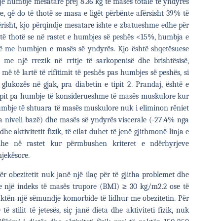
jë humbje mesatare prej 8.36 kg të masës totale të yndyrës
re, që do të thotë se masa e ligët përbënte afërsisht 39% të
ërisht, kjo përqindje mesatare ishte e zbatueshme edhe për
 të thotë se në rastet e humbjes së peshës <15%, humbja e
ë me humbjen e masës së yndyrës. Kjo është shqetësuese
e një rrezik në rritje të sarkopenisë dhe brishtësisë,
më të lartë të rifitimit të peshës pas humbjes së peshës, si
 glukozës në gjak, pra diabetin e tipit 2. Prandaj, është e
rupit pa humbje të konsiderueshme të masës muskulore kur
umbje të shtuara të masës muskulore nuk i eliminon rëniet
a niveli bazë) dhe masës së yndyrës viscerale (-27.4% nga
he aktivitetit fizik, të cilat duhet të jenë gjithmonë linja e
edhe në rastet kur përmbushen kriteret e ndërhyrjeve
mjekësore.
dër obezitetit nuk janë një ilaç për të gjitha problemet dhe
me një indeks të masës trupore (BMI) ≥ 30 kg/m2.
2
ose të
ktën një sëmundje komorbide të lidhur me obezitetin. Për
 stilit të jetesës, siç janë dieta dhe aktiviteti fizik, nuk