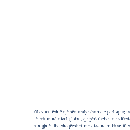
Obeziteti është një sëmundje shumë e përhapur, mu
të rritur në nivel global, që përkthehet në afë
afatgjatë dhe shoqërohet me disa ndërlikime të 