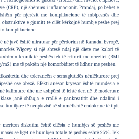
elet e hemoglobinës së glikuar (HbA1c) dhe nivelet e lipideve,
ve (CRP), një shënues i inflamacionit. Prandaj, po bëhet e
bishëm për njerëzit me komplikacione të mbipeshës dhe
ea obstruktive e gjumit) të cilët kërkojnë humbje peshe prej
to komplikacione.
rë në javë është miratuar për përdorim në Kanada, Evropë,
rkës Wigovy si një shtesë ndaj një diete me kalori të
naxhimin kronik të peshës tek të rriturit me obezitet (BMI
kg/m
2
) me të paktën një komorbiditet të lidhur me peshën.
fikasitetin dhe tolerancën e semaglutidës nënlëkurore prej
ipeshë ose obezë. Efekti anësor kryesor është mundësia e
anë kalimtare dhe me ashpërsi të lehtë deri në të moderuar.
klase janë shfaqja e rrallë e pankreatitit dhe ndalimi i
se familjare të neoplazisë së shumëfishtë endokrine të tipit
e meriton diskutim është cilësia e humbjes së peshës me
masës së ligët në humbjen totale të peshës është 25%. Tek