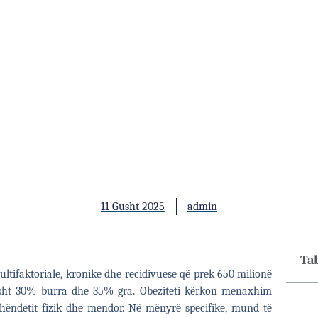
11 Gusht 2025
admin
Ta
ltifaktoriale, kronike dhe recidivuese që prek 650 milionë
rsisht 30% burra dhe 35% gra. Obeziteti kërkon menaxhim
shëndetit fizik dhe mendor. Në mënyrë specifike, mund të