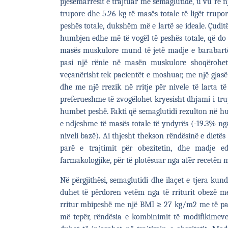
pjesëmarrësit e trajtuar me semaglutide, u vu re n
trupore dhe 5.26 kg të masës totale të ligët trupo
peshës totale, dukshëm më e lartë se ideale. Çudit
humbjen edhe më të vogël të peshës totale, që do
masës muskulore mund të jetë madje e barabart
pasi një rënie në masën muskulore shoqërohet m
veçanërisht tek pacientët e moshuar, me një gjasë 
dhe me një rrezik në rritje për nivele të larta të
preferueshme të zvogëlohet kryesisht dhjami i t
humbet peshë. Fakti që semaglutidi rezulton në h
e ndjeshme të masës totale të yndyrës (-19.3% ng
niveli bazë). Ai thjesht thekson rëndësinë e dietës d
parë e trajtimit për obezitetin, dhe madje 
farmakologjike, për të plotësuar nga afër recetën 
Në përgjithësi, semaglutidi dhe ilaçet e tjera kun
duhet të përdoren vetëm nga të rriturit obezë 
rritur mbipeshë me një BMI ≥ 27 kg/m
2
me të pa
më tepër, rëndësia e kombinimit të modifikimeve të