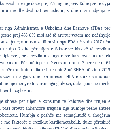
urësisht në një dozë prej 2.4 mg në javë. Edhe pse të dyja
in urinë dhe dëshirat për ushqim, si dhe rrisin ndjenjat e
atuar nga Administrata e Ushqimit dhe Barnave (FDA) për
 peshe prej 4%-6% mbi atë të arritur vetëm me ndërhyrje
a ana tjetër, u miratua fillimisht nga FDA në vitin 2017 nën
të tipit 2 dhe për uljen e faktorëve klasikë të rrezikut
 e lipideve), pra rrezikun e ngjarjeve kardiovaskulare tek
askulare. Për më tepër, një version oral një herë në ditë i
a për trajtimin e diabetit të tipit 2 në SHBA në vitin 2019
glukozën në gjak dhe përmirëson HbA1c duke stimuluar
t në një mënyrë të varur nga glukoza, duke çuar në nivele
t për hipoglicemi.
ë shtesë për uljen e konsumit të kalorive dhe rritjen e
s, pasi provat shkencore treguan një humbje peshe shtesë
 obezitetit. Humbja e peshës me semaglutidë u shoqërua
 me faktorët e rrezikut kardiometabolik, duke përfshirë