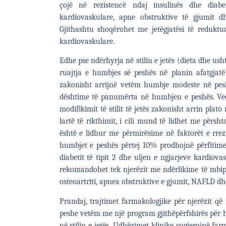
çojë në rezistencë ndaj insulinës dhe diabe
kardiovaskulare, apne obstruktive të gjumit 
Gjithashtu shoqërohet me jetëgjatësi të reduktu
kardiovaskulare.
Edhe pse ndërhyrja në stilin e jetës (dieta dhe us
ruajtja e humbjes së peshës në planin afatgjat
zakonisht arrijnë vetëm humbje modeste në peshë
dështime të panumërta në humbjen e peshës. Ve
modifikimit të stilit të jetës zakonisht arrin pla
lartë të rikthimit, i cili mund të lidhet me për
është e lidhur me përmirësime në faktorët e rrezik
humbjet e peshës përtej 10% prodhojnë përfitime
diabetit të tipit 2 dhe uljen e ngjarjeve kardiov
rekomandohet tek njerëzit me ndërlikime të mbipes
osteoartriti, apnea obstruktive e gjumit, NAFLD dhe 
Prandaj, trajtimet farmakologjike për njerëzit që 
peshe vetëm me një program gjithëpërfshirës për h
në stilin e jetës. Udhëzimet klinike sugjerojnë f