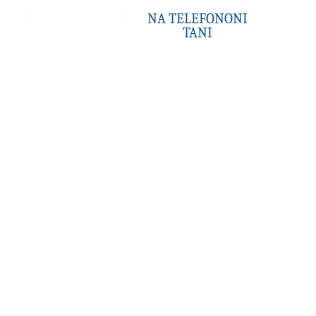
Kontaktoni
NA TELEFONONI
TANI
ke kundër
 gabim?