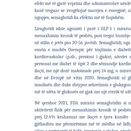
efekt më të gjatë veprimi dhe administrohet nënlëk
kanë treguar se zvogëlojnë marrjen e energjisë, ul
ngopjes, semaglutidi ka efektin më të fuqishëm.
Liraglutidi ishte agonisti i parë i GLP-1 i mir
menaxhimin kronik të peshës, pasi tregoi humbje
në stilin e jetës pas 20-56 javësh. Semaglutidi, ng
emrin e markës Ozempic për trajtimin e diabetit 
kardiovaskular (p.sh., presioni i gjakut, nivelet
personat me diabet të tipit 2 dhe sëmundje kardiov
ilaçit, me një dozë maksimale prej 14 mg, u miratu
dhe në Evropë në vitin 2020. Semaglutidi ul 
insulinën dhe duke shtypur sekretimin e glukagoni
më të ulëta të glukozës në gjak me një rrezik të ulë
Në qershor 2021, FDA miratoi semaglutidin si nj
aktivitetit fizik për menaxhimin kronik të peshë
prej 12.4% krahasuar me ilaçet e tjera kundër
gjithashtu me përmirësime më të mëdha në lidhje