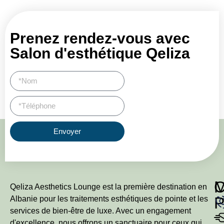
Prenez rendez-vous avec
Salon d'esthétique Qeliza
Envoyer
Qeliza Aesthetics Lounge est la première destination en
P
Albanie pour les traitements esthétiques de pointe et les
services de bien-être de luxe. Avec un engagement
d'excellence, nous offrons un sanctuaire pour ceux qui