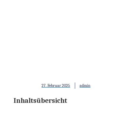
Optimierung der sportlichen
Leistung: Die Kraft von
Omega-3, Vitamin D und
Vitamin K
27. Februar 2025
admin
Inhaltsübersicht