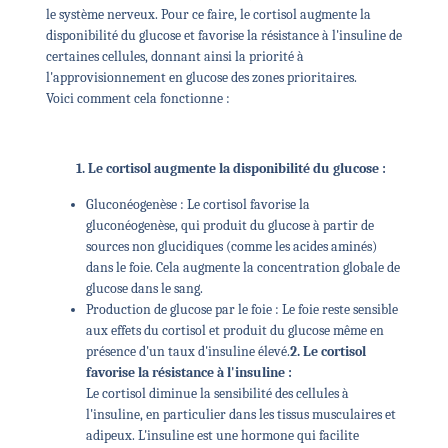
le système nerveux. Pour ce faire, le cortisol augmente la
disponibilité du glucose et favorise la résistance à l'insuline de
certaines cellules, donnant ainsi la priorité à
l'approvisionnement en glucose des zones prioritaires.
Voici comment cela fonctionne :
1. Le cortisol augmente la disponibilité du glucose :
Gluconéogenèse : Le cortisol favorise la
gluconéogenèse, qui produit du glucose à partir de
sources non glucidiques (comme les acides aminés)
dans le foie. Cela augmente la concentration globale de
glucose dans le sang.
Production de glucose par le foie : Le foie reste sensible
aux effets du cortisol et produit du glucose même en
présence d'un taux d'insuline élevé.
2. Le cortisol
favorise la résistance à l'insuline :
Le cortisol diminue la sensibilité des cellules à
l'insuline, en particulier dans les tissus musculaires et
adipeux. L'insuline est une hormone qui facilite