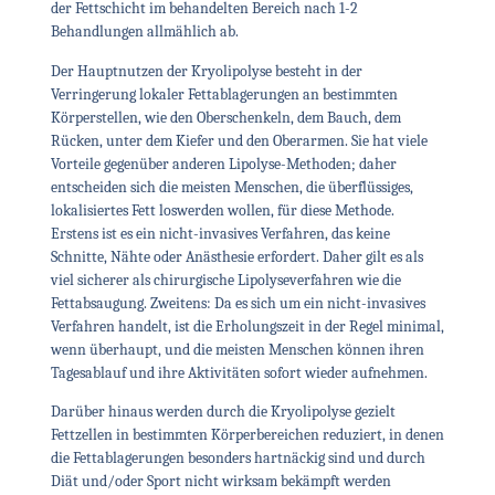
der Fettschicht im behandelten Bereich nach 1-2
Behandlungen allmählich ab.
Der Hauptnutzen der Kryolipolyse besteht in der
Verringerung lokaler Fettablagerungen an bestimmten
Körperstellen, wie den Oberschenkeln, dem Bauch, dem
Rücken, unter dem Kiefer und den Oberarmen. Sie hat viele
Vorteile gegenüber anderen Lipolyse-Methoden; daher
entscheiden sich die meisten Menschen, die überflüssiges,
lokalisiertes Fett loswerden wollen, für diese Methode.
Erstens ist es ein nicht-invasives Verfahren, das keine
Schnitte, Nähte oder Anästhesie erfordert. Daher gilt es als
viel sicherer als chirurgische Lipolyseverfahren wie die
Fettabsaugung. Zweitens: Da es sich um ein nicht-invasives
Verfahren handelt, ist die Erholungszeit in der Regel minimal,
wenn überhaupt, und die meisten Menschen können ihren
Tagesablauf und ihre Aktivitäten sofort wieder aufnehmen.
Darüber hinaus werden durch die Kryolipolyse gezielt
Fettzellen in bestimmten Körperbereichen reduziert, in denen
die Fettablagerungen besonders hartnäckig sind und durch
Diät und/oder Sport nicht wirksam bekämpft werden