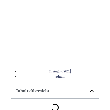
Kryolipolyse: Die rettende
Behandlungsmethode für
hartnäckige lokale
Fettpolster
11. August 2025
admin
Inhaltsübersicht