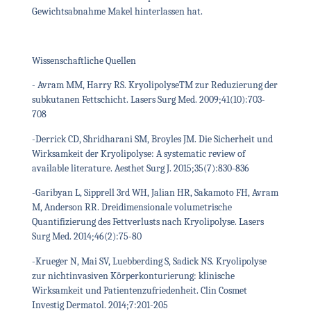
Gewichtsabnahme Makel hinterlassen hat.
Wissenschaftliche Quellen
- Avram MM, Harry RS. KryolipolyseTM zur Reduzierung der
subkutanen Fettschicht. Lasers Surg Med. 2009;41(10):703-
708
-Derrick CD, Shridharani SM, Broyles JM. Die Sicherheit und
Wirksamkeit der Kryolipolyse: A systematic review of
available literature. Aesthet Surg J. 2015;35(7):830-836
-Garibyan L, Sipprell 3rd WH, Jalian HR, Sakamoto FH, Avram
M, Anderson RR. Dreidimensionale volumetrische
Quantifizierung des Fettverlusts nach Kryolipolyse. Lasers
Surg Med. 2014;46(2):75-80
-Krueger N, Mai SV, Luebberding S, Sadick NS. Kryolipolyse
zur nichtinvasiven Körperkonturierung: klinische
Wirksamkeit und Patientenzufriedenheit. Clin Cosmet
Investig Dermatol. 2014;7:201-205