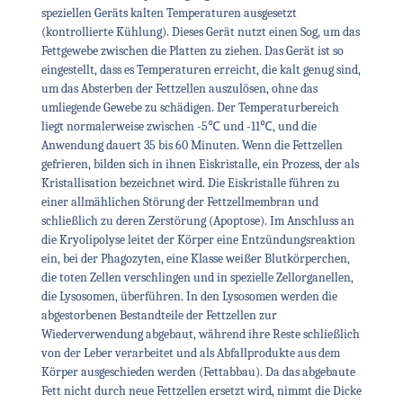
speziellen Geräts kalten Temperaturen ausgesetzt
(kontrollierte Kühlung). Dieses Gerät nutzt einen Sog, um das
Fettgewebe zwischen die Platten zu ziehen. Das Gerät ist so
eingestellt, dass es Temperaturen erreicht, die kalt genug sind,
um das Absterben der Fettzellen auszulösen, ohne das
umliegende Gewebe zu schädigen. Der Temperaturbereich
liegt normalerweise zwischen -5℃ und -11℃, und die
Anwendung dauert 35 bis 60 Minuten. Wenn die Fettzellen
gefrieren, bilden sich in ihnen Eiskristalle, ein Prozess, der als
Kristallisation bezeichnet wird. Die Eiskristalle führen zu
einer allmählichen Störung der Fettzellmembran und
schließlich zu deren Zerstörung (Apoptose). Im Anschluss an
die Kryolipolyse leitet der Körper eine Entzündungsreaktion
ein, bei der Phagozyten, eine Klasse weißer Blutkörperchen,
die toten Zellen verschlingen und in spezielle Zellorganellen,
die Lysosomen, überführen. In den Lysosomen werden die
abgestorbenen Bestandteile der Fettzellen zur
Wiederverwendung abgebaut, während ihre Reste schließlich
von der Leber verarbeitet und als Abfallprodukte aus dem
Körper ausgeschieden werden (Fettabbau). Da das abgebaute
Fett nicht durch neue Fettzellen ersetzt wird, nimmt die Dicke