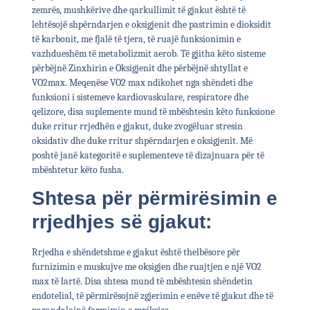
zemrës, mushkërive dhe qarkullimit të gjakut është të
lehtësojë shpërndarjen e oksigjenit dhe pastrimin e dioksidit
të karbonit, me fjalë të tjera, të ruajë funksionimin e
vazhdueshëm të metabolizmit aerob. Të gjitha këto sisteme
përbëjnë Zinxhirin e Oksigjenit dhe përbëjnë shtyllat e
VO2max. Meqenëse VO2 max ndikohet nga shëndeti dhe
funksioni i sistemeve kardiovaskulare, respiratore dhe
qelizore, disa suplemente mund të mbështesin këto funksione
duke rritur rrjedhën e gjakut, duke zvogëluar stresin
oksidativ dhe duke rritur shpërndarjen e oksigjenit. Më
poshtë janë kategoritë e suplementeve të dizajnuara për të
mbështetur këto fusha.
Shtesa për përmirësimin e
rrjedhjes së gjakut:
Rrjedha e shëndetshme e gjakut është thelbësore për
furnizimin e muskujve me oksigjen dhe ruajtjen e një VO2
max të lartë. Disa shtesa mund të mbështesin shëndetin
endotelial, të përmirësojnë zgjerimin e enëve të gjakut dhe të