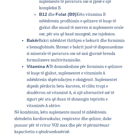
suplemente të pavarura ose si pjesë e një
kompleksi B.
B12
dhe
Folat (B9)
Këto vitamina B
mbështesin prodhimin e qelizave të kuqe të
gjakut dhe mund të merren si suplemente orale
ose, për ata që kanë mungesë, me injeksion.
Bakër
Bakri mbështet thithjen e hekurit dhe formimin
e hemoglobinës. Shtesat e bakrit janë të disponueshme
si minerale të pavarura ose në sasi gjurmë brenda
formulimeve multivitaminike.
Vitamina A
Të domosdoshme për formimin e qelizave
të kuqe të gjakut, suplementet e vitaminës A
mbështesin shpërndarjen e oksigjenit. Suplementet
shpesh përdorin beta-karoten, të cilën trupi e
shndërron në vitaminë A, si një alternativë më të
sigurt për ata që duan të shmangin tepricën e
vitaminës A aktive.
Në kombinim, këto suplemente mund të mbështesin
shëndetin kardiovaskular, respirator dhe qelizor, duke
punuar për të rritur VO2 max dhe për të përmirësuar
kapacitetin e qëndrueshmërisë.