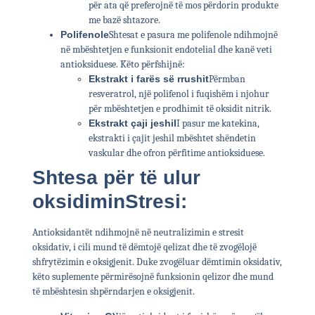
për ata që preferojnë të mos përdorin produkte
me bazë shtazore.
Polifenole
Shtesat e pasura me polifenole ndihmojnë
në mbështetjen e funksionit endotelial dhe kanë veti
antioksiduese. Këto përfshijnë:
Ekstrakt i farës së rrushit
Përmban
resveratrol, një polifenol i fuqishëm i njohur
për mbështetjen e prodhimit të oksidit nitrik.
Ekstrakt çaji jeshil
I pasur me katekina,
ekstrakti i çajit jeshil mbështet shëndetin
vaskular dhe ofron përfitime antioksiduese.
Shtesa për të ulur
oksidimin
Stresi:
Antioksidantët ndihmojnë në neutralizimin e stresit
oksidativ, i cili mund të dëmtojë qelizat dhe të zvogëlojë
shfrytëzimin e oksigjenit. Duke zvogëluar dëmtimin oksidativ,
këto suplemente përmirësojnë funksionin qelizor dhe mund
të mbështesin shpërndarjen e oksigjenit.