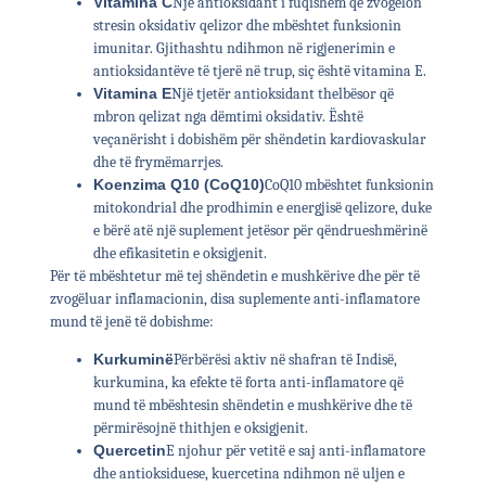
Vitamina C
Një antioksidant i fuqishëm që zvogëlon
stresin oksidativ qelizor dhe mbështet funksionin
imunitar. Gjithashtu ndihmon në rigjenerimin e
antioksidantëve të tjerë në trup, siç është vitamina E.
Vitamina E
Një tjetër antioksidant thelbësor që
mbron qelizat nga dëmtimi oksidativ. Është
veçanërisht i dobishëm për shëndetin kardiovaskular
dhe të frymëmarrjes.
Koenzima Q10 (CoQ10)
CoQ10 mbështet funksionin
mitokondrial dhe prodhimin e energjisë qelizore, duke
e bërë atë një suplement jetësor për qëndrueshmërinë
dhe efikasitetin e oksigjenit.
Për të mbështetur më tej shëndetin e mushkërive dhe për të
zvogëluar inflamacionin, disa suplemente anti-inflamatore
mund të jenë të dobishme:
Kurkuminë
Përbërësi aktiv në shafran të Indisë,
kurkumina, ka efekte të forta anti-inflamatore që
mund të mbështesin shëndetin e mushkërive dhe të
përmirësojnë thithjen e oksigjenit.
Quercetin
E njohur për vetitë e saj anti-inflamatore
dhe antioksiduese, kuercetina ndihmon në uljen e