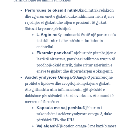
parandalojnë formimin e mpiksjes.
Përforcues të oksidit nitrik
Oksidi nitrik relakson
dhe zgjeron enët e gjakut, duke ndihmuar në rritjen e
rrjedhjes së gjakut dhe uljen e presionit të gjakut.
Shtesat kryesore përfshijnë:
L-Arginine
Ky aminoacid është një pararendës
i oksidit nitrik dhe mbështet funksionin
endotelial.
Ekstrakt panxhari
I njohur për përmbajtjen e
lartë të nitrateve, panxhari ndihmon trupin të
prodhojë oksid nitrik, duke rritur zgjerimin e
enëve të gjakut dhe shpërndarjen e oksigjenit.
Acidet yndyrore Omega-3
Omega-3 përmirësojnë
profilet e lipideve dhe zvogëlojnë mpiksjen e gjakut.
Ato gjithashtu ulin inflamacionin, gjë që është e
dobishme për shëndetin kardiovaskular. Ato mund të
merren në formën e:
Kapsula me vaj peshku
Një burim i
zakonshëm i acideve yndyrore omega-3, duke
përfshirë EPA dhe DHA.
Vaj algash
Një opsion omega-3 me bazë bimore