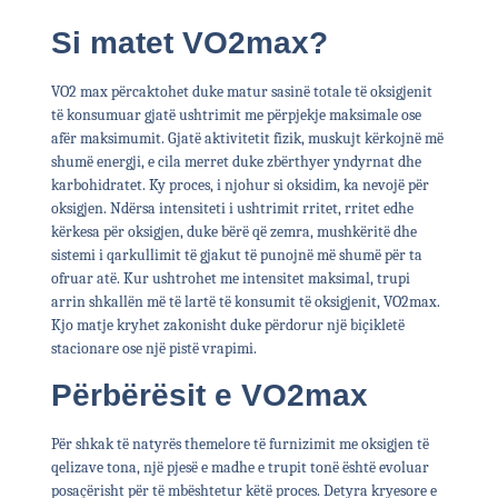
Si matet VO2max?
VO2 max përcaktohet duke matur sasinë totale të oksigjenit
të konsumuar gjatë ushtrimit me përpjekje maksimale ose
afër maksimumit. Gjatë aktivitetit fizik, muskujt kërkojnë më
shumë energji, e cila merret duke zbërthyer yndyrnat dhe
karbohidratet. Ky proces, i njohur si oksidim, ka nevojë për
oksigjen. Ndërsa intensiteti i ushtrimit rritet, rritet edhe
kërkesa për oksigjen, duke bërë që zemra, mushkëritë dhe
sistemi i qarkullimit të gjakut të punojnë më shumë për ta
ofruar atë. Kur ushtrohet me intensitet maksimal, trupi
arrin shkallën më të lartë të konsumit të oksigjenit, VO2max.
Kjo matje kryhet zakonisht duke përdorur një biçikletë
stacionare ose një pistë vrapimi.
Përbërësit e VO2max
Për shkak të natyrës themelore të furnizimit me oksigjen të
qelizave tona, një pjesë e madhe e trupit tonë është evoluar
posaçërisht për të mbështetur këtë proces. Detyra kryesore e