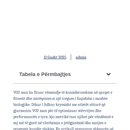
Shtesa për rritjen e VO2max
11 Gusht 2025
admin
Tabela e Përmbajtjes
VO2 max ka fituar vëmendje të konsiderueshme në qarqet e
fitnesit dhe mirëqenies si një tregues i fuqishëm i moshës
biologjike. Dikur i lidhur kryesisht me atletët elitarë që
gjurmonin VO2 max për të optimizuar stërvitjen dhe
performancën e tyre, kjo metrikë tani njihet për rëndësinë e
saj më të gjerë në vlerësimin e jetëgjatësisë dhe matjen e
progresit kundër plakjes. Ky artikull prezanton shkencën që