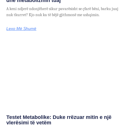
dhe metabolizmin tuaj
A keni ndjerë ndonjëherë sikur pavarësisht se çfarë bëni, barku juaj
nuk tkurret? Kjo nuk ka të bëjë gjithmonë me ushqimin.
Lexo Më Shumë
Testet Metabolike: Duke rrëzuar mitin e një
vlerësimi të vetëm