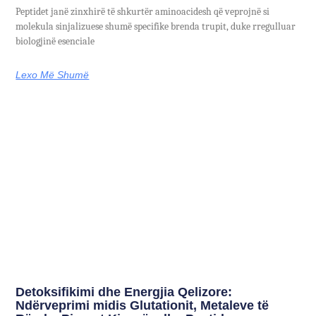
Peptidet janë zinxhirë të shkurtër aminoacidesh që veprojnë si
molekula sinjalizuese shumë specifike brenda trupit, duke rregulluar
biologjinë esenciale
Lexo Më Shumë
Detoksifikimi dhe Energjia Qelizore:
Ndërveprimi midis Glutationit, Metaleve të