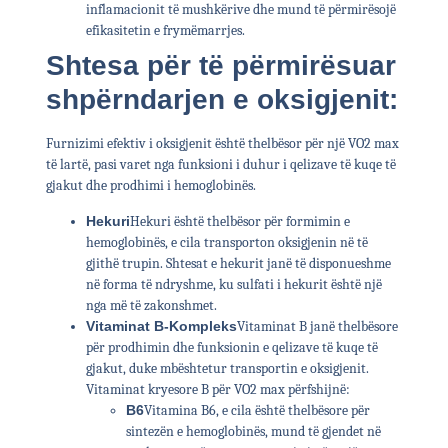
inflamacionit të mushkërive dhe mund të përmirësojë
efikasitetin e frymëmarrjes.
Shtesa për të përmirësuar
shpërndarjen e oksigjenit:
Furnizimi efektiv i oksigjenit është thelbësor për një VO2 max
të lartë, pasi varet nga funksioni i duhur i qelizave të kuqe të
gjakut dhe prodhimi i hemoglobinës.
Hekuri
Hekuri është thelbësor për formimin e
hemoglobinës, e cila transporton oksigjenin në të
gjithë trupin. Shtesat e hekurit janë të disponueshme
në forma të ndryshme, ku sulfati i hekurit është një
nga më të zakonshmet.
Vitaminat B-Kompleks
Vitaminat B janë thelbësore
për prodhimin dhe funksionin e qelizave të kuqe të
gjakut, duke mbështetur transportin e oksigjenit.
Vitaminat kryesore B për VO2 max përfshijnë:
B6
Vitamina B6, e cila është thelbësore për
sintezën e hemoglobinës, mund të gjendet në