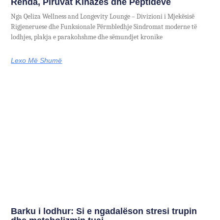
Rënda, Piruvat Kinazës dhe Peptideve
Nga Qeliza Wellness and Longevity Lounge – Divizioni i Mjekësisë
Rigjeneruese dhe Funksionale Përmbledhje Sindromat moderne të
lodhjes, plakja e parakohshme dhe sëmundjet kronike
Lexo Më Shumë
Barku i lodhur: Si e ngadalëson stresi trupin