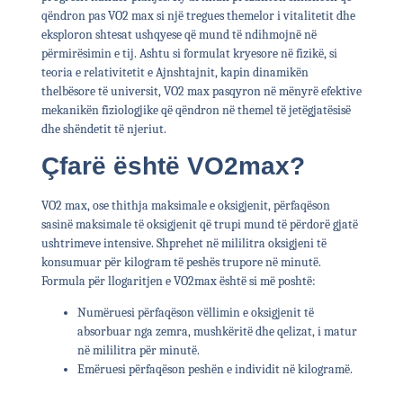
qëndron pas VO2 max si një tregues themelor i vitalitetit dhe
eksploron shtesat ushqyese që mund të ndihmojnë në
përmirësimin e tij. Ashtu si formulat kryesore në fizikë, si
teoria e relativitetit e Ajnshtajnit, kapin dinamikën
thelbësore të universit, VO2 max pasqyron në mënyrë efektive
mekanikën fiziologjike që qëndron në themel të jetëgjatësisë
dhe shëndetit të njeriut.
Çfarë është VO2max?
VO2 max, ose thithja maksimale e oksigjenit, përfaqëson
sasinë maksimale të oksigjenit që trupi mund të përdorë gjatë
ushtrimeve intensive. Shprehet në mililitra oksigjeni të
konsumuar për kilogram të peshës trupore në minutë.
Formula për llogaritjen e VO2max është si më poshtë:
Numëruesi përfaqëson vëllimin e oksigjenit të
absorbuar nga zemra, mushkëritë dhe qelizat, i matur
në mililitra për minutë.
Emëruesi përfaqëson peshën e individit në kilogramë.