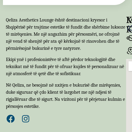
M
K
Qeliza Aesthetics Lounge është destinacioni kryesor i
K
Shqipërisë për trajtime estetike të fundit dhe shërbime luksoze
të mirëqenies. Me një angazhim për përsosmëri, ne ofrojmë
një vend të shenjtë për ata që kërkojnë të rinovohen dhe të
përmirësojnë bukurinë e tyre natyrore.
Ekipi ynë i profesionistëve të aftë përdor teknologjitë dhe
teknikat më të fundit për të ofruar kujdes të personalizuar në
një atmosferë të qetë dhe të sofistikuar.
Në Qeliza, ne besojmë në nxitjen e bukurisë dhe mirëqenies,
duke siguruar që çdo klient të largohet me një ndjesi të
rigjallëruar dhe të sigurt. Na vizitoni për të përjetuar kulmin e
përsosjes estetike.