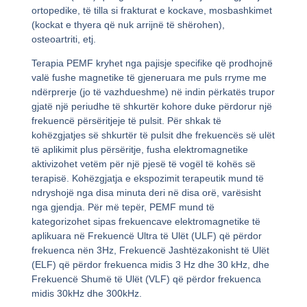
ortopedike, të tilla si frakturat e kockave, mosbashkimet
(kockat e thyera që nuk arrijnë të shërohen),
osteoartriti, etj.
Terapia PEMF kryhet nga pajisje specifike që prodhojnë
valë fushe magnetike të gjeneruara me puls rryme me
ndërprerje (jo të vazhdueshme) në indin përkatës trupor
gjatë një periudhe të shkurtër kohore duke përdorur një
frekuencë përsëritjeje të pulsit. Për shkak të
kohëzgjatjes së shkurtër të pulsit dhe frekuencës së ulët
të aplikimit plus përsëritje, fusha elektromagnetike
aktivizohet vetëm për një pjesë të vogël të kohës së
terapisë. Kohëzgjatja e ekspozimit terapeutik mund të
ndryshojë nga disa minuta deri në disa orë, varësisht
nga gjendja. Për më tepër, PEMF mund të
kategorizohet sipas frekuencave elektromagnetike të
aplikuara në Frekuencë Ultra të Ulët (ULF) që përdor
frekuenca nën 3Hz, Frekuencë Jashtëzakonisht të Ulët
(ELF) që përdor frekuenca midis 3 Hz dhe 30 kHz, dhe
Frekuencë Shumë të Ulët (VLF) që përdor frekuenca
midis 30kHz dhe 300kHz.