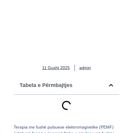
PEMF: Një trajtim inovativ
apo një humbje parash?
11 Gusht 2025
admin
Tabela e Përmbajtjes
Terapia me fushë pulsuese elektromagnetike (PEMF)