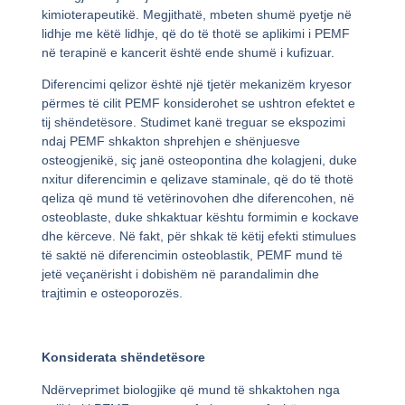
kimioterapeutikë. Megjithatë, mbeten shumë pyetje në
lidhje me këtë lidhje, që do të thotë se aplikimi i PEMF
në terapinë e kancerit është ende shumë i kufizuar.
Diferencimi qelizor është një tjetër mekanizëm kryesor
përmes të cilit PEMF konsiderohet se ushtron efektet e
tij shëndetësore. Studimet kanë treguar se ekspozimi
ndaj PEMF shkakton shprehjen e shënjuesve
osteogjenikë, siç janë osteopontina dhe kolagjeni, duke
nxitur diferencimin e qelizave staminale, që do të thotë
qeliza që mund të vetërinovohen dhe diferencohen, në
osteoblaste, duke shkaktuar kështu formimin e kockave
dhe kërceve. Në fakt, për shkak të këtij efekti stimulues
të saktë në diferencimin osteoblastik, PEMF mund të
jetë veçanërisht i dobishëm në parandalimin dhe
trajtimin e osteoporozës.
Konsiderata shëndetësore
Ndërveprimet biologjike që mund të shkaktohen nga