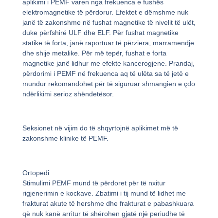
aplikimi i PEMF varen nga frekuenca e fushës
elektromagnetike të përdorur. Efektet e dëmshme nuk
janë të zakonshme në fushat magnetike të nivelit të ulët,
duke përfshirë ULF dhe ELF. Për fushat magnetike
statike të forta, janë raportuar të përziera, marramendje
dhe shije metalike. Për më tepër, fushat e forta
magnetike janë lidhur me efekte kancerogjene. Prandaj,
përdorimi i PEMF në frekuenca aq të ulëta sa të jetë e
mundur rekomandohet për të siguruar shmangien e çdo
ndërlikimi serioz shëndetësor.
Seksionet në vijim do të shqyrtojnë aplikimet më të
zakonshme klinike të PEMF.
Ortopedi
Stimulimi PEMF mund të përdoret për të nxitur
rigjenerimin e kockave. Zbatimi i tij mund të lidhet me
frakturat akute të hershme dhe frakturat e pabashkuara
që nuk kanë arritur të shërohen gjatë një periudhe të