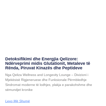
Detoksifikimi dhe Energjia Qelizore:
Ndërveprimi midis Glutationit, Metaleve të
Rënda, Piruvat Kinazës dhe Peptideve
Nga Qeliza Wellness and Longevity Lounge – Divizioni i
Mjekësisë Rigjeneruese dhe Funksionale Përmbledhje
Sindromat moderne të lodhjes, plakja e parakohshme dhe
sëmundjet kronike
Lexo Më Shumë