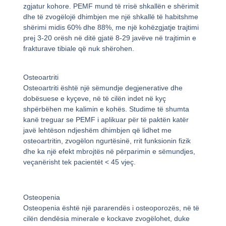
zgjatur kohore. PEMF mund të rrisë shkallën e shërimit
dhe të zvogëlojë dhimbjen me një shkallë të habitshme
shërimi midis 60% dhe 88%, me një kohëzgjatje trajtimi
prej 3-20 orësh në ditë gjatë 8-29 javëve në trajtimin e
frakturave tibiale që nuk shërohen.
Osteoartriti
Osteoartriti është një sëmundje degjenerative dhe
dobësuese e kyçeve, në të cilën indet në kyç
shpërbëhen me kalimin e kohës. Studime të shumta
kanë treguar se PEMF i aplikuar për të paktën katër
javë lehtëson ndjeshëm dhimbjen që lidhet me
osteoartritin, zvogëlon ngurtësinë, rrit funksionin fizik
dhe ka një efekt mbrojtës në përparimin e sëmundjes,
veçanërisht tek pacientët < 45 vjeç.
Osteopenia
Osteopenia është një pararendës i osteoporozës, në të
cilën dendësia minerale e kockave zvogëlohet, duke