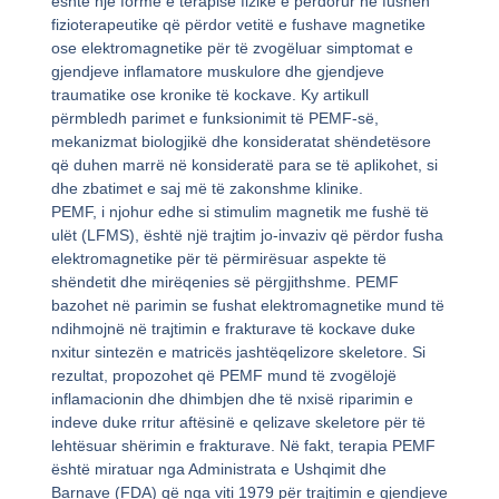
është një formë e terapisë fizike e përdorur në fushën
fizioterapeutike që përdor vetitë e fushave magnetike
ose elektromagnetike për të zvogëluar simptomat e
gjendjeve inflamatore muskulore dhe gjendjeve
traumatike ose kronike të kockave. Ky artikull
përmbledh parimet e funksionimit të PEMF-së,
mekanizmat biologjikë dhe konsideratat shëndetësore
që duhen marrë në konsideratë para se të aplikohet, si
dhe zbatimet e saj më të zakonshme klinike.
PEMF, i njohur edhe si stimulim magnetik me fushë të
ulët (LFMS), është një trajtim jo-invaziv që përdor fusha
elektromagnetike për të përmirësuar aspekte të
shëndetit dhe mirëqenies së përgjithshme. PEMF
bazohet në parimin se fushat elektromagnetike mund të
ndihmojnë në trajtimin e frakturave të kockave duke
nxitur sintezën e matricës jashtëqelizore skeletore. Si
rezultat, propozohet që PEMF mund të zvogëlojë
inflamacionin dhe dhimbjen dhe të nxisë riparimin e
indeve duke rritur aftësinë e qelizave skeletore për të
lehtësuar shërimin e frakturave. Në fakt, terapia PEMF
është miratuar nga Administrata e Ushqimit dhe
Barnave (FDA) që nga viti 1979 për trajtimin e gjendjeve