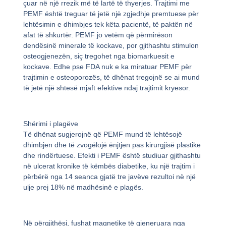
çuar në një rrezik më të lartë të thyerjes. Trajtimi me
PEMF është treguar të jetë një zgjedhje premtuese për
lehtësimin e dhimbjes tek këta pacientë, të paktën në
afat të shkurtër. PEMF jo vetëm që përmirëson
dendësinë minerale të kockave, por gjithashtu stimulon
osteogjenezën, siç tregohet nga biomarkuesit e
kockave. Edhe pse FDA nuk e ka miratuar PEMF për
trajtimin e osteoporozës, të dhënat tregojnë se ai mund
të jetë një shtesë mjaft efektive ndaj trajtimit kryesor.
Shërimi i plagëve
Të dhënat sugjerojnë që PEMF mund të lehtësojë
dhimbjen dhe të zvogëlojë ënjtjen pas kirurgjisë plastike
dhe rindërtuese. Efekti i PEMF është studiuar gjithashtu
në ulcerat kronike të këmbës diabetike, ku një trajtim i
përbërë nga 14 seanca gjatë tre javëve rezultoi në një
ulje prej 18% në madhësinë e plagës.
Në përgjithësi, fushat magnetike të gjeneruara nga