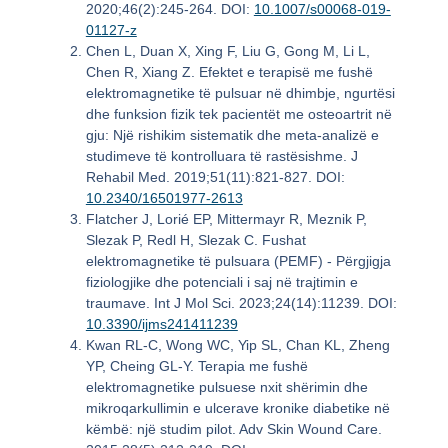
2020;46(2):245-264. DOI:
10.1007/s00068-019-
01127-z
Chen L, Duan X, Xing F, Liu G, Gong M, Li L,
Chen R, Xiang Z. Efektet e terapisë me fushë
elektromagnetike të pulsuar në dhimbje, ngurtësi
dhe funksion fizik tek pacientët me osteoartrit në
gju: Një rishikim sistematik dhe meta-analizë e
studimeve të kontrolluara të rastësishme. J
Rehabil Med. 2019;51(11):821-827. DOI:
10.2340/16501977-2613
Flatcher J, Lorié EP, Mittermayr R, Meznik P,
Slezak P, Redl H, Slezak C. Fushat
elektromagnetike të pulsuara (PEMF) - Përgjigja
fiziologjike dhe potenciali i saj në trajtimin e
traumave. Int J Mol Sci. 2023;24(14):11239. DOI:
10.3390/ijms241411239
Kwan RL-C, Wong WC, Yip SL, Chan KL, Zheng
YP, Cheing GL-Y. Terapia me fushë
elektromagnetike pulsuese nxit shërimin dhe
mikroqarkullimin e ulcerave kronike diabetike në
këmbë: një studim pilot. Adv Skin Wound Care.