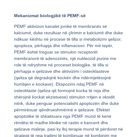
Mekanizmat biologjikë të PEMF-së
PEMF aktivizon kanalet jonike të membranës së
kalciumit, duke rezultuar në çlirimin e kalciumit dhe duke
ndikuar kështu në procese të tilla si metabolizmi qelizor,
apoptoza, përhapja dhe inflamacioni. Për më tepër,
PEMF është treguar se stimulon receptorët
membranorë të adenozinës, një nukleozid purine me
role të ndryshme në proceset biologjike, të tilla si
përhapja e qelizave dhe aktivizimi i osteoklasteve
(qeliza që degradojnë kockën dhe ndërmjetësojnë
humbjen e kockave). Ekspozimi ndaj PEMF në
osteoblaste (qeliza që formojnë kocka të reja dhe
shërojnë kockat ekzistuese) stimulon rritjen e oksidit
nitrik, duke penguar potencialisht apoptozën dhe duke
përmirësuar qëndrueshmërinë e qelizave. Efektet
apoptotike të shkaktuara nga PEMF mund të kenë
rëndësi të madhe klinike në rastin e kancerit dhe
qelizave malinje, pasi ky lloj terapie mund të përdoret në
strategji të reja trajtimi të kombinuar në kombinim me