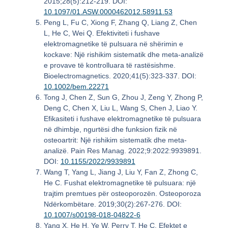
2015;28(5):212-219. DOI:
10.1097/01.ASW.0000462012.58911.53
Peng L, Fu C, Xiong F, Zhang Q, Liang Z, Chen
L, He C, Wei Q. Efektiviteti i fushave
elektromagnetike të pulsuara në shërimin e
kockave: Një rishikim sistematik dhe meta-analizë
e provave të kontrolluara të rastësishme.
Bioelectromagnetics. 2020;41(5):323-337. DOI:
10.1002/bem.22271
Tong J, Chen Z, Sun G, Zhou J, Zeng Y, Zhong P,
Deng C, Chen X, Liu L, Wang S, Chen J, Liao Y.
Efikasiteti i fushave elektromagnetike të pulsuara
në dhimbje, ngurtësi dhe funksion fizik në
osteoartrit: Një rishikim sistematik dhe meta-
analizë. Pain Res Manag. 2022;9:2022:9939891.
DOI:
10.1155/2022/9939891
Wang T, Yang L, Jiang J, Liu Y, Fan Z, Zhong C,
He C. Fushat elektromagnetike të pulsuara: një
trajtim premtues për osteoporozën. Osteoporoza
Ndërkombëtare. 2019;30(2):267-276. DOI:
10.1007/s00198-018-04822-6
Yang X, He H, Ye W, Perry T, He C. Efektet e