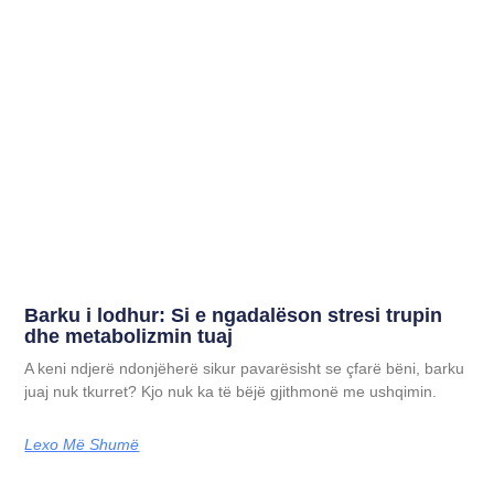
Barku i lodhur: Si e ngadalëson stresi trupin
dhe metabolizmin tuaj
A keni ndjerë ndonjëherë sikur pavarësisht se çfarë bëni, barku
juaj nuk tkurret? Kjo nuk ka të bëjë gjithmonë me ushqimin.
Lexo Më Shumë