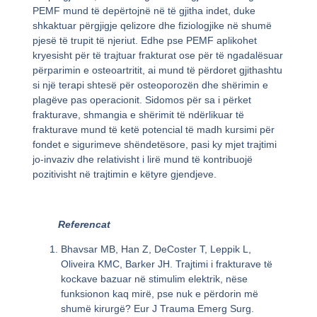
PEMF mund të depërtojnë në të gjitha indet, duke
shkaktuar përgjigje qelizore dhe fiziologjike në shumë
pjesë të trupit të njeriut. Edhe pse PEMF aplikohet
kryesisht për të trajtuar frakturat ose për të ngadalësuar
përparimin e osteoartritit, ai mund të përdoret gjithashtu
si një terapi shtesë për osteoporozën dhe shërimin e
plagëve pas operacionit. Sidomos për sa i përket
frakturave, shmangia e shërimit të ndërlikuar të
frakturave mund të ketë potencial të madh kursimi për
fondet e sigurimeve shëndetësore, pasi ky mjet trajtimi
jo-invaziv dhe relativisht i lirë mund të kontribuojë
pozitivisht në trajtimin e këtyre gjendjeve.
Referencat
Bhavsar MB, Han Z, DeCoster T, Leppik L,
Oliveira KMC, Barker JH. Trajtimi i frakturave të
kockave bazuar në stimulim elektrik, nëse
funksionon kaq mirë, pse nuk e përdorin më
shumë kirurgë? Eur J Trauma Emerg Surg.