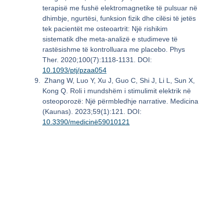
terapisë me fushë elektromagnetike të pulsuar në
dhimbje, ngurtësi, funksion fizik dhe cilësi të jetës
tek pacientët me osteoartrit: Një rishikim
sistematik dhe meta-analizë e studimeve të
rastësishme të kontrolluara me placebo. Phys
Ther. 2020;100(7):1118-1131. DOI:
10.1093/ptj/pzaa054
Zhang W, Luo Y, Xu J, Guo C, Shi J, Li L, Sun X,
Kong Q. Roli i mundshëm i stimulimit elektrik në
osteoporozë: Një përmbledhje narrative. Medicina
(Kaunas). 2023;59(1):121. DOI:
10.3390/medicinë59010121