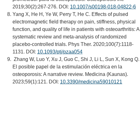
2019;30(2):267-276. DOI:
10.1007/s00198-018-04822-6
Yang X, He H, Ye W, Perry T, He C. Effects of pulsed
electromagnetic field therapy on pain, stiffness, physical
function, and quality of life in patients with osteoarthritis: A
systematic review and meta-analysis of randomized
placebo-controlled trials. Phys Ther. 2020;100(7):1118-
1131. DOI:
10.1093/ptj/pzaa054
Zhang W, Luo Y, Xu J, Guo C, Shi J, Li L, Sun X, Kong Q.
El posible papel de la estimulación eléctrica en la
osteoporosis: A narrative review. Medicina (Kaunas).
2023;59(1):121. DOI:
10.3390/medicina59010121