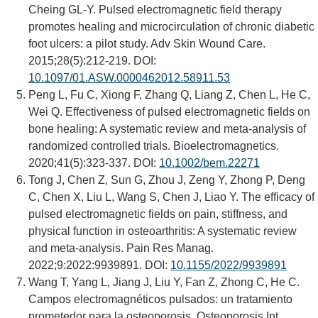
Cheing GL-Y. Pulsed electromagnetic field therapy
promotes healing and microcirculation of chronic diabetic
foot ulcers: a pilot study. Adv Skin Wound Care.
2015;28(5):212-219. DOI:
10.1097/01.ASW.0000462012.58911.53
Peng L, Fu C, Xiong F, Zhang Q, Liang Z, Chen L, He C,
Wei Q. Effectiveness of pulsed electromagnetic fields on
bone healing: A systematic review and meta-analysis of
randomized controlled trials. Bioelectromagnetics.
2020;41(5):323-337. DOI:
10.1002/bem.22271
Tong J, Chen Z, Sun G, Zhou J, Zeng Y, Zhong P, Deng
C, Chen X, Liu L, Wang S, Chen J, Liao Y. The efficacy of
pulsed electromagnetic fields on pain, stiffness, and
physical function in osteoarthritis: A systematic review
and meta-analysis. Pain Res Manag.
2022;9:2022:9939891. DOI:
10.1155/2022/9939891
Wang T, Yang L, Jiang J, Liu Y, Fan Z, Zhong C, He C.
Campos electromagnéticos pulsados: un tratamiento
prometedor para la osteoporosis. Osteoporosis Int.