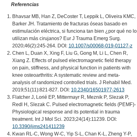
Referencias
Bhavsar MB, Han Z, DeCoster T, Leppik L, Oliveira KMC,
Barker JH. Tratamiento de fracturas óseas basado en
estimulación eléctrica, si funciona tan bien ¿por qué no lo
utilizan más cirujanos? Eur J Trauma Emerg Surg.
2020;46(2):245-264. DOI:
10.1007/s00068-019-01127-z
Chen L, Duan X, Xing F, Liu G, Gong M, Li L, Chen R,
Xiang Z. Effects of pulsed electromagnetic field therapy
on pain, stiffness, and physical function in patients with
knee osteoarthritis: A systematic review and meta-
analysis of randomized controlled trials. J Rehabil Med.
2019;51(11):821-827. DOI:
10.2340/16501977-2613
Flatcher J, Lorié EP, Mittermayr R, Meznik P, Slezak P,
Redl H, Slezak C. Pulsed electromagnetic fields (PEMF)-
Physiological response and its potential in trauma
treatment. Int J Mol Sci. 2023;24(14):11239. DOI:
10.3390/ijms241411239
Kwan RL-C, Wong W-C, Yip S-L, Chan K-L, Zheng Y-P,