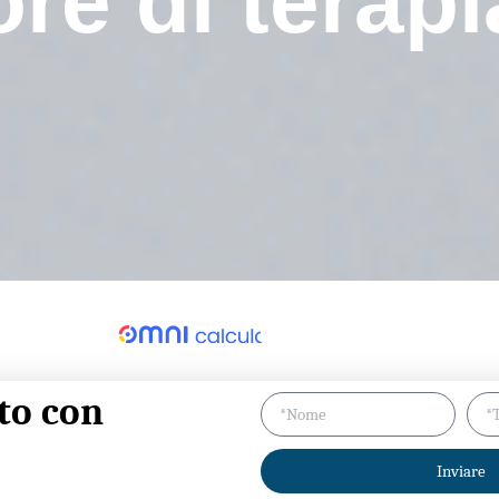
re di terapi
to con
Inviare