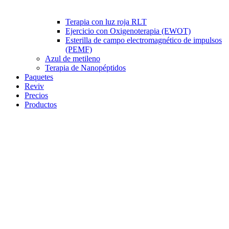
Terapia con luz roja RLT
Ejercicio con Oxigenoterapia (EWOT)
Esterilla de campo electromagnético de impulsos
(PEMF)
Azul de metileno
Terapia de Nanopéptidos
Paquetes
Reviv
Precios
Productos