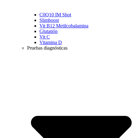
C0Q10 IM Shot
Slimboost
Vit B12 Metilcobalamina
Glutatión
Vit C
Vitamina D
Pruebas diagnósticas