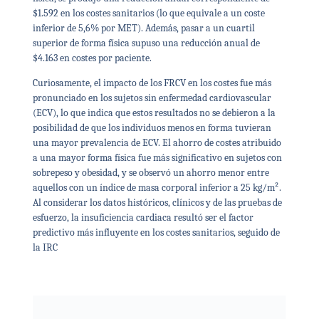
$1.592 en los costes sanitarios (lo que equivale a un coste
inferior de 5,6% por MET). Además, pasar a un cuartil
superior de forma física supuso una reducción anual de
$4.163 en costes por paciente.
Curiosamente, el impacto de los FRCV en los costes fue más
pronunciado en los sujetos sin enfermedad cardiovascular
(ECV), lo que indica que estos resultados no se debieron a la
posibilidad de que los individuos menos en forma tuvieran
una mayor prevalencia de ECV. El ahorro de costes atribuido
a una mayor forma física fue más significativo en sujetos con
sobrepeso y obesidad, y se observó un ahorro menor entre
aquellos con un índice de masa corporal inferior a 25 kg/m².
Al considerar los datos históricos, clínicos y de las pruebas de
esfuerzo, la insuficiencia cardiaca resultó ser el factor
predictivo más influyente en los costes sanitarios, seguido de
la IRC