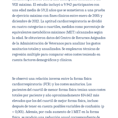
VO2 máximo. El estudio incluyó a 9.942 participantes con
una edad media de 59,11 años que se sometieron a una prueba
de ejercicio máximo con fines clínicos entre enero de 2005 y
diciembre de 2012. La aptitud cardiorrespiratoria se dividió
en cuatro categorías o cuartiles, medidos como porcentaje de
equivalentes metabólicos máximos (MET) alcanzados según
la edad. Se obtuvieron datos del Centro de Recursos Asignados
de la Administración de Veteranos para analizar los gastos
sanitarios totales y anualizados. Se emplearon técnicas de
regresión múltiple para comparar estos costes teniendo en
cuenta factores demográficos y clínicos.
Se observó una relación inversa entre la forma física
cardiorrespiratoria (FCR) y los costes sanitarios. Los
pacientes del cuartil de menor forma física tenían unos costes
totales por paciente y año aproximadamente $14.662 más
elevados que los del cuartil de mejor forma física, incluso
después de tener en cuenta posibles variables de confusión (p
< 0,001). Además, por cada aumento de 1 MET en la forma
física, se produjo una reducción anual correspondiente de