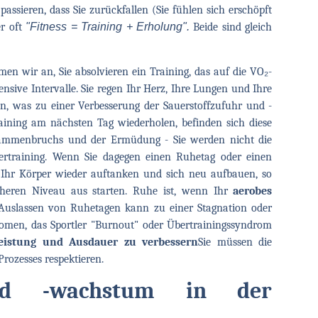
assieren, dass Sie zurückfallen (Sie fühlen sich erschöpft
er oft
"Fitness = Training + Erholung".
Beide sind gleich
men wir an, Sie absolvieren ein Training, das auf die VO₂-
ensive Intervalle. Sie regen Ihr Herz, Ihre Lungen und Ihre
n, was zu einer Verbesserung der Sauerstoffzufuhr und -
aining am nächsten Tag wiederholen, befinden sich diese
ammenbruchs und der Ermüdung - Sie werden nicht die
bertraining. Wenn Sie dagegen einen Ruhetag oder einen
n Ihr Körper wieder auftanken und sich neu aufbauen, so
heren Niveau aus starten. Ruhe ist, wenn Ihr
aerobes
 Auslassen von Ruhetagen kann zu einer Stagnation oder
nomen, das Sportler "Burnout" oder Übertrainingssyndrom
eistung und Ausdauer zu verbessern
Sie müssen die
Prozesses respektieren.
und -wachstum in der