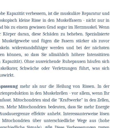
obe Kapazität verbessern, ist die muskuläre Reparatur und
skopisch kleine Risse in den Muskelfasern - nicht nur in
d bis zu einem gewissen Grad sogar im Herzmuskel. Wenn
 Körper daran, diese Schäden zu beheben. Spezialisierte
as Muskelgewebe und fügen die Fasern stärker als zuvor
skeln widerstandsfähiger werden und bei der nächsten
ten können, so dass Sie allmählich höhere Intensitäten
n Kapazität). Ohne ausreichende Ruhepausen häufen sich
kelkater, Schwäche oder Verletzungen führt, was sich
uswirkt.
npassung
mehr als nur die Heilung von Rissen. In der
rienproduktion in den Muskelzellen - vor allem, wenn Ihr
asst. Mitochondrien sind die "Kraftwerke" in den Zellen,
gen. Mehr Mitochondrien bedeuten, dass Sie mehr Energie
usdauergrenze effektiv anhebt. Interessanterweise lösen
r Mitochondrien über unterschiedliche Wege aus (hohe
terschiedliche Signale).
alle
Diese Verbesserungen treten