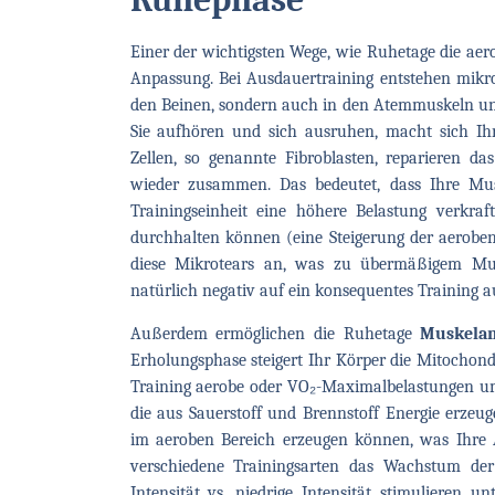
Einer der wichtigsten Wege, wie Ruhetage die aer
Anpassung. Bei Ausdauertraining entstehen mikro
den Beinen, sondern auch in den Atemmuskeln un
Sie aufhören und sich ausruhen, macht sich Ihr
Zellen, so genannte Fibroblasten, reparieren d
wieder zusammen. Das bedeutet, dass Ihre Mu
Trainingseinheit eine höhere Belastung verkraf
durchhalten können (eine Steigerung der aerobe
diese Mikrotears an, was zu übermäßigem Mus
natürlich negativ auf ein konsequentes Training a
Außerdem ermöglichen die Ruhetage
Muskela
Erholungsphase steigert Ihr Körper die Mitochond
Training aerobe oder VO₂-Maximalbelastungen umf
die aus Sauerstoff und Brennstoff Energie erzeu
im aeroben Bereich erzeugen können, was Ihre A
verschiedene Trainingsarten das Wachstum de
Intensität vs. niedrige Intensität stimulieren un