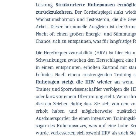
Leistung.
Strukturierte Ruhepausen ermögl
zurückzukehren
. Der Cortisolspiegel sinkt w
Wachstumshormon und Testosteron, die die Geweb
Arbeit. Dieser hormonelle Ausgleich ist der Gr
Nacht oft einen großen Energie- und Stimmungssp
Chance, sich zu entspannen, was für langfristige For
Die Herzfrequenzvariabilität (HRV) ist hier ein n
Schwankungen zwischen den Herzschlägen; eine h
in einem entspannten, erholten Zustand mit st
befindet. Nach einem anstrengenden Training s
Ruhetagen steigt die HRV wieder an
wenn Ih
Trainer und Sportwissenschaftler verfolgen die HRV
oder kurz vor einem Übertraining steht. Wenn Ihre
dies ein Zeichen dafür, dass Sie sich von den v
erholt haben und möglicherweise zusätzlic
Ausdauersportler, die einen intensiven Trainings
sogar des Ruheumsatzes, was auf eine hohe Erm
wurde, verbesserten sich sowohl HRV als auch Stoff