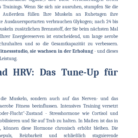
Trainings. Wenn Sie sich nie ausruhen, stumpfen Sie die
b. Außerdem füllen Ihre Muskeln an Ruhetagen ihre
te Ausdauersportarten verbrauchen Glykogen; nach 24 bis
skeln zusätzlichen Brennstoff, der Sie beim nächsten Mal
 Ihrer Energiereserven ist entscheidend, um lange aerobe
urchzuhalten und so die Gesamtkapazität zu verbessern.
tnessstudio, sie wachsen in der Erholung
- und dieses
Leistung.
nd HRV: Das Tune-Up für
die Muskeln, sondern auch auf das Nerven- und das
robe Fitness beeinflussen. Intensives Training versetzt
der-Flucht"-Zustand - Stresshormone wie Cortisol und
ilisieren und Sie auf Trab zu halten. In Maßen ist das in
n, können diese Hormone chronisch erhöht bleiben. Die
epuls, Reizbarkeit und schließlich stagnierende