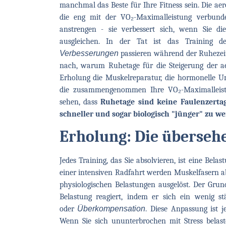
manchmal das Beste für Ihre Fitness sein. Die aer
die eng mit der VO₂-Maximalleistung verbunde
anstrengen - sie verbessert sich, wenn Sie d
ausgleichen. In der Tat ist das Training 
Verbesserungen
passieren während der Ruhezeit,
nach, warum Ruhetage für die Steigerung der ae
Erholung die Muskelreparatur, die hormonelle Um
die zusammengenommen Ihre VO₂-Maximalleist
sehen, dass
Ruhetage sind keine Faulenzertage
schneller und sogar biologisch "jünger" zu we
Erholung: Die übersehe
Jedes Training, das Sie absolvieren, ist eine Bel
einer intensiven Radfahrt werden Muskelfasern ab
physiologischen Belastungen ausgelöst. Der Grund
Belastung reagiert, indem er sich ein wenig s
oder
Überkompensation
. Diese Anpassung ist 
Wenn Sie sich ununterbrochen mit Stress belast