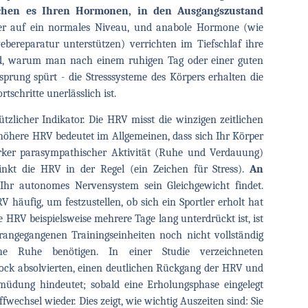
ichen es Ihren Hormonen, in den Ausgangszustand
ieder auf ein normales Niveau, und anabole Hormone (wie
ereparatur unterstützen) verrichten im Tiefschlaf ihre
und, warum man nach einem ruhigen Tag oder einer guten
rung spürt - die Stresssysteme des Körpers erhalten die
tschritte unerlässlich ist.
ützlicher Indikator. Die HRV misst die winzigen zeitlichen
öhere HRV bedeutet im Allgemeinen, dass sich Ihr Körper
arker parasympathischer Aktivität (Ruhe und Verdauung)
inkt die HRV in der Regel (ein Zeichen für Stress).
An
r autonomes Nervensystem sein Gleichgewicht findet.
 häufig, um festzustellen, ob sich ein Sportler erholt hat
 HRV beispielsweise mehrere Tage lang unterdrückt ist, ist
orangegangenen Trainingseinheiten noch nicht vollständig
he Ruhe benötigen. In einer Studie verzeichneten
block absolvierten, einen deutlichen Rückgang der HRV und
üdung hindeutet; sobald eine Erholungsphase eingelegt
wechsel wieder. Dies zeigt, wie wichtig Auszeiten sind: Sie