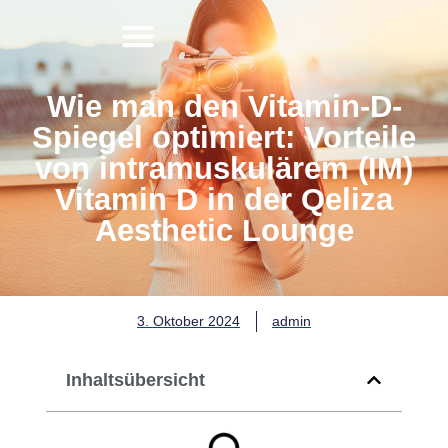
Wie man den Vitamin-D-
Spiegel optimiert: Vorteile
von intramuskulärem (IM)
Vitamin D in der Qeliza
Aesthetic Lounge
3. Oktober 2024
admin
Inhaltsübersicht