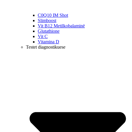
C0Q10 IM Shot
Slimboost
Vit B12 Metilkobalaminë
Glutathione
Vit C
Vitamina D
Testet diagnostikuese