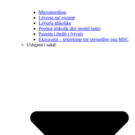
Microneedling
Lëvorja me enzimë
Lëvorja glikolike
Peeling glikolik dhe peptid bakri
Pastrim i thellë i fytyrës
Ekzozomi – sekretome me prejardhje nga MSC
Ushqimi i saktë