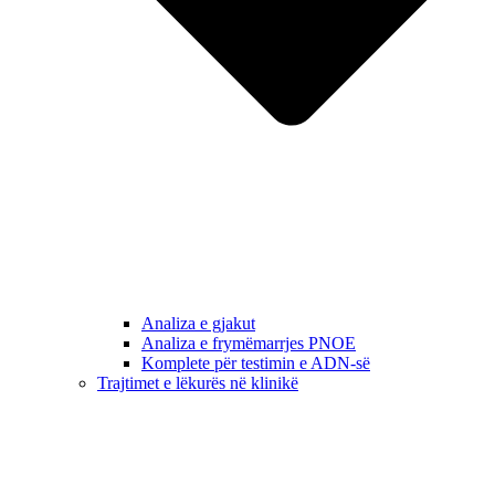
Analiza e gjakut
Analiza e frymëmarrjes PNOE
Komplete për testimin e ADN-së
Trajtimet e lëkurës në klinikë