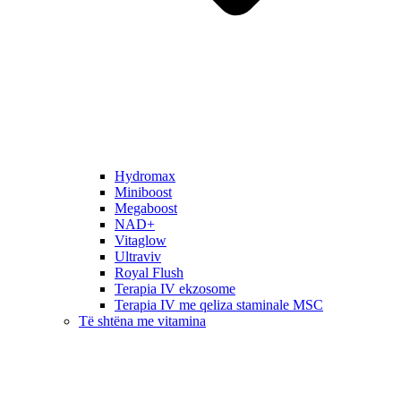
Hydromax
Miniboost
Megaboost
NAD+
Vitaglow
Ultraviv
Royal Flush
Terapia IV ekzosome
Terapia IV me qeliza staminale MSC
Të shtëna me vitamina