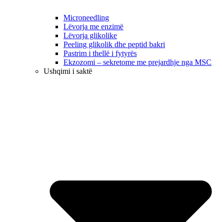
Microneedling
Lëvorja me enzimë
Lëvorja glikolike
Peeling glikolik dhe peptid bakri
Pastrim i thellë i fytyrës
Ekzozomi – sekretome me prejardhje nga MSC
Ushqimi i saktë