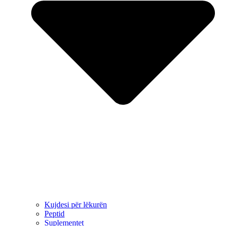
Kujdesi për lëkurën
Peptid
Suplementet