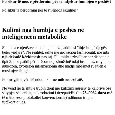
Po sikur të mos e përdornim për të ndjekur humbjen e peshës?
Po sikur ta përdornim për të
rivendos
ekuilibri?
Kalimi nga humbja e peshës në
inteligjencën metabolike
Shumica e njerëzve e mendojnë tirzepatidin si "thjesht një djegës
tjetër yndyre". Në realitet, është një inovacion farmaceutik me mbi
një dekadë kërkimesh
pas saj. Fillimisht i zhvilluar për diabetin e
tipit 2, tirzepatidi përmirëson ndjeshmërinë ndaj insulinës, rregullon
glukozën, zvogëlon inflamacionin dhe madje mbështet ruajtjen e
muskujve të ligët.
Por magjia e vërtetë ndodh kur ne
mikrodozë
atë.
Në vend që ta shtyjë trupin drejt një kufizimi agresiv të kalorive ose
shtypjes së oreksit, mikrodozimi i tirzepatidës (në
75–90% doza më
të ulëta
sesa protokollet konvencionale) ndihmon trupin
vetëkorrigjues
.