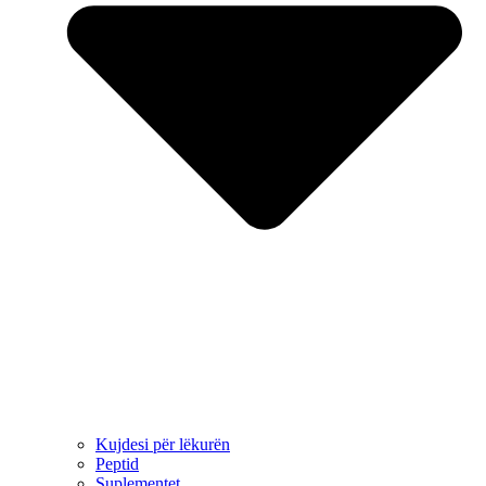
Kujdesi për lëkurën
Peptid
Suplementet