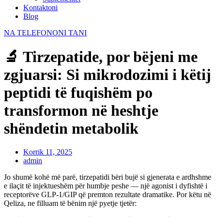
Kontaktoni
Blog
NA TELEFONONI TANI
🔬 Tirzepatide, por bëjeni me
zgjuarsi: Si mikrodozimi i këtij
peptidi të fuqishëm po
transformon në heshtje
shëndetin metabolik
Korrik 11, 2025
admin
Jo shumë kohë më parë, tirzepatidi bëri bujë si gjenerata e ardhshme
e ilaçit të injektueshëm për humbje peshe — një agonist i dyfishtë i
receptorëve GLP-1/GIP që premton rezultate dramatike. Por këtu në
Qeliza, ne filluam të bënim një pyetje tjetër: