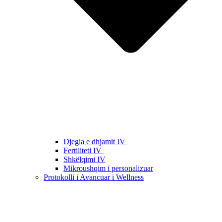
Djegia e dhjamit IV
Fertiliteti IV
Shkëlqimi IV
Mikroushqim i personalizuar
Protokolli i Avancuar i Wellness