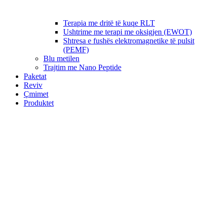
Terapia me dritë të kuqe RLT
Ushtrime me terapi me oksigjen (EWOT)
Shtresa e fushës elektromagnetike të pulsit
(PEMF)
Blu metilen
Trajtim me Nano Peptide
Paketat
Reviv
Çmimet
Produktet