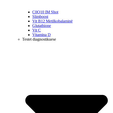
C0Q10 IM Shot
Slimboost
Vit B12 Metilkobalaminë
Glutathione
Vit C
Vitamina D
Testet diagnostikuese