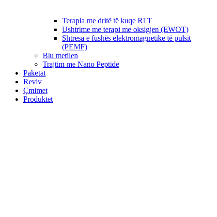
Terapia me dritë të kuqe RLT
Ushtrime me terapi me oksigjen (EWOT)
Shtresa e fushës elektromagnetike të pulsit
(PEMF)
Blu metilen
Trajtim me Nano Peptide
Paketat
Reviv
Çmimet
Produktet