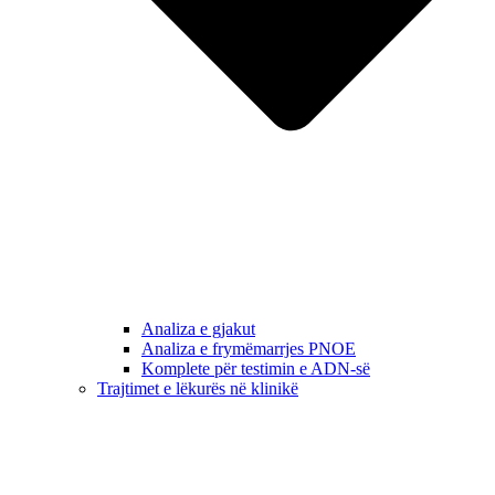
Analiza e gjakut
Analiza e frymëmarrjes PNOE
Komplete për testimin e ADN-së
Trajtimet e lëkurës në klinikë