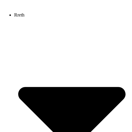
Kalo
te
Rreth
përmbajtja