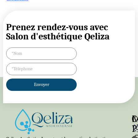
Prenez rendez-vous avec
Salon d'esthétique Qeliza
Envoyer
C
P