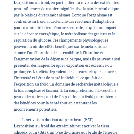
L'exposition au froid, en particulier au niveau des extrémités,
peut influencer de manière significative la santé métabolique
par le biais de divers mécanismes. Lorsque l'organisme est
confronté au froid, il déclenche des réactions d'adaptation
pour maintenir la température centrale, ce qui a un impact
sur la dépense énergétique, le métabolisme des graisses et la
régulation du glucose. Ces changements physiologiques
peuvent avoir des effets bénéfiques sur le métabolisme,
comme l'amélioration de la sensibilité à l'insuline et
l'augmentation de la dépense calorique, mais ils peuvent aussi
présenter des risques lorsque l'exposition est excessive ou
prolongée. Les effets dépendent de facteurs tels que la durée,
l'intensité et l'état de santé individuel, ce qui fait de
l'exposition au froid un domaine de recherche métabolique à
la fois complexe et fascinant. La compréhension de ces effets
peut aider à tirer parti de l'exposition au froid pour obtenir
des bénéfices pour la santé tout en atténuant les
inconvénients potentiels.
Activation du tissu adipeux brun (BAT)
L'exposition au froid des extrémités peut activer le tissu
adipeux brun (BAT), un type de graisse qui brûle de l'énergie