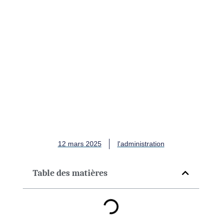
Dopamine et cortisol :
L'équilibre du cerveau (et
comment la thérapie
intraveineuse peut aider !)
12 mars 2025
l'administration
Table des matières