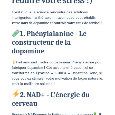
réduire votre stress !)
C'est ici que la science rencontre des solutions
intelligentes - la thérapie intraveineuse peut
rétablit
votre taux de dopamine et contrôle votre taux de cortisol !
1. Phénylalanine - Le
constructeur de la
dopamine
Fait amusant : votre corps
besoins
Phénylalanine pour
fabriquer
dopamine !
Cet acide aminé essentiel se
transforme en
Tyrosine → L-DOPA → Dopamine
-Donc, si
vous voulez stimuler votre motivation de façon naturelle,
c'est la meilleure solution !
2. NAD+ - L'énergie du
cerveau
Pensez à
NAD
comme la batterie de votre cerveau
. Il